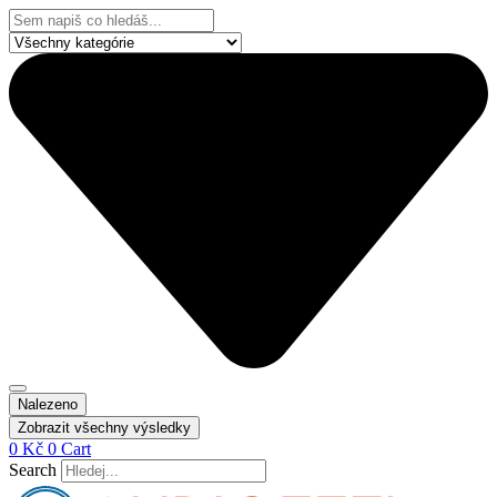
Přejít
Search
k
...
obsahu
Nalezeno
Zobrazit všechny výsledky
0
Kč
0
Cart
Search