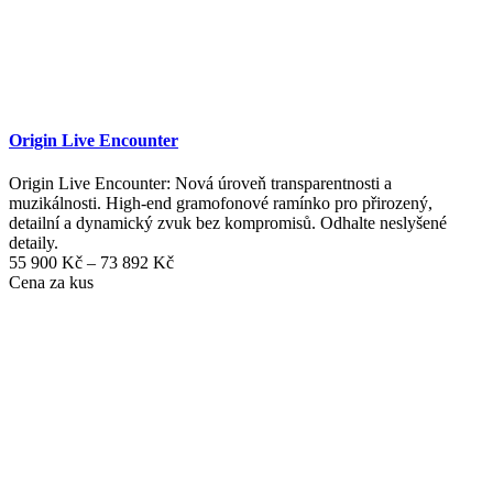
Origin Live Encounter
Origin Live Encounter: Nová úroveň transparentnosti a
muzikálnosti. High-end gramofonové ramínko pro přirozený,
detailní a dynamický zvuk bez kompromisů. Odhalte neslyšené
detaily.
Rozpětí
55 900
Kč
–
73 892
Kč
cen:
Cena za kus
55
900 Kč
až
73
892 Kč