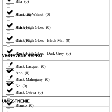
Bíla
(
0
)
Black
American Walnut
(
0
)
(
0
)
Black High Gloss
Ash
(
0
)
(
0
)
Black High Gloss - Black Mat
Oak
(
0
)
(
0
)
Black High Gloss - Dark Grey
(
0
)
VESTAVĚNÉ REPRO
Black Lacquer
(
0
)
Ano
(
0
)
Black Mahogany
(
0
)
Ne
(
0
)
Black Ostrea
(
0
)
UMIESTNENIE
Blanco
(
0
)