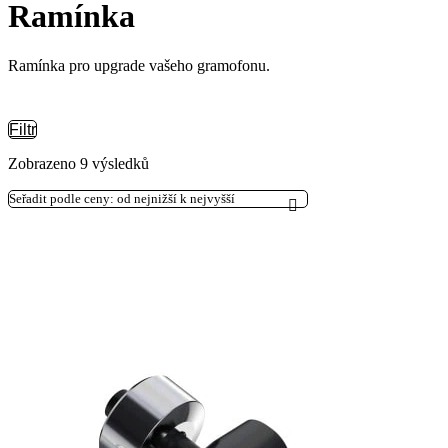
Ramínka
Ramínka pro upgrade vašeho gramofonu.
Filtr
Seřazeno
Zobrazeno 9 výsledků
podle
ceny:
od
nejnižší