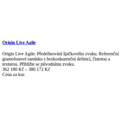
Origin Live Agile
Origin Live Agile: Předefinování špičkového zvuku. Referenční
gramofonové ramínko s bezkonkurenční definicí, čistotou a
texturou. Přibližte se původnímu zvuku.
Rozpětí
362 180
Kč
–
380 172
Kč
cen:
Cena za kus
362
180 Kč
až
380
172 Kč