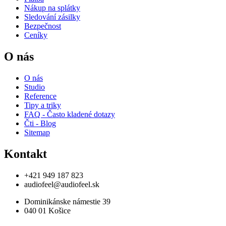
Nákup na splátky
Sledování zásilky
Bezpečnost
Ceníky
O nás
O nás
Studio
Reference
Tipy a triky
FAQ - Často kladené dotazy
Čti - Blog
Sitemap
Kontakt
+421 949 187 823
audiofeel@audiofeel.sk
Dominikánske námestie 39
040 01 Košice