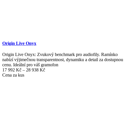
Origin Live Onyx
Origin Live Onyx: Zvukový benchmark pro audiofily. Ramínko
nabízí výjimečnou transparentnost, dynamiku a detail za dostupnou
cenu. Ideální pro váš gramofon
Rozpětí
17 992
Kč
–
28 938
Kč
cen:
Cena za kus
17
992 Kč
až
28
938 Kč