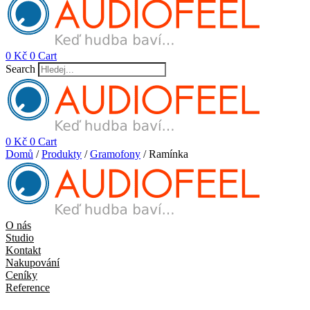
0
Kč
0
Cart
Search
0
Kč
0
Cart
Domů
/
Produkty
/
Gramofony
/ Ramínka
O nás
Studio
Kontakt
Nakupování
Ceníky
Reference