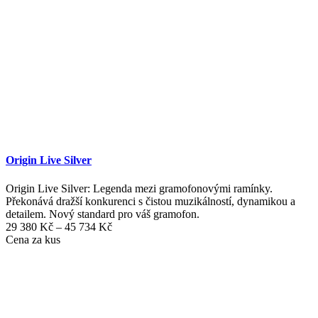
Origin Live Silver
Origin Live Silver: Legenda mezi gramofonovými ramínky.
Překonává dražší konkurenci s čistou muzikálností, dynamikou a
detailem. Nový standard pro váš gramofon.
Rozpětí
29 380
Kč
–
45 734
Kč
cen:
Cena za kus
29
380 Kč
až
45
734 Kč