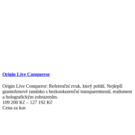
Origin Live Conqueror
Origin Live Conqueror: Referenční zvuk, který pohltí. Nejlepší
gramofonové ramínko s bezkonkurenční transparentností, realismem
a holografickým zobrazením.
Rozpětí
109 200
Kč
–
127 192
Kč
cen:
Cena za kus
109
200 Kč
až
127
192 Kč