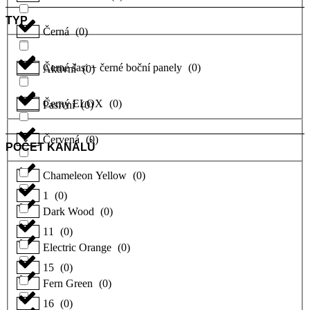
TYP
Černá
(
0
)
Černé šasi + černé boční panely
(
0
)
Aktivní
(
0
)
Černý ELOX
(
0
)
Pasivní
(
0
)
Červená
(
0
)
POČET KANÁLŮ
Chameleon Yellow
(
0
)
1
(
0
)
Dark Wood
(
0
)
11
(
0
)
Electric Orange
(
0
)
15
(
0
)
Fern Green
(
0
)
16
(
0
)