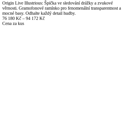
Origin Live Illustrious: Špička ve sledování drážky a zvukové
věrnosti. Gramofonové ramínko pro fenomenální transparentnost a
mocné basy. Odhalte každý detail hudby.
Rozpětí
76 180
Kč
–
94 172
Kč
cen:
Cena za kus
76
180 Kč
až
94
172 Kč