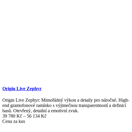
Origin Live Zephyr
Origin Live Zephyr: Mimořádný výkon a detaily pro náročné. High-
end gramofonové ramínko s výjimečnou transparentností a definicí
basů. Otevřený, detailní a emotivní zvuk.
Rozpětí
39 780
Kč
–
56 134
Kč
cen:
Cena za kus
39
780 Kč