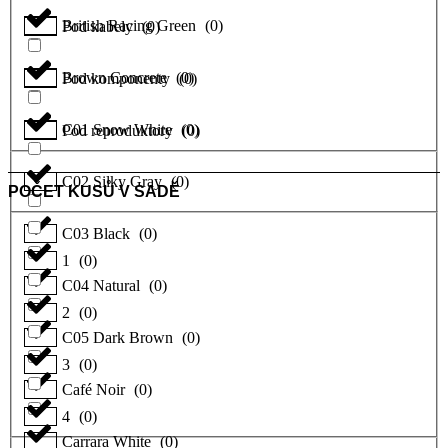
British Racing Green
(
0
)
Pod kabely
(
0
)
Brown Concrete
(
0
)
Pod komponenty
(
0
)
C01 Snow White
(
0
)
Pod reproduktory
(
0
)
C02 Silky Gray
(
0
)
POČET KUSŮ V SADĚ
C03 Black
(
0
)
1
(
0
)
C04 Natural
(
0
)
2
(
0
)
C05 Dark Brown
(
0
)
3
(
0
)
Café Noir
(
0
)
4
(
0
)
Carrara White
(
0
)