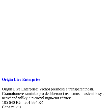
Origin Live Enterprise
Origin Live Enterprise: Vrchol přesnosti a transparentnosti.
Gramofonové ramínko pro dechberoucí realismus, masivní basy a
hedvábné výšky. Špičkový high-end zážitek.
Rozpětí
185 640
Kč
–
201 994
Kč
cen:
Cena za kus