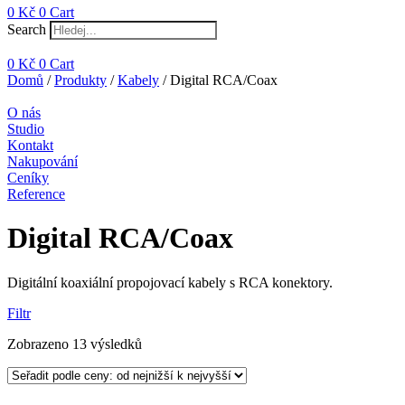
0
Kč
0
Cart
Search
0
Kč
0
Cart
Domů
/
Produkty
/
Kabely
/ Digital RCA/Coax
O nás
Studio
Kontakt
Nakupování
Ceníky
Reference
Digital RCA/Coax
Digitální koaxiální propojovací kabely s RCA konektory.
Filtr
Seřazeno
Zobrazeno 13 výsledků
podle
ceny:
od