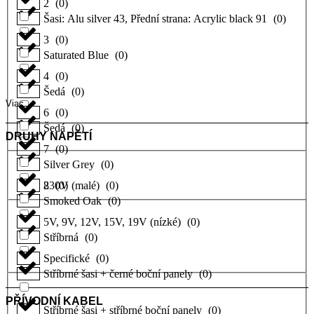
2
(
0
)
Šasi: Alu silver 43, Přední strana: Acrylic black 91
(
0
)
3
(
0
)
Saturated Blue
(
0
)
4
(
0
)
Šedá
(
0
)
Viac
6
(
0
)
Šedá
(
0
)
DRUHY NAPĚTÍ
7
(
0
)
Silver Grey
(
0
)
8
230V (malé)
(
0
)
(
0
)
Smoked Oak
(
0
)
5V, 9V, 12V, 15V, 19V (nízké)
(
0
)
Stříbrná
(
0
)
Specifické
(
0
)
Stříbrné šasi + černé boční panely
(
0
)
PŘÍVODNÍ KABEL
Stříbrné šasi + stříbrné boční panely
(
0
)