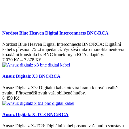
Nordost Blue Heaven Digital Interconnects BNC/RCA
Nordost Blue Heaven Digital Interconnects BNC/RCA: Digitální
kabel s přesnou 75 Ω impedancí. Využívá mikro-monofilamentovou
koaxiální konstrukci s BNC konektory a RCA adaptéry.
Rozpětí
7 020
Kč
–
7 878
Kč
cen:
7
020 Kč
Ansuz Digitalz X3 BNC/RCA
až
7
Ansuz Digitalz X3: Digitální kabel otevírá bránu k nové kvalitě
878 Kč
zvuku. Přirozenější zvuk vaší oblíbené hudby.
8 450
Kč
Ansuz Digitalz X-TC3 BNC/RCA
Ansuz Digitalz X-TC3: Digitální kabel posune vaši audio soustavu