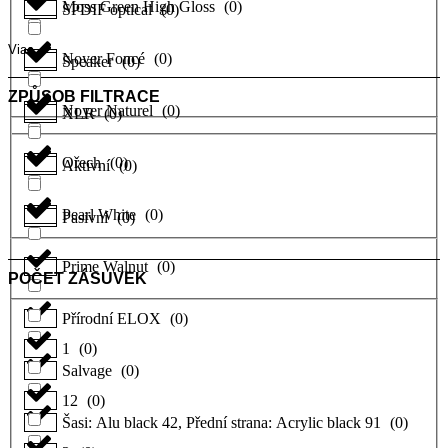
Moss Green High Gloss
(
0
)
SPDIF optical
(
0
)
Viac
Noyer Foncé
(
0
)
Speaker
(
0
)
ZPŮSOB FILTRACE
Noyer Naturel
(
0
)
XLR
(
0
)
Ořech
(
0
)
Aktivní
(
0
)
Pearl White
(
0
)
Pasivní
(
0
)
Prime Walnut
(
0
)
POČET ZÁSUVEK
Přírodní ELOX
(
0
)
1
(
0
)
Salvage
(
0
)
12
(
0
)
Šasi: Alu black 42, Přední strana: Acrylic black 91
(
0
)