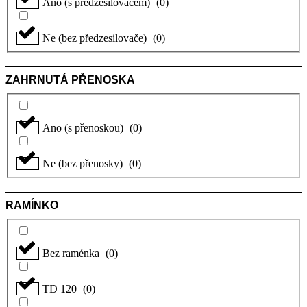
Ano (s předzesilovačem)
(
0
)
Ne (bez předzesilovače)
(
0
)
ZAHRNUTÁ PŘENOSKA
Ano (s přenoskou)
(
0
)
Ne (bez přenosky)
(
0
)
RAMÍNKO
Bez raménka
(
0
)
TD 120
(
0
)