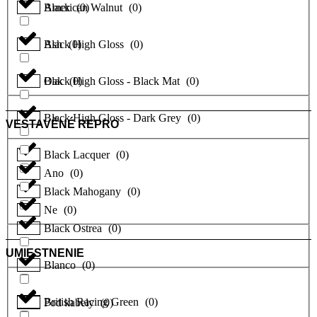
Black
American Walnut
(
0
)
(
0
)
Black High Gloss
Ash
(
0
)
(
0
)
Black High Gloss - Black Mat
Oak
(
0
)
(
0
)
Black High Gloss - Dark Grey
(
0
)
VESTAVĚNÉ REPRO
Black Lacquer
(
0
)
Ano
(
0
)
Black Mahogany
(
0
)
Ne
(
0
)
Black Ostrea
(
0
)
UMIESTNENIE
Blanco
(
0
)
British Racing Green
(
0
)
Pod kabely
(
0
)