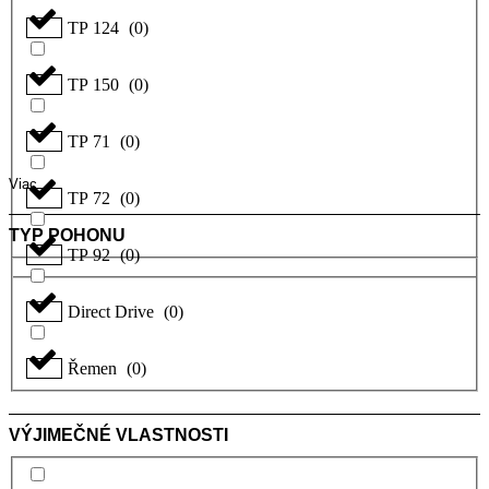
TP 124
(
0
)
TP 150
(
0
)
TP 71
(
0
)
Viac
TP 72
(
0
)
TYP POHONU
TP 92
(
0
)
Direct Drive
(
0
)
Řemen
(
0
)
VÝJIMEČNÉ VLASTNOSTI