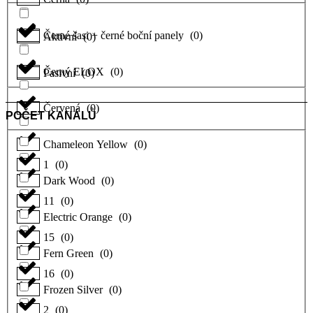
Černé šasi + černé boční panely
(
0
)
Aktivní
(
0
)
Černý ELOX
(
0
)
Pasivní
(
0
)
Červená
(
0
)
POČET KANÁLŮ
Chameleon Yellow
(
0
)
1
(
0
)
Dark Wood
(
0
)
11
(
0
)
Electric Orange
(
0
)
15
(
0
)
Fern Green
(
0
)
16
(
0
)
Frozen Silver
(
0
)
2
(
0
)