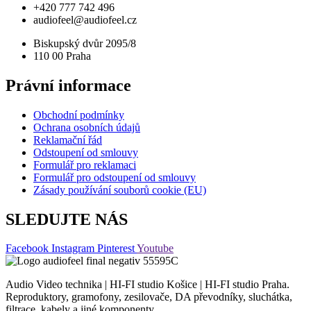
+420 777 742 496
audiofeel@audiofeel.cz
Biskupský dvůr 2095/8
110 00 Praha
Právní informace
Obchodní podmínky
Ochrana osobních údajů
Reklamační řád
Odstoupení od smlouvy
Formulář pro reklamaci
Formulář pro odstoupení od smlouvy
Zásady používání souborů cookie (EU)
SLEDUJTE NÁS
Facebook
Instagram
Pinterest
Youtube
Audio Video technika | HI-FI studio Košice | HI-FI studio Praha.
Reproduktory, gramofony, zesilovače, DA převodníky, sluchátka,
filtrace, kabely a jiné komponenty.