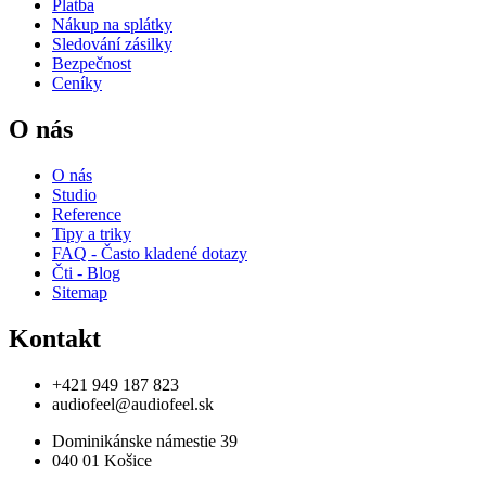
Platba
Nákup na splátky
Sledování zásilky
Bezpečnost
Ceníky
O nás
O nás
Studio
Reference
Tipy a triky
FAQ - Často kladené dotazy
Čti - Blog
Sitemap
Kontakt
+421 949 187 823
audiofeel@audiofeel.sk
Dominikánske námestie 39
040 01 Košice