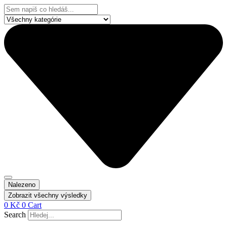
Přejít
Search
k
...
obsahu
Nalezeno
Zobrazit všechny výsledky
0
Kč
0
Cart
Search