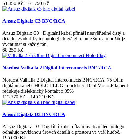
Rozpětí
51 350
Kč
–
61 750
Kč
cen:
51
350 Kč
Ansuz Digitalz C3 BNC/RCA
až
61
Ansuz Digitalz C3 : Digitální kabel přináší neuvěřitelně čistý a
750 Kč
detailní zvuk díky technologii, která eliminuje šum a umožňuje
vychutnat si každý tón.
68 250
Kč
Nordost Valhalla 2 Digital Interconnects BNC/RCA
Nordost Valhalla 2 Digital Interconnects BNC/RCA: 75 Ohm
digitální kabel s HOLO:PLUG konektory. Dual Mono-Filament
redukuje dielektrický kontakt o 85%.
Rozpětí
115 570
Kč
–
145 210
Kč
cen:
115
570 Kč
Ansuz Digitalz D3 BNC/RCA
až
145
Ansuz Digitalz D3: Digitální kabel díky inovativní technologii
210 Kč
odhaluje nevídanou úroveň detailů a prostoru ve vaší hudbě.
195 000
Kč