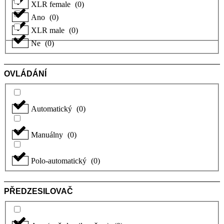
XLR female
(
0
)
Ano
(
0
)
XLR male
(
0
)
Ne
(
0
)
OVLÁDÁNÍ
Automatický
(
0
)
Manuálny
(
0
)
Polo-automatický
(
0
)
PŘEDZESILOVAČ