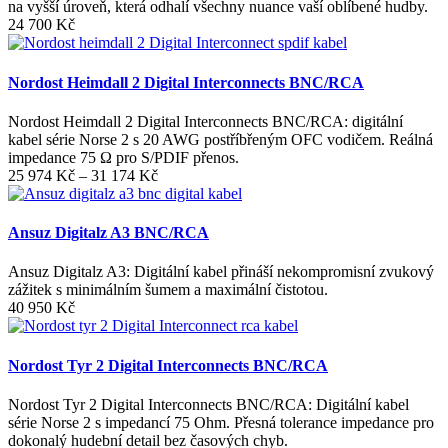
na vyšší úroveň, která odhalí všechny nuance vaší oblíbené hudby.
24 700
Kč
Nordost Heimdall 2 Digital Interconnects BNC/RCA
Nordost Heimdall 2 Digital Interconnects BNC/RCA: digitální
kabel série Norse 2 s 20 AWG postříbřeným OFC vodičem. Reálná
impedance 75 Ω pro S/PDIF přenos.
Rozpětí
25 974
Kč
–
31 174
Kč
cen:
25
974 Kč
Ansuz Digitalz A3 BNC/RCA
až
31
Ansuz Digitalz A3: Digitální kabel přináší nekompromisní zvukový
174 Kč
zážitek s minimálním šumem a maximální čistotou.
40 950
Kč
Nordost Tyr 2 Digital Interconnects BNC/RCA
Nordost Tyr 2 Digital Interconnects BNC/RCA: Digitální kabel
série Norse 2 s impedancí 75 Ohm. Přesná tolerance impedance pro
dokonalý hudební detail bez časových chyb.