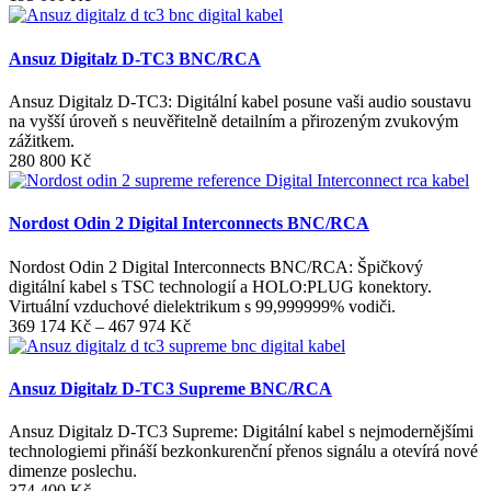
Ansuz Digitalz D-TC3 BNC/RCA
Ansuz Digitalz D-TC3: Digitální kabel posune vaši audio soustavu
na vyšší úroveň s neuvěřitelně detailním a přirozeným zvukovým
zážitkem.
280 800
Kč
Nordost Odin 2 Digital Interconnects BNC/RCA
Nordost Odin 2 Digital Interconnects BNC/RCA: Špičkový
digitální kabel s TSC technologií a HOLO:PLUG konektory.
Virtuální vzduchové dielektrikum s 99,999999% vodiči.
Rozpětí
369 174
Kč
–
467 974
Kč
cen:
369
174 Kč
Ansuz Digitalz D-TC3 Supreme BNC/RCA
až
467
Ansuz Digitalz D-TC3 Supreme: Digitální kabel s nejmodernějšími
974 Kč
technologiemi přináší bezkonkurenční přenos signálu a otevírá nové
dimenze poslechu.
374 400
Kč