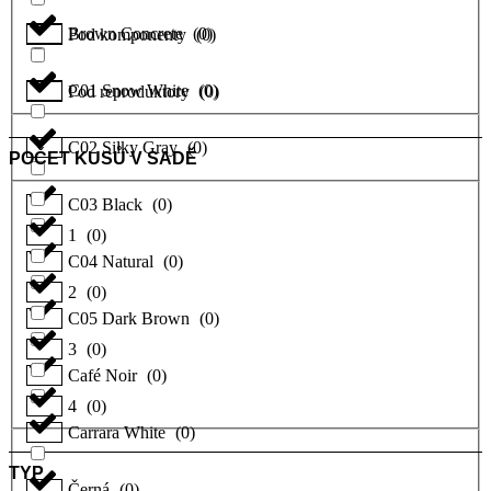
Brown Concrete
(
0
)
Pod komponenty
(
0
)
C01 Snow White
(
0
)
Pod reproduktory
(
0
)
C02 Silky Gray
(
0
)
POČET KUSŮ V SADĚ
C03 Black
(
0
)
1
(
0
)
C04 Natural
(
0
)
2
(
0
)
C05 Dark Brown
(
0
)
3
(
0
)
Café Noir
(
0
)
4
(
0
)
Carrara White
(
0
)
TYP
Černá
(
0
)