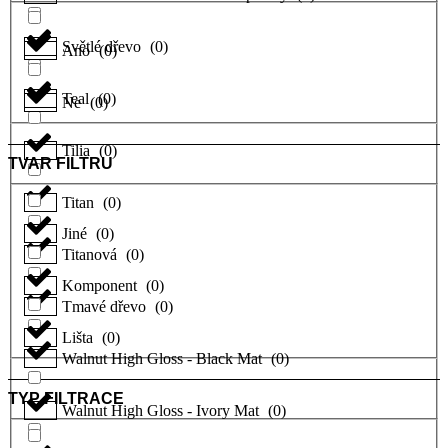
Světlé dřevo
(
0
)
Ano
(
0
)
Teal
(
0
)
Ne
(
0
)
Tilia
(
0
)
TVAR FILTRU
Titan
(
0
)
Jiné
(
0
)
Titanová
(
0
)
Komponent
(
0
)
Tmavé dřevo
(
0
)
Lišta
(
0
)
Walnut High Gloss - Black Mat
(
0
)
TYP FILTRACE
Walnut High Gloss - Ivory Mat
(
0
)