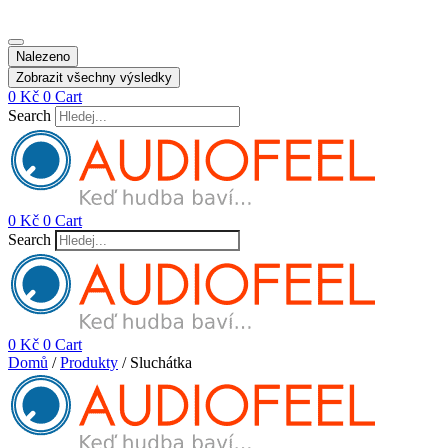
Nalezeno
Zobrazit všechny výsledky
0
Kč
0
Cart
Search
0
Kč
0
Cart
Search
0
Kč
0
Cart
Domů
/
Produkty
/ Sluchátka