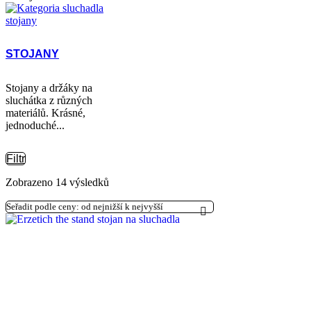
STOJANY
Stojany a držáky na
sluchátka z různých
materiálů. Krásné,
jednoduché...
Filtr
Seřazeno
Zobrazeno 14 výsledků
podle
ceny:
od
nejnižší