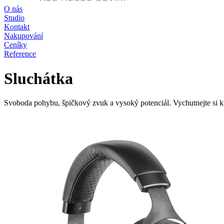
O nás
Studio
Kontakt
Nakupování
Ceníky
Reference
Sluchátka
Svoboda pohybu, špičkový zvuk a vysoký potenciál. Vychutnejte si kv