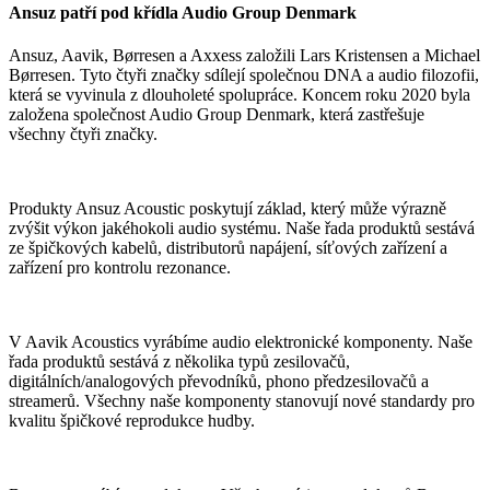
Ansuz patří pod křídla Audio Group Denmark
Ansuz, Aavik, Børresen a Axxess založili Lars Kristensen a Michael
Børresen. Tyto čtyři značky sdílejí společnou DNA a audio filozofii,
která se vyvinula z dlouholeté spolupráce. Koncem roku 2020 byla
založena společnost Audio Group Denmark, která zastřešuje
všechny čtyři značky.
Produkty Ansuz Acoustic poskytují základ, který může výrazně
zvýšit výkon jakéhokoli audio systému. Naše řada produktů sestává
ze špičkových kabelů, distributorů napájení, síťových zařízení a
zařízení pro kontrolu rezonance.
V Aavik Acoustics vyrábíme audio elektronické komponenty. Naše
řada produktů sestává z několika typů zesilovačů,
digitálních/analogových převodníků, phono předzesilovačů a
streamerů. Všechny naše komponenty stanovují nové standardy pro
kvalitu špičkové reprodukce hudby.