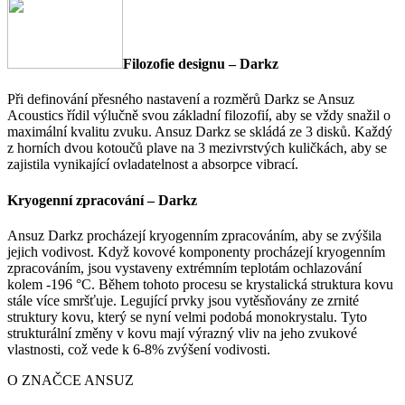
Filozofie designu – Darkz
Při definování přesného nastavení a rozměrů Darkz se Ansuz
Acoustics řídil výlučně svou základní filozofií, aby se vždy snažil o
maximální kvalitu zvuku. Ansuz Darkz se skládá ze 3 disků. Každý
z horních dvou kotoučů plave na 3 mezivrstvých kuličkách, aby se
zajistila vynikající ovladatelnost a absorpce vibrací.
Kryogenní zpracování – Darkz
Ansuz Darkz procházejí kryogenním zpracováním, aby se zvýšila
jejich vodivost. Když kovové komponenty procházejí kryogenním
zpracováním, jsou vystaveny extrémním teplotám ochlazování
kolem -196 °C. Během tohoto procesu se krystalická struktura kovu
stále více smršťuje. Legující prvky jsou vytěsňovány ze zrnité
struktury kovu, který se nyní velmi podobá monokrystalu. Tyto
strukturální změny v kovu mají výrazný vliv na jeho zvukové
vlastnosti, což vede k 6-8% zvýšení vodivosti.
O ZNAČCE ANSUZ