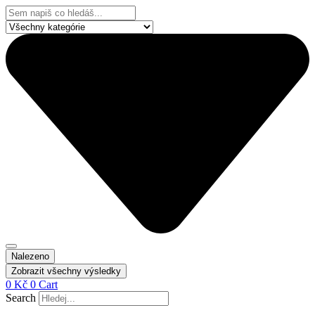
Přejít
Search
k
...
obsahu
Nalezeno
Zobrazit všechny výsledky
0
Kč
0
Cart
Search