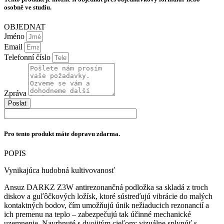
osobně ve studiu.
OBJEDNAT
Jméno
Email
Telefonní číslo
Zpráva
Poslat
Pro tento produkt máte dopravu zdarma.
POPIS
Vynikajúca hudobná kultivovanosť
Ansuz DARKZ Z3W antirezonančná podložka sa skladá z troch
diskov a guľôčkových ložísk, ktoré sústreďujú vibrácie do malých
kontaktných bodov, čím umožňujú únik nežiaducich rezonancií a
ich premenu na teplo – zabezpečujú tak účinné mechanické
uzemnenie. Navrhnuté s dvojitým cieľom: vizuálne splynúť s