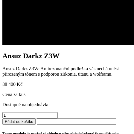
Ansuz Darkz Z3W
Ansuz Darkz Z3W: Antirezonanční podložka vás nechá unést
přirozeným tónem s podporou zirkonia, titanu a wolframu.
88 400
Kč
Cena za kus
Dostupné na objednávku
Ansuz
Darkz
Přidat do košíku
Z3W
množství
Tento produkt je možné si objednat přes objednávkový formulář nebo