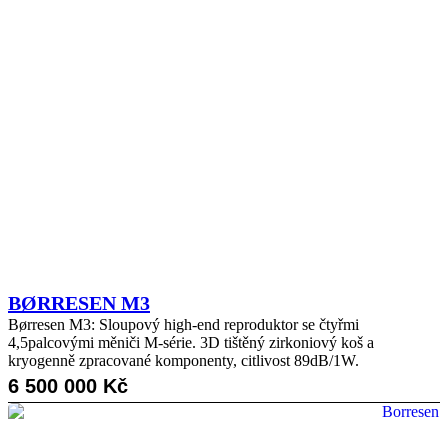
BØRRESEN M3
Børresen M3: Sloupový high-end reproduktor se čtyřmi
4,5palcovými měniči M-série. 3D tištěný zirkoniový koš a
kryogenně zpracované komponenty, citlivost 89dB/1W.
6 500 000
Kč