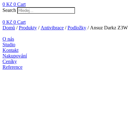
0
Kč
0
Cart
Search
0
Kč
0
Cart
Domů
/
Produkty
/
Antivibrace
/
Podložky
/ Ansuz Darkz Z3W
O nás
Studio
Kontakt
Nakupování
Ceníky
Reference