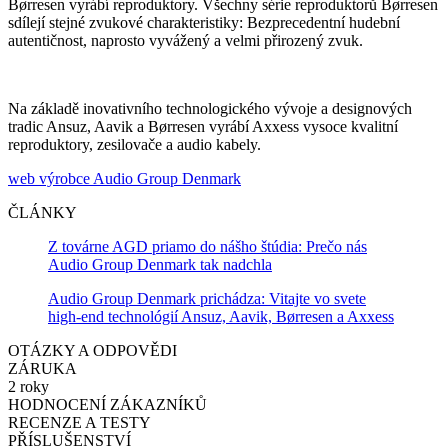
Børresen vyrábí reproduktory. Všechny série reproduktorů Børresen
sdílejí stejné zvukové charakteristiky: Bezprecedentní hudební
autentičnost, naprosto vyvážený a velmi přirozený zvuk.
Na základě inovativního technologického vývoje a designových
tradic Ansuz, Aavik a Børresen vyrábí Axxess vysoce kvalitní
reproduktory, zesilovače a audio kabely.
web výrobce Audio Group Denmark
ČLÁNKY
Z továrne AGD priamo do nášho štúdia: Prečo nás
Audio Group Denmark tak nadchla
Audio Group Denmark prichádza: Vitajte vo svete
high-end technológií Ansuz, Aavik, Børresen a Axxess
OTÁZKY A ODPOVĚDI
ZÁRUKA
2 roky
HODNOCENÍ ZÁKAZNÍKŮ
RECENZE A TESTY
PŘÍSLUŠENSTVÍ