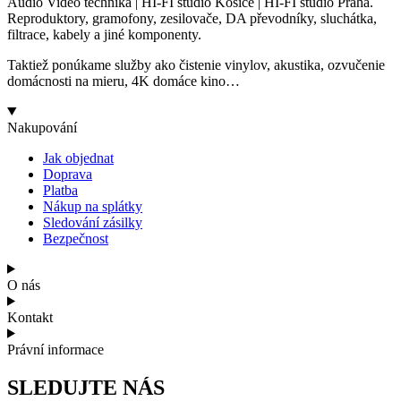
Audio Video technika | HI-FI studio Košice | HI-FI studio Praha.
Reproduktory, gramofony, zesilovače, DA převodníky, sluchátka,
filtrace, kabely a jiné komponenty.
Taktiež ponúkame služby ako čistenie vinylov, akustika, ozvučenie
domácnosti na mieru, 4K domáce kino…
Nakupování
Jak objednat
Doprava
Platba
Nákup na splátky
Sledování zásilky
Bezpečnost
O nás
Kontakt
Právní informace
SLEDUJTE NÁS