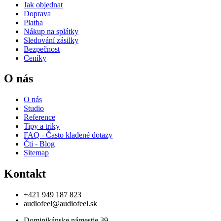
Jak objednat
Doprava
Platba
Nákup na splátky
Sledování zásilky
Bezpečnost
Ceníky
O nás
O nás
Studio
Reference
Tipy a triky
FAQ - Často kladené dotazy
Čti - Blog
Sitemap
Kontakt
+421 949 187 823
audiofeel@audiofeel.sk
Dominikánske námestie 39