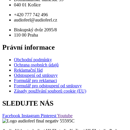
040 01 Košice
+420 777 742 496
audiofeel@audiofeel.cz
Biskupský dvůr 2095/8
110 00 Praha
Právní informace
Obchodní podmínky
Ochrana osobních údajů
Reklamační řád
Odstoupení od smlouvy
Formulář pro reklamaci
Formulář pro odstoupení od smlouvy
Zásady používání souborů cookie (EU)
SLEDUJTE NÁS
Facebook
Instagram
Pinterest
Youtube