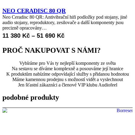
NEO CERADISC 80 QR
Neo Ceradisc 80 QR: Antivibrační hifi podložky pod stojany, jiné
audio stojany, reproduktory, zesilovače a další komponenty jsou
precizně opracovány…
Rozpětí
11 380
Kč
–
51 690
Kč
cen:
PROČ NAKUPOVAT S NÁMI?
11
Vybíráme pro Vás ty nejlepší komponenty ze světa
380 Kč
Na sestavu se díváme komplexně a posouváme její hranice
až
K produktům nabízíme odpovídající služby s přidanou hodnotou
Máme kamennou prodejnu s možností vidět a vyslechnout
51
Jen šťastní zákazníci a členové VIP klubu Audiofeel
690 Kč
podobné produkty