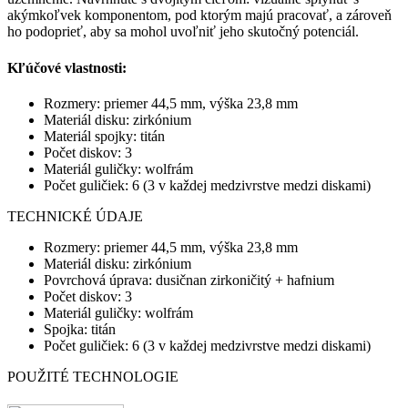
akýmkoľvek komponentom, pod ktorým majú pracovať, a zároveň
ho podoprieť, aby sa mohol uvoľniť jeho skutočný potenciál.
Kľúčové vlastnosti:
Rozmery: priemer 44,5 mm, výška 23,8 mm
Materiál disku: zirkónium
Materiál spojky: titán
Počet diskov: 3
Materiál guličky: wolfrám
Počet guličiek: 6 (3 v každej medzivrstve medzi diskami)
TECHNICKÉ ÚDAJE
Rozmery: priemer 44,5 mm, výška 23,8 mm
Materiál disku: zirkónium
Povrchová úprava: dusičnan zirkoničitý + hafnium
Počet diskov: 3
Materiál guličky: wolfrám
Spojka: titán
Počet guličiek: 6 (3 v každej medzivrstve medzi diskami)
POUŽITÉ TECHNOLOGIE