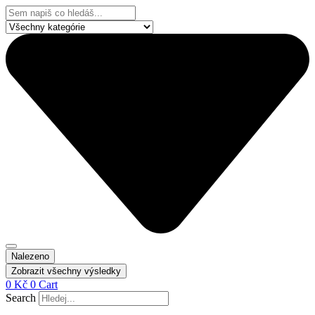
Přejít
Search
k
...
obsahu
Nalezeno
Zobrazit všechny výsledky
0
Kč
0
Cart
Search