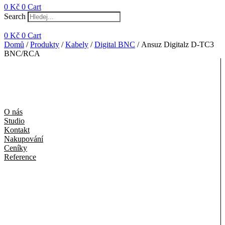
0
Kč
0
Cart
Search
0
Kč
0
Cart
Domů
/
Produkty
/
Kabely
/
Digital BNC
/ Ansuz Digitalz D-TC3
BNC/RCA
O nás
Studio
Kontakt
Nakupování
Ceníky
Reference