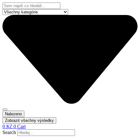
Přejít
Search
k
...
obsahu
Nalezeno
Zobrazit všechny výsledky
0
Kč
0
Cart
Search