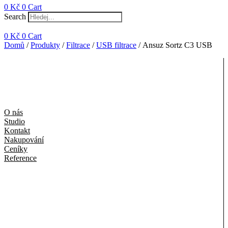
0
Kč
0
Cart
Search
0
Kč
0
Cart
Domů
/
Produkty
/
Filtrace
/
USB filtrace
/ Ansuz Sortz C3 USB
O nás
Studio
Kontakt
Nakupování
Ceníky
Reference