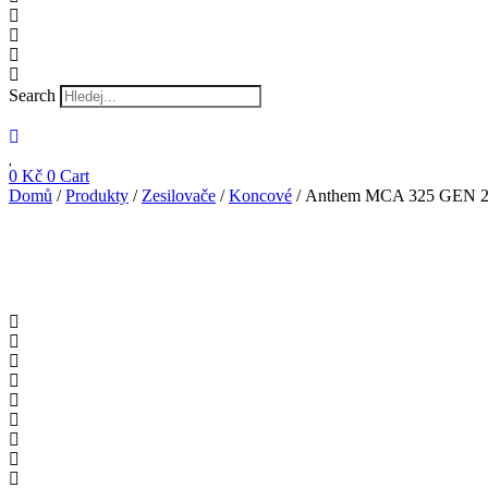
Search
0
Kč
0
Cart
Domů
/
Produkty
/
Zesilovače
/
Koncové
/ Anthem MCA 325 GEN 