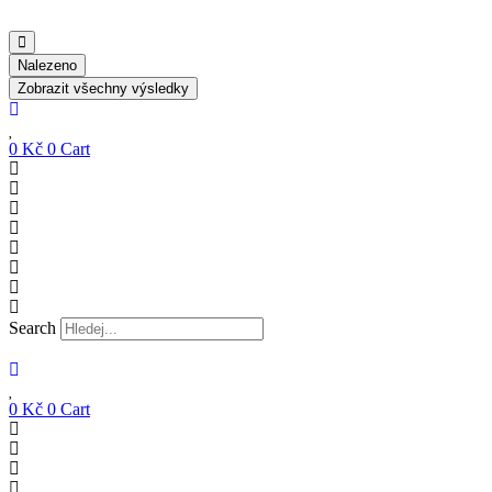
Nalezeno
Zobrazit všechny výsledky
0
Kč
0
Cart
Search
0
Kč
0
Cart