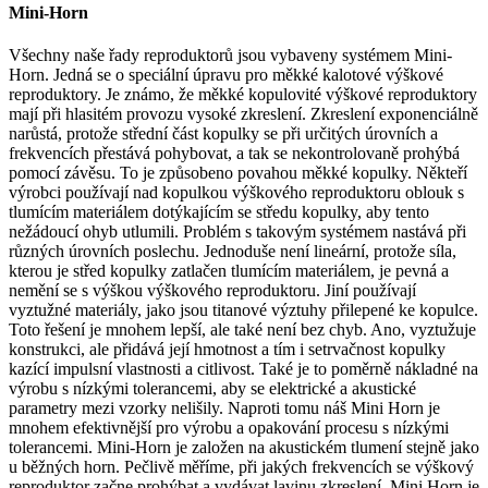
Mini-Horn
Všechny naše řady reproduktorů jsou vybaveny systémem Mini-
Horn. Jedná se o speciální úpravu pro měkké kalotové výškové
reproduktory. Je známo, že měkké kopulovité výškové reproduktory
mají při hlasitém provozu vysoké zkreslení. Zkreslení exponenciálně
narůstá, protože střední část kopulky se při určitých úrovních a
frekvencích přestává pohybovat, a tak se nekontrolovaně prohýbá
pomocí závěsu. To je způsobeno povahou měkké kopulky. Někteří
výrobci používají nad kopulkou výškového reproduktoru oblouk s
tlumícím materiálem dotýkajícím se středu kopulky, aby tento
nežádoucí ohyb utlumili. Problém s takovým systémem nastává při
různých úrovních poslechu. Jednoduše není lineární, protože síla,
kterou je střed kopulky zatlačen tlumícím materiálem, je pevná a
nemění se s výškou výškového reproduktoru. Jiní používají
vyztužné materiály, jako jsou titanové výztuhy přilepené ke kopulce.
Toto řešení je mnohem lepší, ale také není bez chyb. Ano, vyztužuje
konstrukci, ale přidává její hmotnost a tím i setrvačnost kopulky
kazící impulsní vlastnosti a citlivost. Také je to poměrně nákladné na
výrobu s nízkými tolerancemi, aby se elektrické a akustické
parametry mezi vzorky nelišily. Naproti tomu náš Mini Horn je
mnohem efektivnější pro výrobu a opakování procesu s nízkými
tolerancemi. Mini-Horn je založen na akustickém tlumení stejně jako
u běžných horn. Pečlivě měříme, při jakých frekvencích se výškový
reproduktor začne prohýbat a vydávat lavinu zkreslení. Mini Horn je