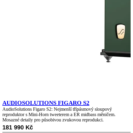
1
7
8
0
0
K
č
AUDIOSOLUTIONS FIGARO S2
AudioSolutions Figaro S2: Nejmenší třípásmový sloupový
reproduktor s Mini-Horn tweeterem a ER midbass měničem.
Mosazné detaily pro působivou zvukovou reprodukci.
181 990
Kč