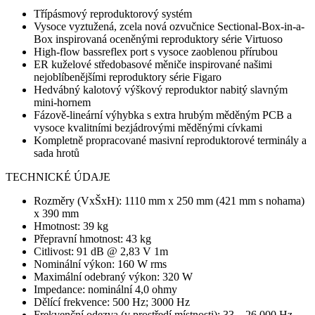
Třípásmový reproduktorový systém
Vysoce vyztužená, zcela nová ozvučnice Sectional-Box-in-a-
Box inspirovaná oceněnými reproduktory série Virtuoso
High-flow bassreflex port s vysoce zaoblenou přírubou
ER kuželové středobasové měniče inspirované našimi
nejoblíbenějšími reproduktory série Figaro
Hedvábný kalotový výškový reproduktor nabitý slavným
mini-hornem
Fázově-lineární výhybka s extra hrubým měděným PCB a
vysoce kvalitními bezjádrovými měděnými cívkami
Kompletně propracované masivní reproduktorové terminály a
sada hrotů
TECHNICKÉ ÚDAJE
Rozměry (VxŠxH): 1110 mm x 250 mm (421 mm s nohama)
x 390 mm
Hmotnost: 39 kg
Přepravní hmotnost: 43 kg
Citlivost: 91 dB @ 2,83 V 1m
Nominální výkon: 160 W rms
Maximální odebraný výkon: 320 W
Impedance: nominální 4,0 ohmy
Dělící frekvence: 500 Hz; 3000 Hz
Frekvenční odezva (v prostředí místnosti): 33 – 26 000 Hz