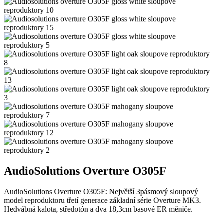
AudioSolutions Overture O305F
AudioSolutions Overture O305F: Největší 3pásmový sloupový
model reproduktoru třetí generace základní série Overture MK3.
Hedvábná kalota, středotón a dva 18,3cm basové ER měniče.