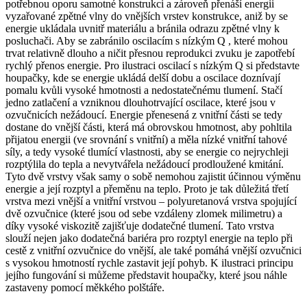
potřebnou oporu samotné konstrukci a zároveň přenáší energii
vyzařované zpětné vlny do vnějších vrstev konstrukce, aniž by se
energie ukládala uvnitř materiálu a bránila odrazu zpětné vlny k
posluchači. Aby se zabránilo oscilacím s nízkým Q
, které mohou
trvat relativně dlouho a ničit přesnou reprodukci zvuku
je zapotřebí
rychlý
přenos energie
. Pro ilustraci oscilací s nízkým Q si představte
houpačky, kde se energie ukládá delší dobu a oscilace doznívají
pomalu kvůli vysoké hmotnosti a nedostatečnému tlumení. Stačí
jedno zatlačení a vzniknou dlouhotrvající oscilace, které jsou v
ozvučnicích nežádoucí. Energie přenesená z vnitřní části se tedy
dostane do vnější části, která má obrovskou hmotnost, aby pohltila
přijatou energii (ve srovnání s vnitřní) a měla nízké vnitřní tahové
síly, a tedy vysoké tlumící vlastnosti, aby se energie co nejrychleji
rozptýlila do tepla a nevytvářela nežádoucí prodloužené kmitání.
Tyto dvě vrstvy však samy o sobě nemohou zajistit účinnou výměnu
energie a její rozptyl a přeměnu na teplo. Proto je tak důležitá třetí
vrstva mezi vnější a vnitřní vrstvou – polyuretanová vrstva spojující
dvě ozvučnice (které jsou od sebe vzdáleny zlomek milimetru) a
díky vysoké viskozitě zajišťuje dodatečné tlumení. Tato vrstva
slouží nejen jako dodatečná bariéra pro rozptyl energie na teplo při
cestě z vnitřní ozvučnice do vnější, ale také pomáhá vnější ozvučnici
s vysokou hmotností rychle zastavit její pohyb. K ilustraci principu
jejího fungování si můžeme představit houpačky, které jsou náhle
zastaveny pomocí měkkého polštáře.