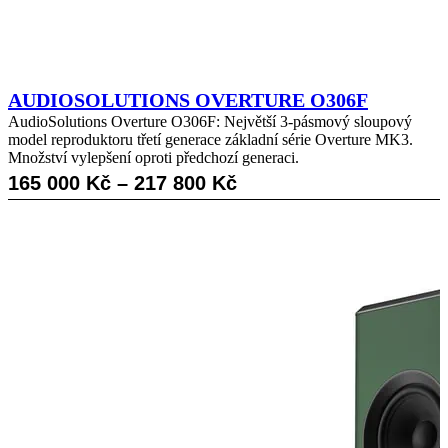
AUDIOSOLUTIONS OVERTURE O306F
AudioSolutions Overture O306F: Největší 3-pásmový sloupový
model reproduktoru třetí generace základní série Overture MK3.
Množství vylepšení oproti předchozí generaci.
R
165 000
Kč
–
217 800
Kč
o
z
p
ě
t
í
c
e