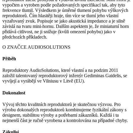
vypočten a vyroben podle požadovaných specifikací tak, aby tyto
frekvence tlumil. Výsledkem je úměrné tlumení pohybu výškových
reproduktorů. Čím hlasitěji hraje, tím více se tlumí jeho vlastní
vyzařovaný zvuk. Popisuje se jako akustická impedance a je silně
závislá na tvaru mini-hornu. Dalším aspektem je, že miniaturní horn
přidává citlivost, ne ji snižuje (kvůli omezení pohybu) jako v
předchozích příkladech.
O ZNAČCE AUDIOSOLUTIONS
Příběh
Reproduktory AudioSolutions, které vlastní a na podzim 2011
založil talentovaný reproduktorový inženýr Gediminas Gaidelis, se
vyvíjejí a vyrábějí ve Vilniusu v Litvě (EU).
Dokonalost
Vývoj těchto kvalitních reproduktorů je skutečnou výzvou. Pro
výrobu dokonalých reproduktorů kombinujeme fyzikální zákony s
designem, stabilitou výroby a potřebami zákazníků. Každá i ta
nejmenší část je ručně vyrobena a kontrolována na případné chyby.
Zákulisí