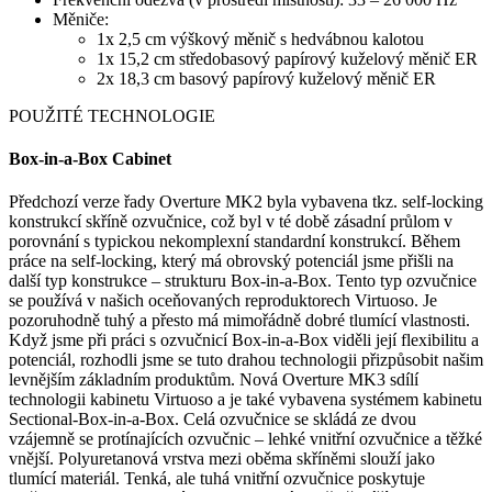
Měniče:
1x 2,5 cm výškový měnič s hedvábnou kalotou
1x 15,2 cm středobasový papírový kuželový měnič ER
2x 18,3 cm basový papírový kuželový měnič ER
POUŽITÉ TECHNOLOGIE
Box-in-a-Box Cabinet
Předchozí verze řady Overture MK2 byla vybavena tkz. self-locking
konstrukcí skříně ozvučnice, což byl v té době zásadní průlom v
porovnání s typickou nekomplexní standardní konstrukcí. Během
práce na
self-locking, který má obrovský potenciál
jsme přišli na
další typ konstrukce – strukturu Box-in-a-Box. Tento typ ozvučnice
se používá v našich oceňovaných reproduktorech Virtuoso. Je
pozoruhodně tuhý a přesto má mimořádně dobré tlumící vlastnosti.
Když jsme
při práci s ozvučnicí
Box-in-a-Box
viděli její flexibilitu a
potenciál, rozhodli jsme se tuto drahou technologii přizpůsobit našim
levnějším základním produktům. Nová Overture MK3 sdílí
technologii kabinetu Virtuoso a je
také v
ybavena systémem kabinetu
Sectional-Box-in-a-Box. Celá ozvučnice se skládá ze dvou
vzájemně se protínajících ozvučnic – lehké vnitřní ozvučnice a těžké
vnější. Polyuretanová vrstva mezi oběma skříněmi slouží jako
tlumící materiál. Tenká, ale tuhá vnitřní ozvučnice poskytuje