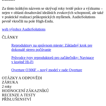
Za tímto krátkým názvem se skrývají roky tvrdé práce a výzkumu –
nejen v oblasti dosahování ideálních zvukových schopností, ale také
v praktické realizaci průkopnických myšlenek. AudioSolutions
pevně vkročili na pole High-Endu.
web výrobce AudioSolutions
ČLÁNKY
Reproduktory na správnom mieste: Základný krok pre
dokonalé stereo počúvanie
Průvodce typy reproduktorů pro začátečníky: Navigace
v krajině Hi-Fi
Overture O306F – nový model v rade Overture
OTÁZKY A ODPOVĚDI
ZÁRUKA
2 roky
HODNOCENÍ ZÁKAZNÍKŮ
RECENZE A TESTY
PŘÍSLUŠENSTVÍ