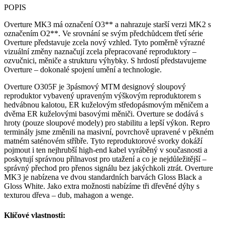
POPIS
Overture MK3 má označení O3** a nahrazuje starší verzi MK2 s
označením O2**. Ve srovnání se svým předchůdcem třetí série
Overture představuje zcela nový vzhled. Tyto poměrně výrazné
vizuální změny naznačují zcela přepracované reproduktory –
ozvučnici, měniče a strukturu výhybky. S hrdostí představujeme
Overture – dokonalé spojení umění a technologie.
Overture O305F je 3pásmový MTM designový sloupový
reproduktor vybavený upraveným výškovým reproduktorem s
hedvábnou kalotou, ER kuželovým středopásmovým měničem a
dvěma ER kuželovými basovými měniči. Overture se dodává s
hroty (pouze sloupové modely) pro stabilitu a lepší výkon. Repro
terminály jsme změnili na masivní, povrchově upravené v pěkném
matném saténovém stříbře. Tyto reproduktorové svorky dokáží
pojmout i ten nejhrubší high-end kabel vyráběný v současnosti a
poskytují správnou přilnavost pro utažení a co je nejdůležitější –
správný přechod pro přenos signálu bez jakýchkoli ztrát. Overture
MK3 je nabízena ve dvou standardních barvách Gloss Black a
Gloss White. Jako extra možnosti nabízíme tři dřevěné dýhy s
texturou dřeva – dub, mahagon a wenge.
Klíčové vlastnosti: