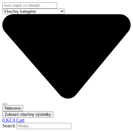
Přejít
Search
k
...
obsahu
Nalezeno
Zobrazit všechny výsledky
0
Kč
0
Cart
Search