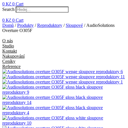
0
Kč
0
Cart
Search
0
Kč
0
Cart
Domů
/
Produkty
/
Reproduktory
/
Sloupové
/ AudioSolutions
Overture O305F
O nás
Studio
Kontakt
Nakupování
Ceníky
Reference