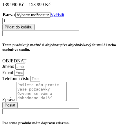
Rozpětí
139 990
Kč
–
153 999
Kč
cen:
Barva
139
Vyčistit
990 Kč
AudioSolutions
až
Overture
Přidat do košíku
153
O305F
999 Kč
množství
Tento produkt je možné si objednat přes objednávkový formulář nebo
osobně ve studiu.
OBJEDNAT
Jméno
Email
Telefonní číslo
Zpráva
Poslat
Pro tento produkt máte dopravu zdarma.