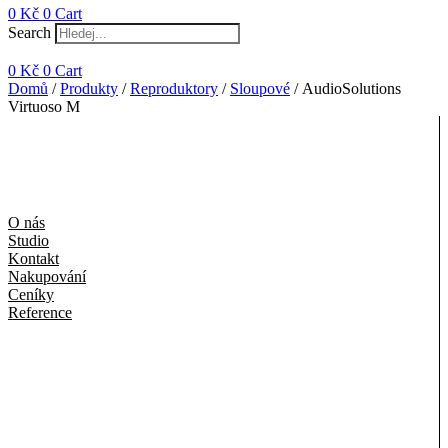
0
Kč
0
Cart
Search
0
Kč
0
Cart
Domů
/
Produkty
/
Reproduktory
/
Sloupové
/ AudioSolutions
Virtuoso M
O nás
Studio
Kontakt
Nakupování
Ceníky
Reference