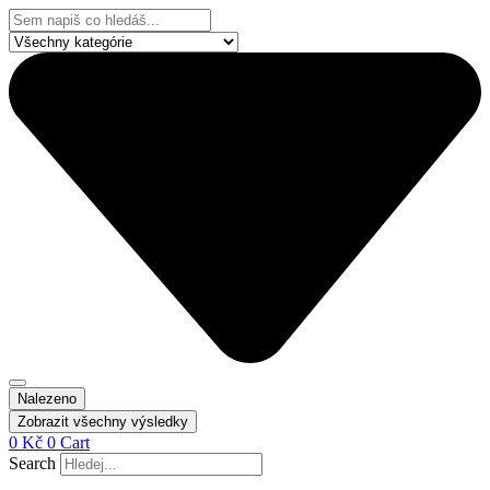
Přejít
Search
k
...
obsahu
Nalezeno
Zobrazit všechny výsledky
0
Kč
0
Cart
Search