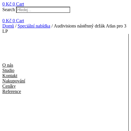
0
Kč
0
Cart
Search
0
Kč
0
Cart
Domů
/
Speciální nabídka
/ Audivisions nástěnný držák Atlas pro 3
LP
O nás
Studio
Kontakt
Nakupování
Ceníky
Reference