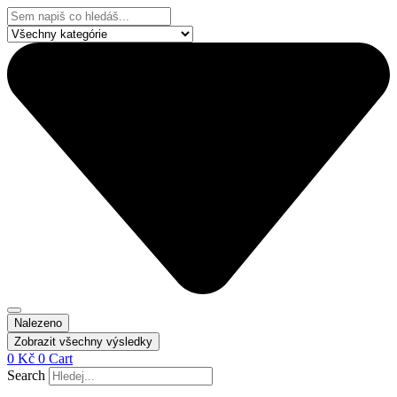
Přejít
Search
k
...
obsahu
Nalezeno
Zobrazit všechny výsledky
0
Kč
0
Cart
Search