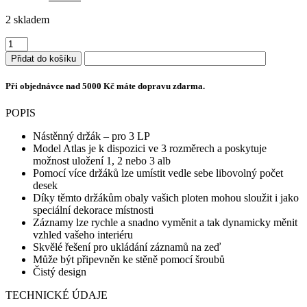
cena
cena
2 skladem
byla:
je:
1
988 Kč.
Audivisions
638 Kč.
nástěnný
Přidat do košíku
držák
Atlas
Při objednávce nad 5000 Kč máte dopravu zdarma.
pro
3
POPIS
LP
množství
Nástěnný držák – pro 3 LP
Model Atlas je k dispozici ve 3 rozměrech a poskytuje
možnost uložení 1, 2 nebo 3 alb
Pomocí více držáků lze umístit vedle sebe libovolný počet
desek
Díky těmto držákům obaly vašich ploten mohou sloužit i jako
speciální dekorace místnosti
Záznamy lze rychle a snadno vyměnit a tak dynamicky měnit
vzhled vašeho interiéru
Skvělé řešení pro ukládání záznamů na zeď
Může být připevněn ke stěně pomocí šroubů
Čistý design
TECHNICKÉ ÚDAJE