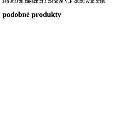
Jen šťastní zákazníci a členové VIP klubu Audiofeel
podobné produkty
ZŮSTAŇTE V OBRAZE
Buďte první, kdo získá nové informace. Přihlaste se k odběru
novinek.
Email
Odeslat
Nakupování
Jak objednat
Doprava
Platba
Nákup na splátky
Sledování zásilky
Bezpečnost
Ceníky