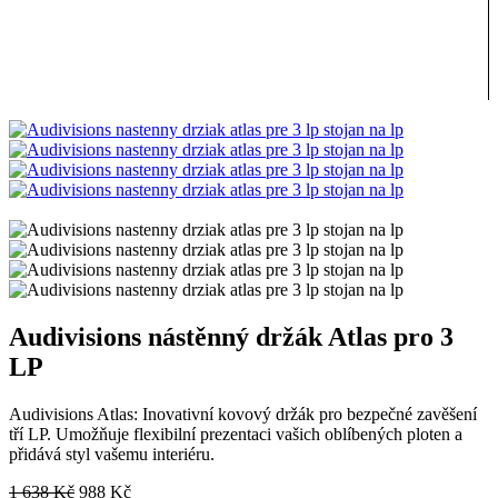
Audivisions nástěnný držák Atlas pro 3
LP
Audivisions Atlas: Inovativní kovový držák pro bezpečné zavěšení
tří LP. Umožňuje flexibilní prezentaci vašich oblíbených ploten a
přidává styl vašemu interiéru.
Původní
Aktuální
1 638
Kč
988
Kč