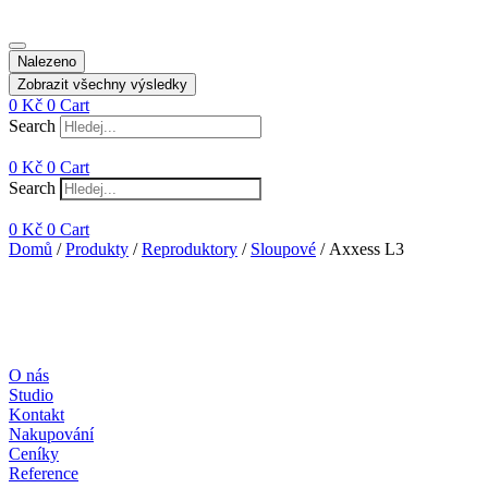
Nalezeno
Zobrazit všechny výsledky
0
Kč
0
Cart
Search
0
Kč
0
Cart
Search
0
Kč
0
Cart
Domů
/
Produkty
/
Reproduktory
/
Sloupové
/ Axxess L3
O nás
Studio
Kontakt
Nakupování
Ceníky
Reference