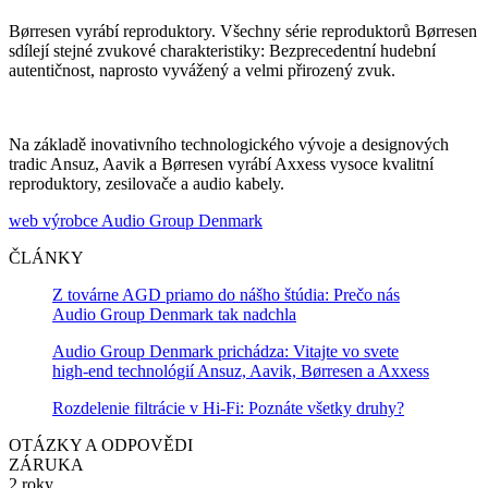
Børresen vyrábí reproduktory. Všechny série reproduktorů Børresen
sdílejí stejné zvukové charakteristiky: Bezprecedentní hudební
autentičnost, naprosto vyvážený a velmi přirozený zvuk.
Na základě inovativního technologického vývoje a designových
tradic Ansuz, Aavik a Børresen vyrábí Axxess vysoce kvalitní
reproduktory, zesilovače a audio kabely.
web výrobce Audio Group Denmark
ČLÁNKY
Z továrne AGD priamo do nášho štúdia: Prečo nás
Audio Group Denmark tak nadchla
Audio Group Denmark prichádza: Vitajte vo svete
high-end technológií Ansuz, Aavik, Børresen a Axxess
Rozdelenie filtrácie v Hi-Fi: Poznáte všetky druhy?
OTÁZKY A ODPOVĚDI
ZÁRUKA
2 roky