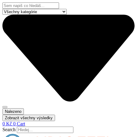
Přejít
Search
k
...
obsahu
Nalezeno
Zobrazit všechny výsledky
0
Kč
0
Cart
Search