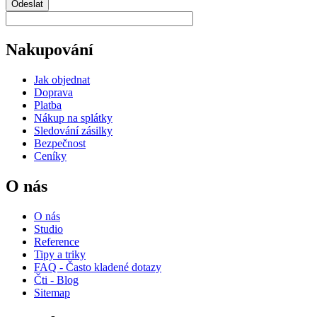
Odeslat
Nakupování
Jak objednat
Doprava
Platba
Nákup na splátky
Sledování zásilky
Bezpečnost
Ceníky
O nás
O nás
Studio
Reference
Tipy a triky
FAQ - Často kladené dotazy
Čti - Blog
Sitemap