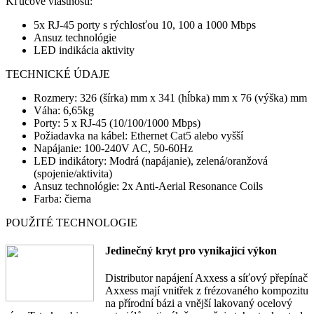
Kľúčové vlastnosti:
5x RJ-45 porty s rýchlosťou 10, 100 a 1000 Mbps
Ansuz technológie
LED indikácia aktivity
TECHNICKÉ ÚDAJE
Rozmery: 326 (šírka) mm x 341 (hĺbka) mm x 76 (výška) mm
Váha: 6,65kg
Porty: 5 x RJ-45 (10/100/1000 Mbps)
Požiadavka na kábel: Ethernet Cat5 alebo vyšší
Napájanie: 100-240V AC, 50-60Hz
LED indikátory: Modrá (napájanie), zelená/oranžová
(spojenie/aktivita)
Ansuz technológie: 2x Anti-Aerial Resonance Coils
Farba: čierna
POUŽITÉ TECHNOLOGIE
Jedinečný kryt pro vynikající výkon
Distributor napájení Axxess a síťový přepínač
Axxess mají vnitřek z frézovaného kompozitu
na přírodní bázi a vnější lakovaný ocelový