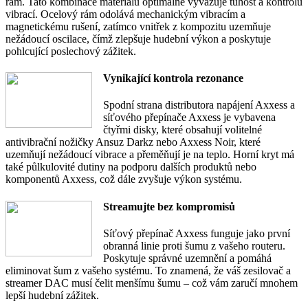
rám. Tato kombinace materiálů optimálně vyvažuje tuhost a kontrolu
vibrací. Ocelový rám odolává mechanickým vibracím a
magnetickému rušení, zatímco vnitřek z kompozitu uzemňuje
nežádoucí oscilace, čímž zlepšuje hudební výkon a poskytuje
pohlcující poslechový zážitek.
Vynikající kontrola rezonance
Spodní strana distributora napájení Axxess a
síťového přepínače Axxess je vybavena
čtyřmi disky, které obsahují volitelné
antivibrační nožičky Ansuz Darkz nebo Axxess Noir, které
uzemňují nežádoucí vibrace a přeměňují je na teplo. Horní kryt má
také půlkulovité dutiny na podporu dalších produktů nebo
komponentů Axxess, což dále zvyšuje výkon systému.
Streamujte bez kompromisů
Síťový přepínač Axxess funguje jako první
obranná linie proti šumu z vašeho routeru.
Poskytuje správné uzemnění a pomáhá
eliminovat šum z vašeho systému. To znamená, že váš zesilovač a
streamer DAC musí čelit menšímu šumu – což vám zaručí mnohem
lepší hudební zážitek.