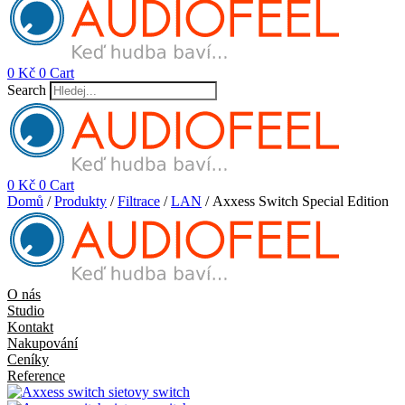
0
Kč
0
Cart
Search
0
Kč
0
Cart
Domů
/
Produkty
/
Filtrace
/
LAN
/ Axxess Switch Special Edition
O nás
Studio
Kontakt
Nakupování
Ceníky
Reference