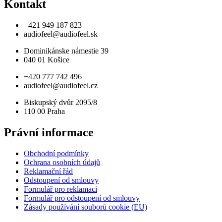
Kontakt
+421 949 187 823
audiofeel@audiofeel.sk
Dominikánske námestie 39
040 01 Košice
+420 777 742 496
audiofeel@audiofeel.cz
Biskupský dvůr 2095/8
110 00 Praha
Právní informace
Obchodní podmínky
Ochrana osobních údajů
Reklamační řád
Odstoupení od smlouvy
Formulář pro reklamaci
Formulář pro odstoupení od smlouvy
Zásady používání souborů cookie (EU)