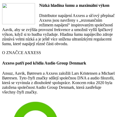
Nízká hladina šumu a maximální výkon
Distributor napájení Axxess a síťový přepínač
Axxess jsou navrženy s „rezonančním
režimem napájení“ inspirovaným společností
Aavik, aby se zvýšila provozní frekvence a umožnil vyšší špičkový
výkon, když si to hudba vyžaduje. Hladina šumu napájecího zdroje
zůstává velmi nízká a je ještě více snížena ultranízkými regulacemi
šumu, které napájejí různé části obvodu.
O ZNAČCE AXXESS
Axxess patří pod křídla Audio Group Denmark
Ansuz, Aavik, Børresen a Axxess založili Lars Kristensen a Michael
Børresen. Tyto čtyři značky sdílejí společnou DNA a audio filozofii,
která se vyvinula z dlouholeté spolupráce. Koncem roku 2020 byla
založena společnost Audio Group Denmark, která zastřešuje
všechny čtyři značky.