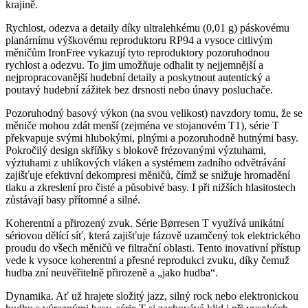
krajině.
Rychlost, odezva a detaily díky ultralehkému (0,01 g) páskovému
planárnímu výškovému reproduktoru RP94 a vysoce citlivým
měničům IronFree vykazují tyto reproduktory pozoruhodnou
rychlost a odezvu. To jim umožňuje odhalit ty nejjemnější a
nejpropracovanější hudební detaily a poskytnout autentický a
poutavý hudební zážitek bez drsnosti nebo únavy posluchače.
Pozoruhodný basový výkon (na svou velikost) navzdory tomu, že se
měniče mohou zdát menší (zejména ve stojanovém T1), série T
překvapuje svými hlubokými, plnými a pozoruhodně hutnými basy.
Pokročilý design skříňky s blokově frézovanými výztuhami,
výztuhami z uhlíkových vláken a systémem zadního odvětrávání
zajišťuje efektivní dekompresi měničů, čímž se snižuje hromadění
tlaku a zkreslení pro čisté a působivé basy. I při nižších hlasitostech
zůstávají basy přítomné a silné.
Koherentní a přirozený zvuk. Série Børresen T využívá unikátní
sériovou dělící síť, která zajišťuje fázově uzamčený tok elektrického
proudu do všech měničů ve filtrační oblasti. Tento inovativní přístup
vede k vysoce koherentní a přesné reprodukci zvuku, díky čemuž
hudba zní neuvěřitelně přirozeně a „jako hudba“.
Dynamika. Ať už hrajete složitý jazz, silný rock nebo elektronickou