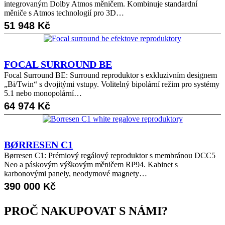
integrovaným Dolby Atmos měničem. Kombinuje standardní
měniče s Atmos technologií pro 3D…
51 948
Kč
FOCAL SURROUND BE
Focal Surround BE: Surround reproduktor s exkluzivním designem
„Bi/Twin“ s dvojitými vstupy. Volitelný bipolární režim pro systémy
5.1 nebo monopolární…
64 974
Kč
BØRRESEN C1
Børresen C1: Prémiový regálový reproduktor s membránou DCC5
Neo a páskovým výškovým měničem RP94. Kabinet s
karbonovými panely, neodymové magnety…
390 000
Kč
PROČ NAKUPOVAT S NÁMI?