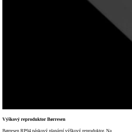
Výškový reproduktor Børresen
Børresen RP94 páskový planární výškový reproduktor. Na