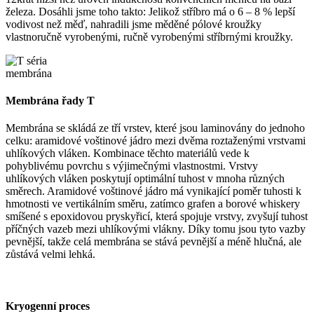
železa. Dosáhli jsme toho takto: Jelikož stříbro má o 6 – 8 % lepší
vodivost než měď, nahradili jsme měděné pólové kroužky
vlastnoručně vyrobenými, ručně vyrobenými stříbrnými kroužky.
Membrána řady T
Membrána se skládá ze tří vrstev, které jsou laminovány do jednoho
celku: aramidové voštinové jádro mezi dvěma roztaženými vrstvami
uhlíkových vláken. Kombinace těchto materiálů vede k
pohyblivému povrchu s výjimečnými vlastnostmi. Vrstvy
uhlíkových vláken poskytují optimální tuhost v mnoha různých
směrech. Aramidové voštinové jádro má vynikající poměr tuhosti k
hmotnosti ve vertikálním směru, zatímco grafen a borové whiskery
smíšené s epoxidovou pryskyřicí, která spojuje vrstvy, zvyšují tuhost
příčných vazeb mezi uhlíkovými vlákny. Díky tomu jsou tyto vazby
pevnější, takže celá membrána se stává pevnější a méně hlučná, ale
zůstává velmi lehká.
Kryogenní proces