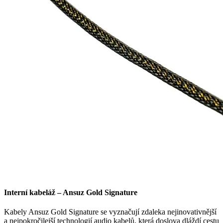
Interní kabeláž – Ansuz Gold Signature
Kabely Ansuz Gold Signature se vyznačují zdaleka nejinovativnější
a nejpokročilejší technologií audio kabelů, která doslova dláždí cestu