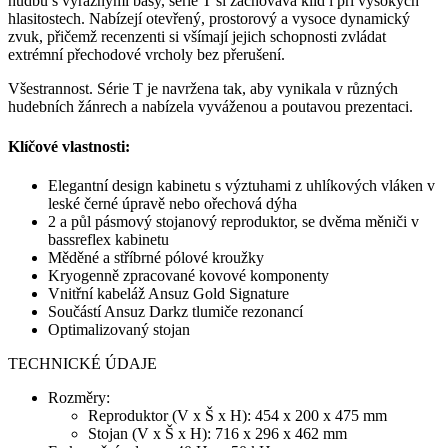
hudbu s výraznými basy, série T si zachovává klid i při vysokých
hlasitostech. Nabízejí otevřený, prostorový a vysoce dynamický
zvuk, přičemž recenzenti si všímají jejich schopnosti zvládat
extrémní přechodové vrcholy bez přerušení.
Všestrannost. Série T je navržena tak, aby vynikala v různých
hudebních žánrech a nabízela vyváženou a poutavou prezentaci.
Klíčové vlastnosti:
Elegantní design kabinetu s výztuhami z uhlíkových vláken v
leské černé úpravě nebo ořechová dýha
2 a půl pásmový stojanový reproduktor, se dvěma měniči v
bassreflex kabinetu
Měděné a stříbrné pólové kroužky
Kryogenně zpracované kovové komponenty
Vnitřní kabeláž Ansuz Gold Signature
Součástí Ansuz Darkz tlumiče rezonancí
Optimalizovaný stojan
TECHNICKÉ ÚDAJE
Rozměry:
Reproduktor (V x Š x H): 454 x 200 x 475 mm
Stojan (V x Š x H): 716 x 296 x 462 mm