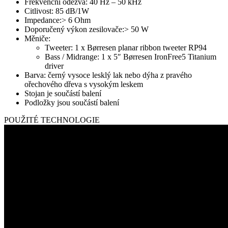
Frekvenční odezva: 40 Hz – 50 kHz
Citlivost: 85 dB/1W
Impedance:> 6 Ohm
Doporučený výkon zesilovače:> 50 W
Měniče:
Tweeter: 1 x Børresen planar ribbon tweeter RP94
Bass / Midrange: 1 x 5″ Børresen IronFree5 Titanium
driver
Barva: černý vysoce lesklý lak nebo dýha z pravého
ořechového dřeva s vysokým leskem
Stojan je součástí balení
Podložky jsou součástí balení
POUŽITÉ TECHNOLOGIE