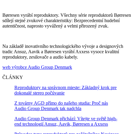
Børresen vyrábí reproduktory. Všechny série reproduktorů Børresen
sdílejí stejné zvukové charakteristiky: Bezprecedentní hudební
autentičnost, naprosto vyvážený a velmi přirozený zvuk.
Na základě inovativního technologického vývoje a designových
tradic Ansuz, Aavik a Børresen vyrábí Axxess vysoce kvalitní
reproduktory, zesilovače a audio kabely.
web výrobce Audio Group Denmark
ČLÁNKY
Reproduktory na správnom mieste: Základný krok pre
dokonalé stereo počúvanie
Z továrny AGD přímo do našeho studia: Proč nás
Audio Group Denmark tak nadchla
Audio Group Denmark přichází: Vítejte ve světě high-
end technologií Ansuz, Aavik, Børresen a Axxess