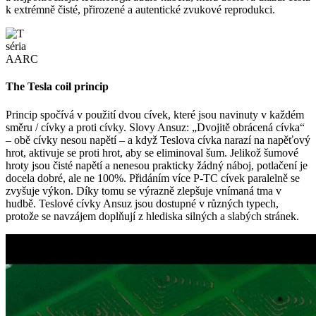
k extrémně čisté, přirozené a autentické zvukové reprodukci.
The Tesla coil princip
Princip spočívá v použití dvou cívek, které jsou navinuty v každém
směru / cívky a proti cívky. Slovy Ansuz: „Dvojitě obrácená cívka“
– obě cívky nesou napětí – a když Teslova cívka narazí na napěťový
hrot, aktivuje se proti hrot, aby se eliminoval šum. Jelikož šumové
hroty jsou čisté napětí a nenesou prakticky žádný náboj, potlačení je
docela dobré, ale ne 100%. Přidáním více P-TC cívek paralelně se
zvyšuje výkon. Díky tomu se výrazně zlepšuje vnímaná tma v
hudbě. Teslové cívky Ansuz jsou dostupné v různých typech,
protože se navzájem doplňují z hlediska silných a slabých stránek.