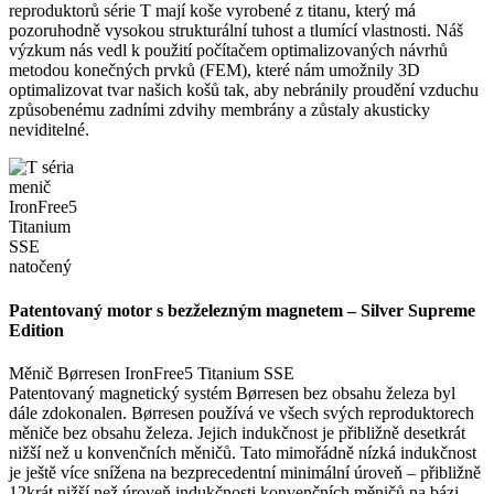
reproduktorů série T mají koše vyrobené z titanu, který má
pozoruhodně vysokou strukturální tuhost a tlumící vlastnosti. Náš
výzkum nás vedl k použití počítačem optimalizovaných návrhů
metodou konečných prvků (FEM), které nám umožnily 3D
optimalizovat tvar našich košů tak, aby nebránily proudění vzduchu
způsobenému zadními zdvihy membrány a zůstaly akusticky
neviditelné.
Patentovaný motor s bezželezným magnetem – Silver Supreme
Edition
Měnič Børresen IronFree5 Titanium SSE
Patentovaný magnetický systém Børresen bez obsahu železa byl
dále zdokonalen. Børresen používá ve všech svých reproduktorech
měniče bez obsahu železa. Jejich indukčnost je přibližně desetkrát
nižší než u konvenčních měničů. Tato mimořádně nízká indukčnost
je ještě více snížena na bezprecedentní minimální úroveň – přibližně
12krát nižší než úroveň indukčnosti konvenčních měničů na bázi