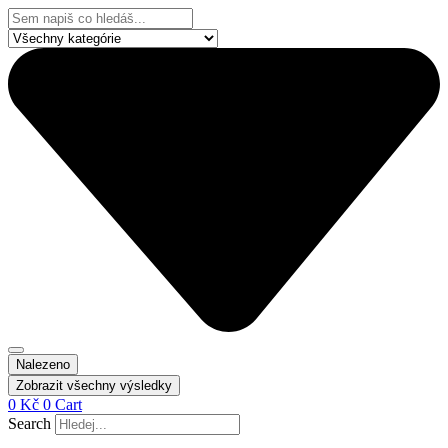
Přejít
Search
k
...
obsahu
Nalezeno
Zobrazit všechny výsledky
0
Kč
0
Cart
Search