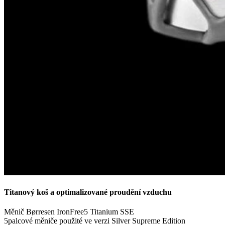
Titanový koš a optimalizované proudění vzduchu
Měnič Børresen IronFree5 Titanium SSE
5palcové měniče použité ve verzi Silver Supreme Edition