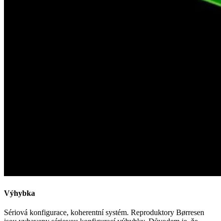
Výhybka
Sériová konfigurace, koherentní systém. Reproduktory Børresen