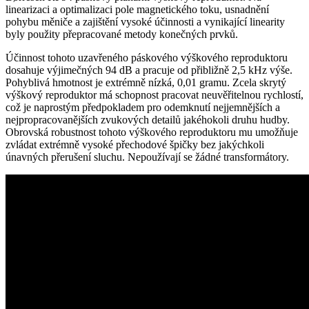
linearizaci a optimalizaci pole magnetického toku, usnadnění
pohybu měniče a zajištění vysoké účinnosti a vynikající linearity
byly použity přepracované metody konečných prvků.
Účinnost tohoto uzavřeného páskového výškového reproduktoru
dosahuje výjimečných 94 dB a pracuje od přibližně 2,5 kHz výše.
Pohyblivá hmotnost je extrémně nízká, 0,01 gramu. Zcela skrytý
výškový reproduktor má schopnost pracovat neuvěřitelnou rychlostí,
což je naprostým předpokladem pro odemknutí nejjemnějších a
nejpropracovanějších zvukových detailů jakéhokoli druhu hudby.
Obrovská robustnost tohoto výškového reproduktoru mu umožňuje
zvládat extrémně vysoké přechodové špičky bez jakýchkoli
únavných přerušení sluchu. Nepoužívají se žádné transformátory.