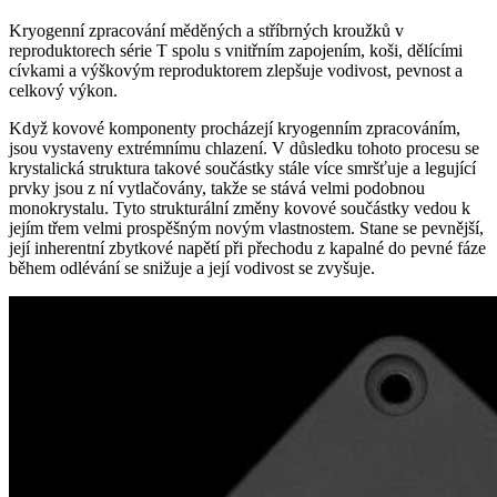
Kryogenní zpracování měděných a stříbrných kroužků v
reproduktorech série T spolu s vnitřním zapojením, koši, dělícími
cívkami a výškovým reproduktorem zlepšuje vodivost, pevnost a
celkový výkon.
Když kovové komponenty procházejí kryogenním zpracováním,
jsou vystaveny extrémnímu chlazení. V důsledku tohoto procesu se
krystalická struktura takové součástky stále více smršťuje a legující
prvky jsou z ní vytlačovány, takže se stává velmi podobnou
monokrystalu. Tyto strukturální změny kovové součástky vedou k
jejím třem velmi prospěšným novým vlastnostem. Stane se pevnější,
její inherentní zbytkové napětí při přechodu z kapalné do pevné fáze
během odlévání se snižuje a její vodivost se zvyšuje.