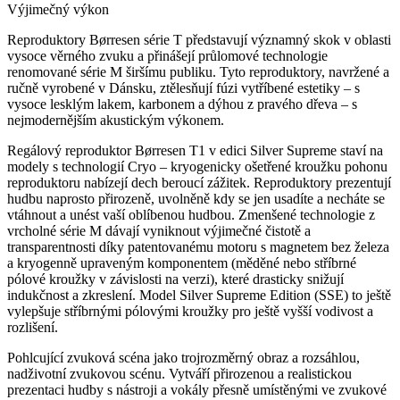
Výjimečný výkon
Reproduktory Børresen série T představují významný skok v oblasti
vysoce věrného zvuku a přinášejí průlomové technologie
renomované série M širšímu publiku. Tyto reproduktory, navržené a
ručně vyrobené v Dánsku, ztělesňují fúzi vytříbené estetiky – s
vysoce lesklým lakem, karbonem a dýhou z pravého dřeva – s
nejmodernějším akustickým výkonem.
Regálový reproduktor Børresen T1 v edici Silver Supreme staví na
modely s technologií Cryo – kryogenicky ošetřené kroužku pohonu
reproduktoru nabízejí dech beroucí zážitek. Reproduktory prezentují
hudbu naprosto přirozeně, uvolněně kdy se jen usadíte a necháte se
vtáhnout a unést vaší oblíbenou hudbou. Zmenšené technologie z
vrcholné série M dávají vyniknout výjimečné čistotě a
transparentnosti díky patentovanému motoru s magnetem bez železa
a kryogenně upraveným komponentem (měděné nebo stříbrné
pólové kroužky v závislosti na verzi), které drasticky snižují
indukčnost a zkreslení. Model Silver Supreme Edition (SSE) to ještě
vylepšuje stříbrnými pólovými kroužky pro ještě vyšší vodivost a
rozlišení.
Pohlcující zvuková scéna jako trojrozměrný obraz a rozsáhlou,
nadživotní zvukovou scénu. Vytváří přirozenou a realistickou
prezentaci hudby s nástroji a vokály přesně umístěnými ve zvukové