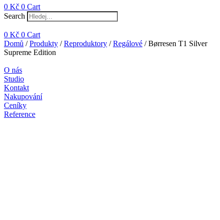
0
Kč
0
Cart
Search
0
Kč
0
Cart
Domů
/
Produkty
/
Reproduktory
/
Regálové
/ Børresen T1 Silver
Supreme Edition
O nás
Studio
Kontakt
Nakupování
Ceníky
Reference