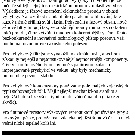
jsou vybaveny sériovou konfigurací výhybky. Důvodem je, že
měniče sdílejí stejný tok elektrického proudu v oblasti výhybky.
Výsledkem je fázové uzamčení elektrického proudu v oblasti
výhybky. Na rozdíl od standardního paralelního filtrování, kde
každý měnič přijímá svůj vlastní frekvenční a fázový obsah, nové
sériové filtry fungují tak, že odklánějí proudy mimo pásmo kolem
toků proudu, čímž vytvářejí mnohem koherentnější systém. Tento
bezkonkurenční a inovativní technologický přístup posouvá vaši
hudbu na novou úroveň akustického potěšení.
Pro výhybkový filtr jsme vynaložili maximální úsilí, abychom
získali ty nejlepší a nejsofistikovanější nejmodernější komponenty.
Cívky jsou fóliového typu navinuté s papírovou izolací a
impregnované pryskyřicí ve vakuu, aby byly mechanicky
mimořádně pevné a stabilní.
Pro výhybkové kondenzátory používáme pole malých vojenských
typů stohovaných fólií. Mají nejlepší mechanickou stabilitu a
nejnižší indukci ze všech typů kondenzátorů na trhu (a také zní
skvěle).
Pro útlumové rezistory výškových reproduktorů používáme typy s
kovovými pásky, protože mají zdaleka nejnižší šumová čísla a navíc
velmi nízké tepelné kolísání.