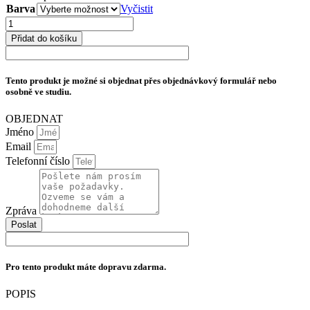
Barva
Vyčistit
Børresen
T1
Přidat do košíku
Silver
Supreme
Edition
Tento produkt je možné si objednat přes objednávkový formulář nebo
množství
osobně ve studiu.
OBJEDNAT
Jméno
Email
Telefonní číslo
Zpráva
Poslat
Pro tento produkt máte dopravu zdarma.
POPIS