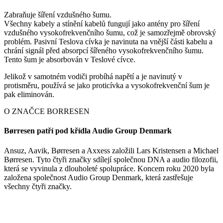
Zabraňuje šíření vzdušného šumu.
Všechny kabely a stínění kabelů fungují jako antény pro šíření
vzdušného vysokofrekvenčního šumu, což je samozřejmě obrovský
problém. Pasivní Teslova cívka je navinuta na vnější části kabelu a
chrání signál před absorpcí šířeného vysokofrekvenčního šumu.
Tento šum je absorbován v Teslové cívce.
Jelikož v samotném vodiči probíhá napětí a je navinutý v
protisměru, používá se jako proticívka a vysokofrekvenční šum je
pak eliminován.
O ZNAČCE BORRESEN
Børresen patří pod křídla Audio Group Denmark
Ansuz, Aavik, Børresen a Axxess založili Lars Kristensen a Michael
Børresen. Tyto čtyři značky sdílejí společnou DNA a audio filozofii,
která se vyvinula z dlouholeté spolupráce. Koncem roku 2020 byla
založena společnost Audio Group Denmark, která zastřešuje
všechny čtyři značky.