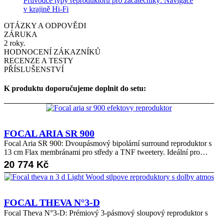
Průvodce typy reproduktorů pro začátečníky: Navigace
v krajině Hi-Fi
OTÁZKY A ODPOVĚDI
ZÁRUKA
2 roky.
HODNOCENÍ ZÁKAZNÍKŮ
RECENZE A TESTY
PŘÍSLUŠENSTVÍ
K produktu doporučujeme doplnit do setu:
FOCAL ARIA SR 900
Focal Aria SR 900: Dvoupásmový bipolární surround reproduktor s
13 cm Flax membránami pro středy a TNF tweetery. Ideální pro…
20 774
Kč
FOCAL THEVA N°3-D
Focal Theva N°3-D: Prémiový 3-pásmový sloupový reproduktor s