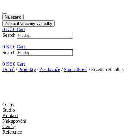
Nalezeno
Zobrazit všechny výsledky
0
Kč
0
Cart
Search
0
Kč
0
Cart
Search
0
Kč
0
Cart
Domů
/
Produkty
/
Zesilovače
/
Sluchátkové
/ Erzetich Bacillus
O nás
Studio
Kontakt
Nakupování
Ceníky
Reference