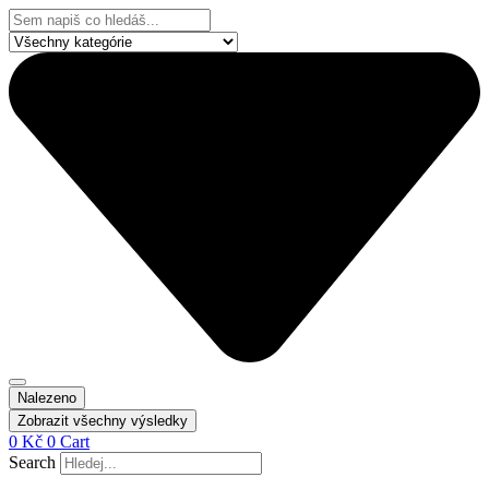
Přejít
Search
k
...
obsahu
Nalezeno
Zobrazit všechny výsledky
0
Kč
0
Cart
Search