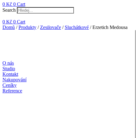
0
Kč
0
Cart
Search
0
Kč
0
Cart
Domů
/
Produkty
/
Zesilovače
/
Sluchátkové
/ Erzetich Medousa
O nás
Studio
Kontakt
Nakupování
Ceníky
Reference