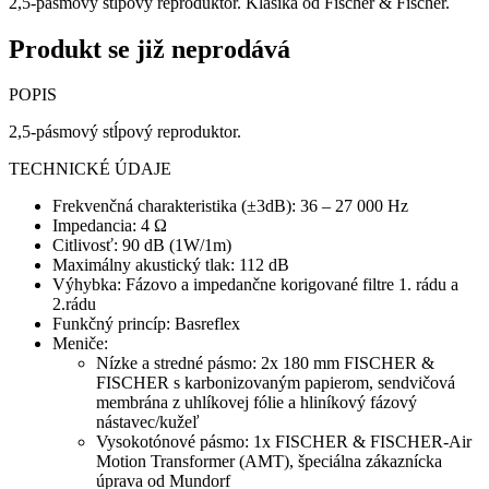
2,5-pásmový stĺpový reproduktor. Klasika od Fischer & Fischer.
Produkt se již neprodává
POPIS
2,5-pásmový stĺpový reproduktor.
TECHNICKÉ ÚDAJE
Frekvenčná charakteristika (±3dB): 36 – 27 000 Hz
Impedancia: 4 Ω
Citlivosť: 90 dB (1W/1m)
Maximálny akustický tlak: 112 dB
Výhybka: Fázovo a impedančne korigované filtre 1. rádu a
2.rádu
Funkčný princíp: Basreflex
Meniče:
Nízke a stredné pásmo: 2x 180 mm FISCHER &
FISCHER s karbonizovaným papierom, sendvičová
membrána z uhlíkovej fólie a hliníkový fázový
nástavec/kužeľ
Vysokotónové pásmo: 1x FISCHER & FISCHER-Air
Motion Transformer (AMT), špeciálna zákaznícka
úprava od Mundorf