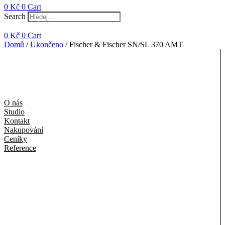
0
Kč
0
Cart
Search
0
Kč
0
Cart
Domů
/
Ukončeno
/ Fischer & Fischer SN/SL 370 AMT
O nás
Studio
Kontakt
Nakupování
Ceníky
Reference