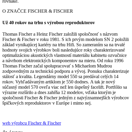
rovnaké.
O ZNAČCE FISCHER & FISCHER
Už 40 rokov na trhu s výrobou reproduktorov
Thomas Fischer a Heinz Fischer založili spoločnosť s názvom
Fischer & Fischer v roku 1981. S ich prvým modelom SN 2 položili
základ vynikajúcej kariéry na trhu Hifi. So zameraním sa na trvalé
hodnoty svojich výrobkov boli nasledujúce roky charakterizované
optimalizáciou akustických vlastností materiálu kabinetu ozvučnice
a návrhom elektronických komponentov na mieru. Od roku 1996
Thomas Fischer začal spolupracovať s Michaelom Mudrou
zodpovedným za technickú podporu a vývoj. Ponuku charakterizuje
stálosť a kvalita. Legendárny model 550 sa predával celých 14
rokov. Vyhľadávaným artiklom je 550 dodnes. A tak je nový
súčasný model 570 oveľa viac než len úspešný facelift. Portfólio sa
výrazne rozšírilo a dnes zahŕňa 12 modelov, vďaka ktorým je
spoločnosti Fischer & Fischer jedným z najvýznamnejších výrobcov
špičkových reproduktorov v Európe i mimo nej.
web výrobcu Fischer & Fischer