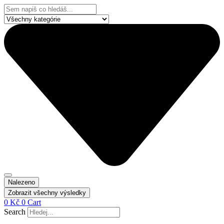
Přejít
Search
k
...
obsahu
Nalezeno
Zobrazit všechny výsledky
0
Kč
0
Cart
Search