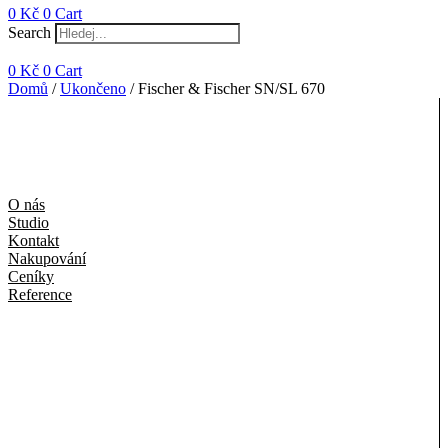
0
Kč
0
Cart
Search
0
Kč
0
Cart
Domů
/
Ukončeno
/ Fischer & Fischer SN/SL 670
O nás
Studio
Kontakt
Nakupování
Ceníky
Reference