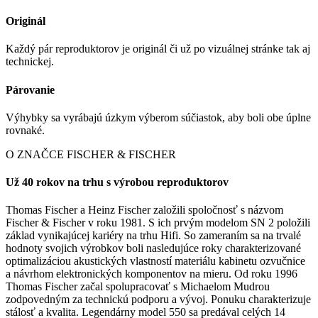
Originál
Každý pár reproduktorov je originál či už po vizuálnej stránke tak aj
technickej.
Párovanie
Výhybky sa vyrábajú úzkym výberom súčiastok, aby boli obe úplne
rovnaké.
O ZNAČCE FISCHER & FISCHER
Už 40 rokov na trhu s výrobou reproduktorov
Thomas Fischer a Heinz Fischer založili spoločnosť s názvom
Fischer & Fischer v roku 1981. S ich prvým modelom SN 2 položili
základ vynikajúcej kariéry na trhu Hifi. So zameraním sa na trvalé
hodnoty svojich výrobkov boli nasledujúce roky charakterizované
optimalizáciou akustických vlastností materiálu kabinetu ozvučnice
a návrhom elektronických komponentov na mieru. Od roku 1996
Thomas Fischer začal spolupracovať s Michaelom Mudrou
zodpovedným za technickú podporu a vývoj. Ponuku charakterizuje
stálosť a kvalita. Legendárny model 550 sa predával celých 14