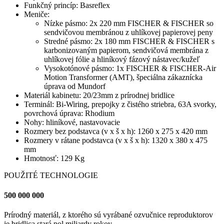
Funkčný princíp: Basreflex
Meniče:
Nízke pásmo: 2x 220 mm FISCHER & FISCHER so
sendvičovou membránou z uhlíkovej papierovej peny
Stredné pásmo: 2x 180 mm FISCHER & FISCHER s
karbonizovaným papierom, sendvičová membrána z
uhlíkovej fólie a hliníkový fázový nástavec/kužeľ
Vysokotónové pásmo: 1x FISCHER & FISCHER-Air
Motion Transformer (AMT), špeciálna zákaznícka
úprava od Mundorf
Materiál kabinetu: 20/23mm z prírodnej bridlice
Terminál: Bi-Wiring, prepojky z čistého striebra, 63A svorky,
povrchová úprava: Rhodium
Nohy: hliníkové, nastavovacie
Rozmery bez podstavca (v x š x h): 1260 x 275 x 420 mm
Rozmery v rátane podstavca (v x š x h): 1320 x 380 x 475
mm
Hmotnosť: 129 Kg
POUŽITÉ TECHNOLOGIE
500 000 000
Prírodný materiál, z ktorého sú vyrábané ozvučnice reproduktorov
je bridlica stará pol miliardy rokov.