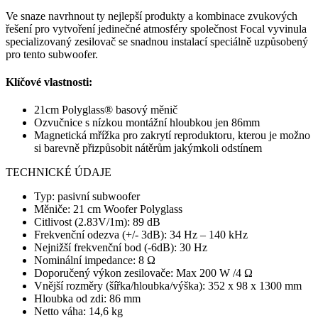
Ve snaze navrhnout ty nejlepší produkty a kombinace zvukových
řešení pro vytvoření jedinečné atmosféry společnost Focal vyvinula
specializovaný zesilovač se snadnou instalací speciálně uzpůsobený
pro tento subwoofer.
Klíčové vlastnosti:
21cm Polyglass® basový měnič
Ozvučnice s nízkou montážní hloubkou jen 86mm
Magnetická mřížka pro zakrytí reproduktoru, kterou je možno
si barevně přizpůsobit nátěrům jakýmkoli odstínem
TECHNICKÉ ÚDAJE
Typ: pasivní subwoofer
Měniče: 21 cm Woofer Polyglass
Citlivost (2.83V/1m): 89 dB
Frekvenční odezva (+/- 3dB): 34 Hz ​​– 140 kHz
Nejnižší frekvenční bod (-6dB): 30 Hz
Nominální impedance: 8 Ω
Doporučený výkon zesilovače: Max 200 W /4 Ω
Vnější rozměry (šířka/hloubka/výška): 352 x 98 x 1300 mm
Hloubka od zdi: 86 mm
Netto váha: 14,6 kg