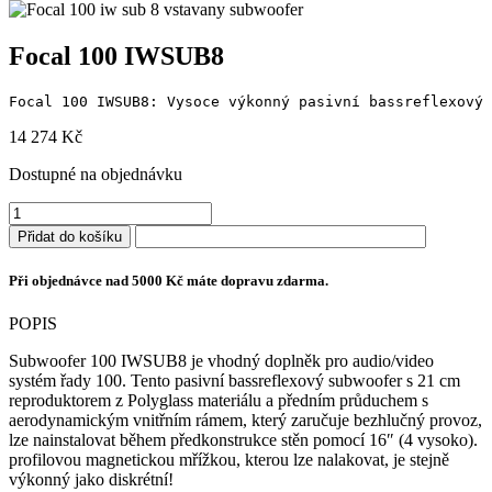
Focal 100 IWSUB8
Focal 100 IWSUB8: Vysoce výkonný pasivní bassreflexový 
14 274
Kč
Dostupné na objednávku
Focal
100
Přidat do košíku
IWSUB8
množství
Při objednávce nad 5000 Kč máte dopravu zdarma.
POPIS
Subwoofer 100 IWSUB8 je vhodný doplněk pro audio/video
systém řady 100. Tento pasivní bassreflexový subwoofer s 21 cm
reproduktorem z Polyglass materiálu a předním průduchem s
aerodynamickým vnitřním rámem, který zaručuje bezhlučný provoz,
lze nainstalovat během předkonstrukce stěn pomocí 16″ (4 vysoko).
profilovou magnetickou mřížkou, kterou lze nalakovat, je stejně
výkonný jako diskrétní!