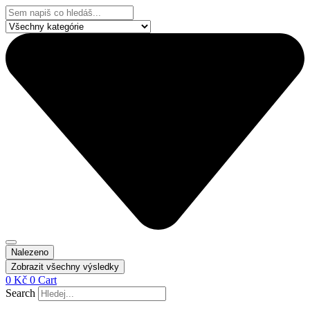
Přejít
Search
k
...
obsahu
Nalezeno
Zobrazit všechny výsledky
0
Kč
0
Cart
Search