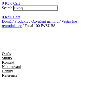
0
Kč
0
Cart
Search
0
Kč
0
Cart
Domů
/
Produkty
/
Ozvučení na míru
/
Vestavěné
reproduktory
/ Focal 100 IWSUB8
O nás
Studio
Kontakt
Nakupování
Ceníky
Reference