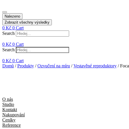
Nalezeno
Zobrazit všechny výsledky
0
Kč
0
Cart
Search
0
Kč
0
Cart
Search
0
Kč
0
Cart
Domů
/
Produkty
/
Ozvučení na míru
/
Vestavěné reproduktory
/ Foca
O nás
Studio
Kontakt
Nakupování
Ceníky
Reference