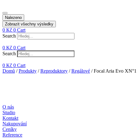
Nalezeno
Zobrazit všechny výsledky
0
Kč
0
Cart
Search
0
Kč
0
Cart
Search
0
Kč
0
Cart
Domů
/
Produkty
/
Reproduktory
/
Regálové
/ Focal Aria Evo XN°1
O nás
Studio
Kontakt
Nakupování
Ceníky
Reference