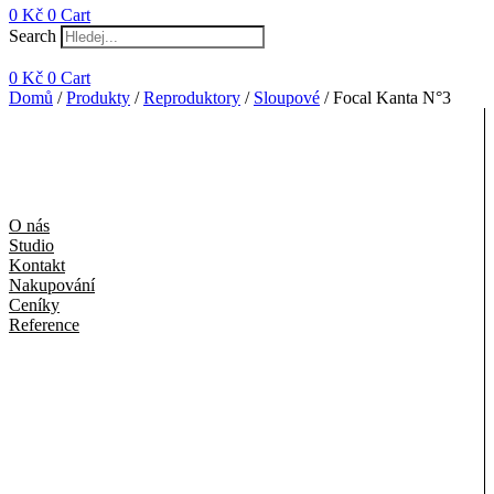
0
Kč
0
Cart
Search
0
Kč
0
Cart
Domů
/
Produkty
/
Reproduktory
/
Sloupové
/ Focal Kanta N°3
O nás
Studio
Kontakt
Nakupování
Ceníky
Reference