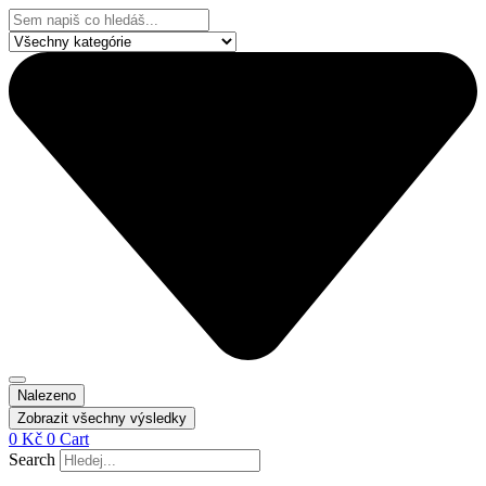
Přejít
Search
k
...
obsahu
Nalezeno
Zobrazit všechny výsledky
0
Kč
0
Cart
Search