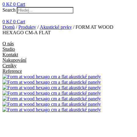
0
Kč
0
Cart
Search
0
Kč
0
Cart
Domů
/
Produkty
/
Akustické prvky
/ FORM AT WOOD
HEXAGO CM-A FLAT
O nás
Studio
Kontakt
Nakupování
Ceníky
Reference