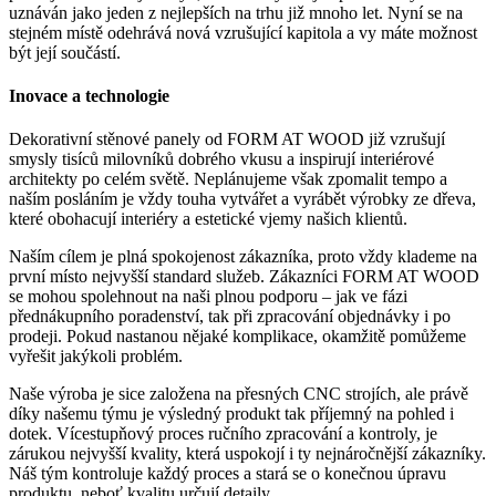
uznáván jako jeden z nejlepších na trhu již mnoho let. Nyní se na
stejném místě odehrává nová vzrušující kapitola a vy máte možnost
být její součástí.
Inovace a technologie
Dekorativní stěnové panely od FORM AT WOOD již vzrušují
smysly tisíců milovníků dobrého vkusu a inspirují interiérové ​​
architekty po celém světě. Neplánujeme však zpomalit tempo a
naším posláním je vždy touha vytvářet a vyrábět výrobky ze dřeva,
které obohacují interiéry a estetické vjemy našich klientů.
Naším cílem je plná spokojenost zákazníka, proto vždy klademe na
první místo nejvyšší standard služeb. Zákazníci FORM AT WOOD
se mohou spolehnout na naši plnou podporu – jak ve fázi
přednákupního poradenství, tak při zpracování objednávky i po
prodeji. Pokud nastanou nějaké komplikace, okamžitě pomůžeme
vyřešit jakýkoli problém.
Naše výroba je sice založena na přesných CNC strojích, ale právě
díky našemu týmu je výsledný produkt tak příjemný na pohled i
dotek. Vícestupňový proces ručního zpracování a kontroly, je
zárukou nejvyšší kvality, která uspokojí i ty nejnáročnější zákazníky.
Náš tým kontroluje každý proces a stará se o konečnou úpravu
produktu, neboť kvalitu určují detaily.