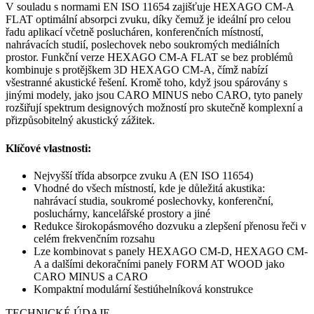
V souladu s normami EN ISO 11654 zajišťuje HEXAGO CM-A
FLAT optimální absorpci zvuku, díky čemuž je ideální pro celou
řadu aplikací včetně poslucháren, konferenčních místností,
nahrávacích studií, poslechovek nebo soukromých mediálních
prostor. Funkční verze HEXAGO CM-A FLAT se bez problémů
kombinuje s protějškem 3D HEXAGO CM-A, čímž nabízí
všestranné akustické řešení. Kromě toho, když jsou spárovány s
jinými modely, jako jsou CARO MINUS nebo CARO, tyto panely
rozšiřují spektrum designových možností pro skutečně komplexní a
přizpůsobitelný akustický zážitek.
Klíčové vlastnosti:
Nejvyšší třída absorpce zvuku A (EN ISO 11654)
Vhodné do všech místností, kde je důležitá akustika:
nahrávací studia, soukromé poslechovky, konferenční,
posluchárny, kancelářské prostory a jiné
Redukce širokopásmového dozvuku a zlepšení přenosu řeči v
celém frekvenčním rozsahu
Lze kombinovat s panely HEXAGO CM-D, HEXAGO CM-
A a dalšími dekoračními panely FORM AT WOOD jako
CARO MINUS a CARO
Kompaktní modulární šestiúhelníková konstrukce
TECHNICKÉ ÚDAJE