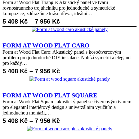
Form at Wood Flat Triangle: Akustický panel ve tvaru
rovnostranného trojúhelníku pro jednoduché a symetrické
kompozice, zdůrazňuje krásu dřeva, ideální…
Rozpětí
5 408
Kč
–
7 956
Kč
cen:
5
FORM AT WOOD FLAT CARO
408 Kč
Form at Wood Flat Caro: Akustický panel s kosočtvercovým
profilem pro jednoduché DIY instalace. Nabízí symetrii a eleganci
až
pro každý…
7
Rozpětí
5 408
Kč
–
7 956
Kč
956 Kč
cen:
5
FORM AT WOOD FLAT SQUARE
408 Kč
Form at Wook Flat Square: akustický panel se čtvercovým tvarem
pro elegantní interiérový design s univerzálním využitím a
až
jednoduchou montáží,…
7
Rozpětí
5 408
Kč
–
7 956
Kč
956 Kč
cen: