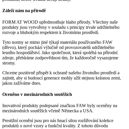
Záleží nám na přírodě
FORM AT WOOD upřednostňuje blaho přírody. Všechny naše
produkty jsou vytvořeny v souladu s principy trvale udržitelného
rozvoje a hlubokým respektem k životnímu prostředí.
Tyto normy se mimo jiné týkají materiálu používaného FAW
(dřevo), který pochází výlučně od provozovatelů udržitelného
lesního hospodářství. Jako společnost, která spoléhá na přírodní
zdroje, přebíráme zodpovědnost tím, že každoročně vysazujeme
stromy.
Chceme pozitivně přispět k ochraně našeho životního prostředí a
zajistit, aby si budoucí generace mohly užít stejnou krásnou zemi,
jakou zažíváme dnes.
Oceněno v mezinárodních soutěžích
Inovativní produkty podepsané značkou FAW byly oceněny na
mezinárodních soutěžích včetně Německa a USA.
Prestižní ocenění jsou pro nás hnací silou rozšiřování kolekce
produktů o nové vzory a funkční kvality. Z tohoto důvodu