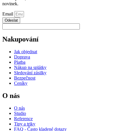
novinek.
Email
Odeslat
Nakupování
Jak objednat
Doprava
Platba
Nákup na splátky
Sledování zásilky
Bezpečnost
Ceníky
O nás
O nás
Studio
Reference
Tipy a triky
FAQ - Často kladené dotazy