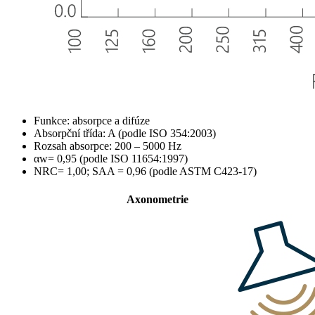
Funkce: absorpce a difúze
Absorpční třída: A (podle ISO 354:2003)
Rozsah absorpce: 200 – 5000 Hz
αw= 0,95 (podle ISO 11654:1997)
NRC= 1,00; SAA = 0,96 (podle ASTM C423-17)
Axonometrie