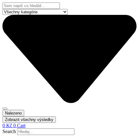
Přejít
Search
k
...
obsahu
Nalezeno
Zobrazit všechny výsledky
0
Kč
0
Cart
Search