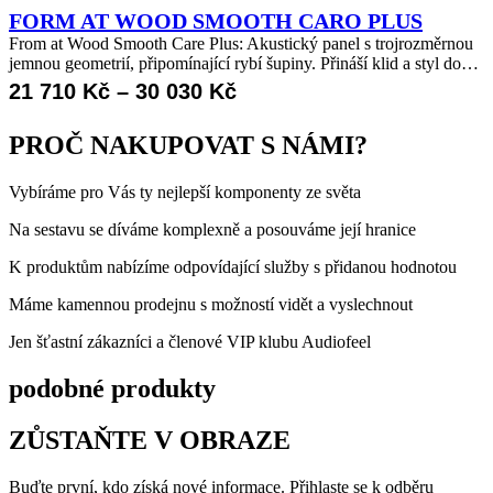
5
FORM AT WOOD SMOOTH CARO PLUS
408 Kč
From at Wood Smooth Care Plus: Akustický panel s trojrozměrnou
jemnou geometrií, připomínající rybí šupiny. Přináší klid a styl do…
až
Rozpětí
21 710
Kč
–
30 030
Kč
7
cen:
PROČ NAKUPOVAT S NÁMI?
956 Kč
21
Vybíráme pro Vás ty nejlepší komponenty ze světa
710 Kč
až
Na sestavu se díváme komplexně a posouváme její hranice
30
K produktům nabízíme odpovídající služby s přidanou hodnotou
030 Kč
Máme kamennou prodejnu s možností vidět a vyslechnout
Jen šťastní zákazníci a členové VIP klubu Audiofeel
podobné produkty
ZŮSTAŇTE V OBRAZE
Buďte první, kdo získá nové informace. Přihlaste se k odběru