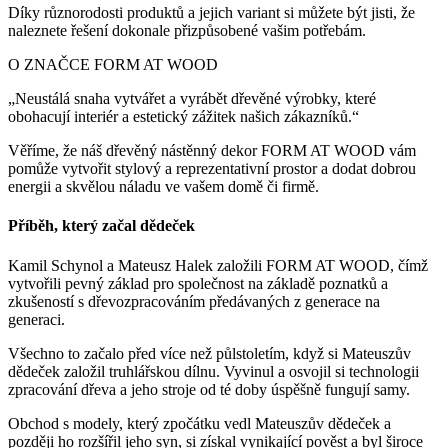
Díky různorodosti produktů a jejich variant si můžete být jisti, že
naleznete řešení dokonale přizpůsobené vašim potřebám.
O ZNAČCE FORM AT WOOD
„Neustálá snaha vytvářet a vyrábět dřevěné výrobky, které
obohacují interiér a estetický zážitek našich zákazníků.“
Věříme, že náš dřevěný nástěnný dekor FORM AT WOOD vám
pomůže vytvořit stylový a reprezentativní prostor a dodat dobrou
energii a skvělou náladu ve vašem domě či firmě.
Příběh, který začal dědeček
Kamil Schynol a Mateusz Halek založili FORM AT WOOD, čímž
vytvořili pevný základ pro společnost na základě poznatků a
zkušeností s dřevozpracováním předávaných z generace na
generaci.
Všechno to začalo před více než půlstoletím, když si Mateuszův
dědeček založil truhlářskou dílnu. Vyvinul a osvojil si technologii
zpracování dřeva a jeho stroje od té doby úspěšně fungují samy.
Obchod s modely, který zpočátku vedl Mateuszův dědeček a
později ho rozšířil jeho syn, si získal vynikající pověst a byl široce