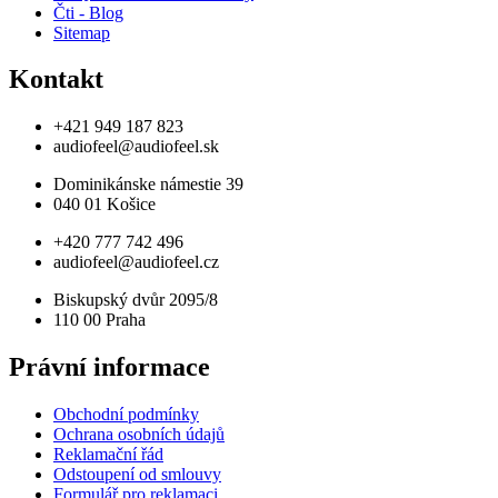
Čti - Blog
Sitemap
Kontakt
+421 949 187 823
audiofeel@audiofeel.sk
Dominikánske námestie 39
040 01 Košice
+420 777 742 496
audiofeel@audiofeel.cz
Biskupský dvůr 2095/8
110 00 Praha
Právní informace
Obchodní podmínky
Ochrana osobních údajů
Reklamační řád
Odstoupení od smlouvy
Formulář pro reklamaci