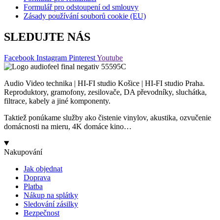
Formulář pro odstoupení od smlouvy
Zásady používání souborů cookie (EU)
SLEDUJTE NÁS
Facebook
Instagram
Pinterest
Youtube
Audio Video technika | HI-FI studio Košice | HI-FI studio Praha.
Reproduktory, gramofony, zesilovače, DA převodníky, sluchátka,
filtrace, kabely a jiné komponenty.
Taktiež ponúkame služby ako čistenie vinylov, akustika, ozvučenie
domácnosti na mieru, 4K domáce kino…
Nakupování
Jak objednat
Doprava
Platba
Nákup na splátky
Sledování zásilky
Bezpečnost