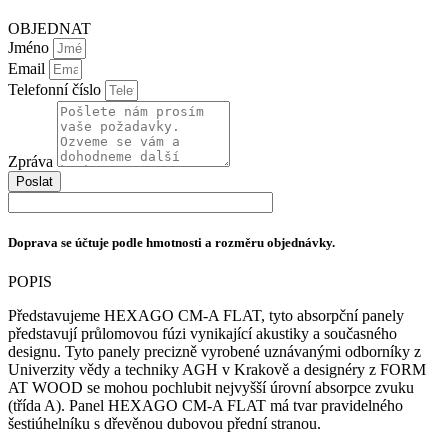
FLAT
OBJEDNAT
množství
Jméno
Email
Telefonní číslo
Zpráva
Poslat
Doprava se účtuje podle hmotnosti a rozměru objednávky.
POPIS
Představujeme HEXAGO CM-A FLAT, tyto absorpční panely
představují průlomovou fúzi vynikající akustiky a současného
designu. Tyto panely precizně vyrobené uznávanými odborníky z
Univerzity vědy a techniky AGH v Krakově a designéry z FORM
AT WOOD se mohou pochlubit nejvyšší úrovní absorpce zvuku
(třída A). Panel HEXAGO CM-A FLAT má tvar pravidelného
šestiúhelníku s dřevěnou dubovou přední stranou.