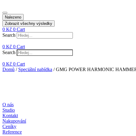
Nalezeno
Zobrazit všechny výsledky
0
Kč
0
Cart
Search
0
Kč
0
Cart
Search
0
Kč
0
Cart
Domů
/
Speciální nabídka
/ GMG POWER HARMONIC HAMMER Ex
O nás
Studio
Kontakt
Nakupování
Ceníky
Reference