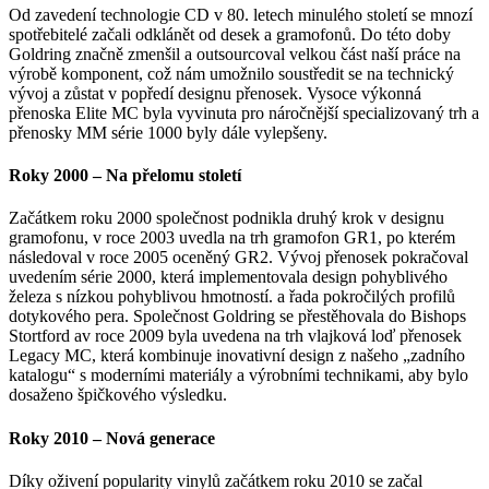
Od zavedení technologie CD v 80. letech minulého století se mnozí
spotřebitelé začali odklánět od desek a gramofonů. Do této doby
Goldring značně zmenšil a outsourcoval velkou část naší práce na
výrobě komponent, což nám umožnilo soustředit se na technický
vývoj a zůstat v popředí designu přenosek. Vysoce výkonná
přenoska Elite MC byla vyvinuta pro náročnější specializovaný trh a
přenosky MM série 1000 byly dále vylepšeny.
Roky 2000 – Na přelomu století
Začátkem roku 2000 společnost podnikla druhý krok v designu
gramofonu, v roce 2003 uvedla na trh gramofon GR1, po kterém
následoval v roce 2005 oceněný GR2. Vývoj přenosek pokračoval
uvedením série 2000, která implementovala design pohyblivého
železa s nízkou pohyblivou hmotností. a řada pokročilých profilů
dotykového pera. Společnost Goldring se přestěhovala do Bishops
Stortford av roce 2009 byla uvedena na trh vlajková loď přenosek
Legacy MC, která kombinuje inovativní design z našeho „zadního
katalogu“ s moderními materiály a výrobními technikami, aby bylo
dosaženo špičkového výsledku.
Roky 2010 – Nová generace
Díky oživení popularity vinylů začátkem roku 2010 se začal