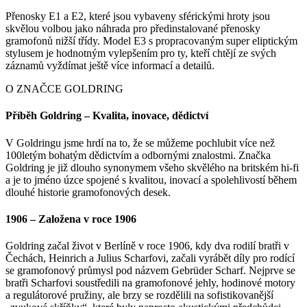
Přenosky E1 a E2, které jsou vybaveny sférickými hroty jsou
skvělou volbou jako náhrada pro předinstalované přenosky
gramofonů nižší třídy. Model E3 s propracovaným super eliptickým
stylusem je hodnotným vylepšením pro ty, kteří chtějí ze svých
záznamů vyždímat ještě více informací a detailů.
O ZNAČCE GOLDRING
Příběh Goldring – Kvalita, inovace, dědictví
V Goldringu jsme hrdí na to, že se můžeme pochlubit více než
100letým bohatým dědictvím a odbornými znalostmi. Značka
Goldring je již dlouho synonymem všeho skvělého na britském hi-fi
a je to jméno úzce spojené s kvalitou, inovací a spolehlivostí během
dlouhé historie gramofonových desek.
1906 – Založena v roce 1906
Goldring začal život v Berlíně v roce 1906, kdy dva rodilí bratři v
Čechách, Heinrich a Julius Scharfovi, začali vyrábět díly pro rodící
se gramofonový průmysl pod názvem Gebrüder Scharf. Nejprve se
bratři Scharfovi soustředili na gramofonové jehly, hodinové motory
a regulátorové pružiny, ale brzy se rozdělili na sofistikovanější