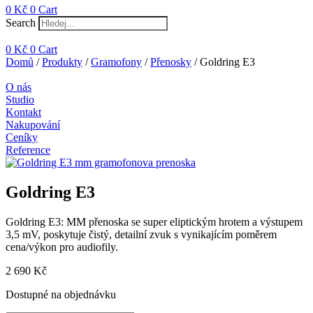
0
Kč
0
Cart
Search
0
Kč
0
Cart
Domů
/
Produkty
/
Gramofony
/
Přenosky
/ Goldring E3
O nás
Studio
Kontakt
Nakupování
Ceníky
Reference
Goldring E3
Goldring E3: MM přenoska se super eliptickým hrotem a výstupem
3,5 mV, poskytuje čistý, detailní zvuk s vynikajícím poměrem
cena/výkon pro audiofily.
2 690
Kč
Dostupné na objednávku