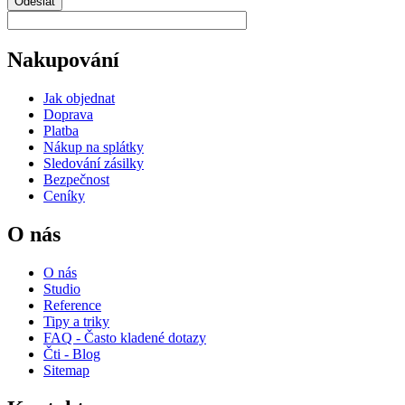
Odeslat
Nakupování
Jak objednat
Doprava
Platba
Nákup na splátky
Sledování zásilky
Bezpečnost
Ceníky
O nás
O nás
Studio
Reference
Tipy a triky
FAQ - Často kladené dotazy
Čti - Blog
Sitemap