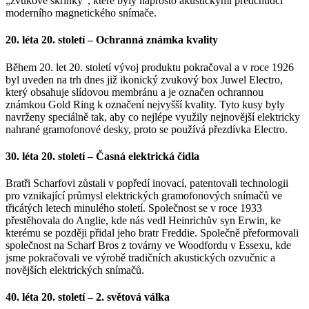
„zvukové skříňky“, které byly naprosto akustickými předchůdci
moderního magnetického snímače.
20. léta 20. století – Ochranná známka kvality
Během 20. let 20. století vývoj produktu pokračoval a v roce 1926
byl uveden na trh dnes již ikonický zvukový box Juwel Electro,
který obsahuje slídovou membránu a je označen ochrannou
známkou Gold Ring k označení nejvyšší kvality. Tyto kusy byly
navrženy speciálně tak, aby co nejlépe využily nejnovější elektricky
nahrané gramofonové desky, proto se používá přezdívka Electro.
30. léta 20. století – Časná elektrická čidla
Bratři Scharfovi zůstali v popředí inovací, patentovali technologii
pro vznikající průmysl elektrických gramofonových snímačů ve
třicátých letech minulého století. Společnost se v roce 1933
přestěhovala do Anglie, kde nás vedl Heinrichův syn Erwin, ke
kterému se později přidal jeho bratr Freddie. Společně přeformovali
společnost na Scharf Bros z továrny ve Woodfordu v Essexu, kde
jsme pokračovali ve výrobě tradičních akustických ozvučnic a
novějších elektrických snímačů.
40. léta 20. století – 2. světová válka