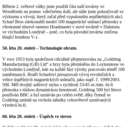
Během 2. světové války jsme použili část naší továrny ve
Woodfordu na pomoc válečnému úsilí, ale stále jsme pokračovali ve
výzkumu a vývoji, který začal před vypuknutím nepřátelských akcí.
Scharf Bros zdokonalili model 100 magnetické snímací přenosky a
všestranné tónové rameno Headmaster v nové továrně v Dalstonu
ve východním Londýně – poté, co byla původní továrna zničena
létající bombou V-1.
50. léta 20. století – Technologie obratu
V roce 1953 byla společnost oficiálně přejmenována na „Goldring
Manufacturing (GB) Ltd“ a brzy byla přemístěna do Leytonstone ve
východním Londýně, kde na každé fázi výroby pracovalo téměř 100
zaměstnanců. Bratři Scharfovi prosazovali vývoj revolučních a
velice úspěšných magnetických snímačů, jako např. č. 1999/2003.
500. Měl dvojitý safírový stylus s rychlostí 33/45 ot./min. hi-fi
přenoska s nízkou dynamickou hmotností. Goldring 500 byl široce
používán BBC a byl uznáván po celém světě, díky čemuž se
Goldring umístil na vrcholu tabulky celosvětově uznávaných
výrobců hi-fi.
60. léta 20. století – Úspěch ve stereo