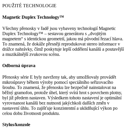
POUŽITÉ TECHNOLOGIE
Magnetic Duplex Technology™
Všechny přenosky v řadě jsou vybaveny technologií Magnetic
Duplex Technology™ – sestavou generátoru s „dvojitým
magnetem“ s identickou geometrií, jakou má původní řezací hlava.
To znamená, že dokáže přesněji reprodukovat stereo informace v
drážce nahrávky, čímž poskytuje lepší oddělení kanálů a poutavější
a muzikálnější zvukovou scénu.
Odborná úprava
Přenosky série E byly navrženy tak, aby umožňovaly provádět
mikroúpravy během výroby pomocí speciálního seřizovacího
šroubu. To znamená, že přenosku lze bezpečně nainstalovat na
běžný gramofon, protože úhel, který svírá hrot s povrchem plotny,
byl již předem nastaven. Výsledkem tohoto nastavení je optimální
vyrovnanost kanálů bez nutnosti jakýchkoli dalších změn v
nastavení úhlu. To zajišťuje konzistentní a uklidňující výkon po
celou dobu životnosti produktu.
Stylus/konzole