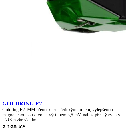
GOLDRING E2
Goldring E2: MM přenoska se sférickým hrotem, vylepšenou
magnetickou soustavou a výstupem 3,5 mV, nabízí přesný zvuk s
nízkým zkreslením...
2 190
Kč