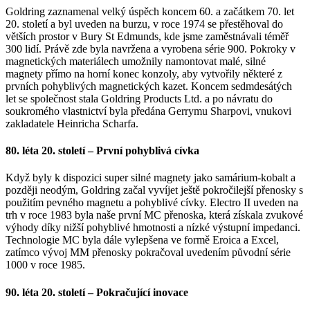
Goldring zaznamenal velký úspěch koncem 60. a začátkem 70. let
20. století a byl uveden na burzu, v roce 1974 se přestěhoval do
větších prostor v Bury St Edmunds, kde jsme zaměstnávali téměř
300 lidí. Právě zde byla navržena a vyrobena série 900. Pokroky v
magnetických materiálech umožnily namontovat malé, silné
magnety přímo na horní konec konzoly, aby vytvořily některé z
prvních pohyblivých magnetických kazet. Koncem sedmdesátých
let se společnost stala Goldring Products Ltd. a po návratu do
soukromého vlastnictví byla předána Gerrymu Sharpovi, vnukovi
zakladatele Heinricha Scharfa.
80. léta 20. století – První pohyblivá cívka
Když byly k dispozici super silné magnety jako samárium-kobalt a
později neodým, Goldring začal vyvíjet ještě pokročilejší přenosky s
použitím pevného magnetu a pohyblivé cívky. Electro II uveden na
trh v roce 1983 byla naše první MC přenoska, která získala zvukové
výhody díky nižší pohyblivé hmotnosti a nízké výstupní impedanci.
Technologie MC byla dále vylepšena ve formě Eroica a Excel,
zatímco vývoj MM přenosky pokračoval uvedením původní série
1000 v roce 1985.
90. léta 20. století – Pokračující inovace