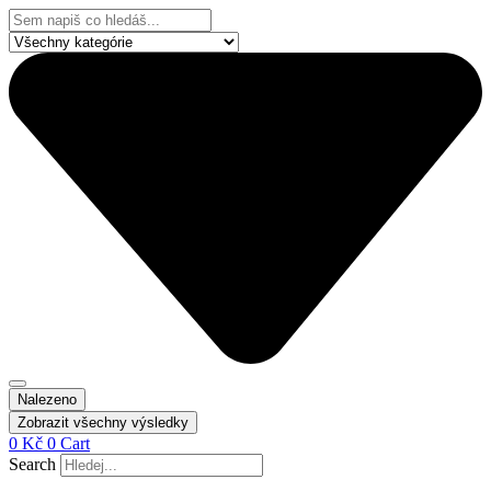
Přejít
Search
k
...
obsahu
Nalezeno
Zobrazit všechny výsledky
0
Kč
0
Cart
Search