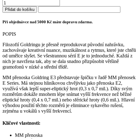
Goldring
E3
Přidat do košíku
množství
Při objednávce nad 5000 Kč máte dopravu zdarma.
POPIS
Filozofií Goldringu je přesně reprodukovat původní nahrávku,
zachovávaje kreativní nuance, muzikálnost a rytmus, které jste chtěli
od umělce slyšet. Se všestrannou sérií E je to jednoduché. Každá z
nich je navržena tak, aby se dala snadno přizpůsobit většině
gramofonů v nízké a střední třídě.
MM přenoska Goldring E3 představuje špičku v řadě MM přenosek
E Series. Má stejnou hliníkovou chvějivku jako přenoska E2,
využívá však lepší super-eliptický hrot (0,3 x 0,7 mil.). Díky svým
rozměrům dokáže mnohem lépe snímat vyšší frekvence než běžné
eliptické hroty (0,4 x 0,7 mil.) nebo sférické hroty (0,6 mil.). Hlavní
výhodou použití těchto rozměrů je eliminace sykavého rušení,
zejména u vokálů s vyšší frekvencí.
Klíčové vlastnosti:
MM přenoska