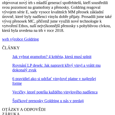
objevovat nový trh s mladší generací spotřebitelů, kteří soustředili
svou pozornost na gramofony a přenosky. Goldring reagoval
vývojem série E, sady vysoce kvalitních MM přeosek základní
úrovně, které byly nadšenci vinylu dobře přijaty. Prosadili jsme také
vývoj přenosek MC, přičemž jsme využili nové technologie k
vytvoření Ethos, naší nejvýkonnější přenosky s pohyblivou cívkou,
která byla uvedena na trh v roce 2018.
web výrobce Goldring
ČLÁNKY
Jak vybrat gramofon? 4 kritéria, která musí splnit
Rovnání LP desek: Jak napravit křivý vinyl a vrátit mu
dokonalý zvuk
6 pravidiel ako si udržať vinylové platne v najlepšej
forme
Vecičky, ktoré potešia každého vinylového nadšenca
Špičkové prenosky Goldring u nás v predaji
OTÁZKY A ODPOVĚDI
ZÁRUKA