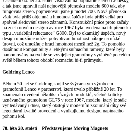
Začátkem 60. let 20. století získávali na popularitě stereo LP desky,
a tak jsme upravili naši nejnovější přenosku modelu 600 tak, aby
fungovala stereo, pojmenovali jsme ji model 700. Nová přenoska
však byla příliš objemná a hmotnost špičky byla příliš velká pro
správné sledování stereo záznamů. Konstrukční práce proto začaly
na zcela novém designu av roce 1967 byla uvedena na trh přenoska
typu „variabilní reluctance“ G800. Byl to okamžitý úspěch, nový
design umožňuje udržet pohyblivou hmotnost náboje na nízké
úrovni, což umožňuje hrací hmotnost menší než 2g. To pomohlo
dosáhnout kompatibility s lehkými snímacími rameny, které byly
namontovány na rychle se vyvíjející gramofony vyráběné po celém
světě během tohoto období rozmachu hi-fi průmyslu.
Goldring Lenco
Během 50. let se Goldring spojil se švýcarským výrobcem
gramofonů Lenco v partnerství, které trvalo přibližně 20 let. To
znamenalo uvedení několika různých produktů, včetně kriticky
uznávaného gramofonu GL75 v roce 1967, modelu, který je stále
vyhledávaný i dnes, který obstojí v moderním zkoumání díky své
legendární kvalitě provedení a vynikajícímu designu napínacího
pohonu kol.
70. léta 20. století – Představujeme Moving Magnets