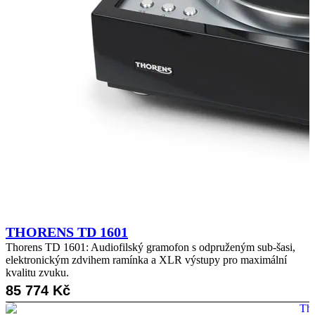
THORENS TD 1601
Thorens TD 1601: Audiofilský gramofon s odpruženým sub-šasi,
elektronickým zdvihem ramínka a XLR výstupy pro maximální
kvalitu zvuku.
85 774
Kč