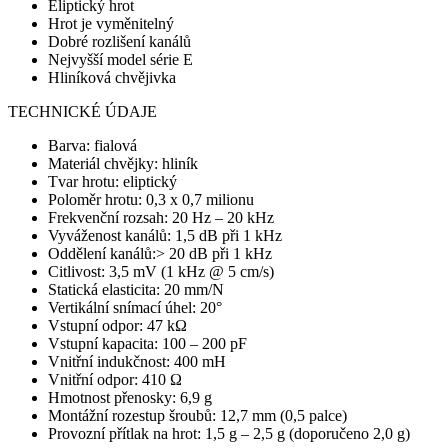
Eliptický hrot
Hrot je vyměnitelný
Dobré rozlišení kanálů
Nejvyšší model série E
Hliníková chvějivka
TECHNICKÉ ÚDAJE
Barva: fialová
Materiál chvějky: hliník
Tvar hrotu: eliptický
Poloměr hrotu: 0,3 x 0,7 milionu
Frekvenční rozsah: 20 Hz – 20 kHz
Vyváženost kanálů: 1,5 dB při 1 kHz
Oddělení kanálů:> 20 dB při 1 kHz
Citlivost: 3,5 mV (1 kHz @ 5 cm/s)
Statická elasticita: 20 mm/N
Vertikální snímací úhel: 20°
Vstupní odpor: 47 kΩ
Vstupní kapacita: 100 – 200 pF
Vnitřní indukčnost: 400 mH
Vnitřní odpor: 410 Ω
Hmotnost přenosky: 6,9 g
Montážní rozestup šroubů: 12,7 mm (0,5 palce)
Provozní přítlak na hrot: 1,5 g – 2,5 g (doporučeno 2,0 g)