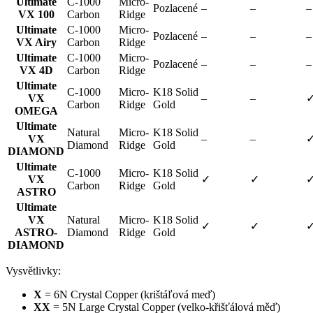
Ultimate
C-1000
Micro-
Pozlacené
–
–
–
VX 100
Carbon
Ridge
Ultimate
C-1000
Micro-
Pozlacené
–
–
–
VX Airy
Carbon
Ridge
Ultimate
C-1000
Micro-
Pozlacené
–
–
–
VX 4D
Carbon
Ridge
Ultimate
C-1000
Micro-
K18 Solid
VX
–
–
Carbon
Ridge
Gold
OMEGA
Ultimate
Natural
Micro-
K18 Solid
VX
–
–
Diamond
Ridge
Gold
DIAMOND
Ultimate
C-1000
Micro-
K18 Solid
VX
✓
✓
Carbon
Ridge
Gold
ASTRO
Ultimate
VX
Natural
Micro-
K18 Solid
✓
✓
ASTRO-
Diamond
Ridge
Gold
DIAMOND
Vysvětlivky:
X
= 6N Crystal Copper (krištáľová meď)
XX
= 5N Large Crystal Copper (velko-křišťálová měď)