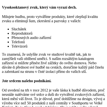
Vysokooktanový zvuk, který vám vyrazí dech.
Milujete hudbu, proto vytváříme produkty, které zlepšují kvalitu
zvuku a eliminují šum, zkreslení a pazvuky z vašich:
Sluchátek
Reproduktorů
Přenosných audio zařízení
Telefonů
Televizorů
To znamená, že uslyšíte zvuk ve studiové kvalitě tak, jak to
zamýšleli vaši oblíbení umělci. S naším rozsáhlým katalogem
zařízení si můžete přinést živé zážitky do svého domova. Nebo
dáváte-li přednost své hudbě na cestách, doručíme každý pád činelu
a zabrnkaní na strunu v čisté izolaci přímo do vašich uší.
Jste srdcem našeho podnikání.
Od uvedení na trh v roce 2012 je vaše láska k hudbě důvodem, proč
neustále naléváme své srdce a duši do vytváření zvukových zařízení,
která mění váš život. To je důvod, proč dohlížíme na design, vývoj a
výrobu více než 50 produktů z naší centrály v Southportu ve Velké