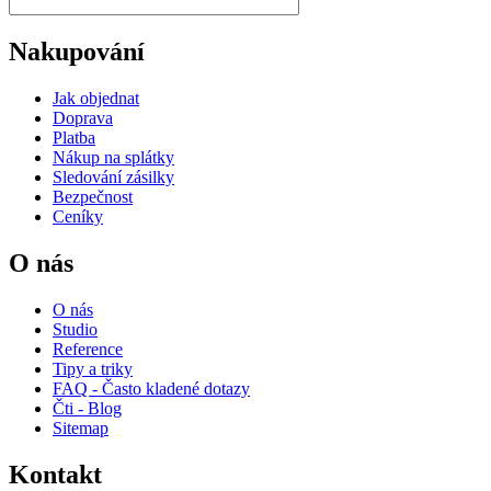
Nakupování
Jak objednat
Doprava
Platba
Nákup na splátky
Sledování zásilky
Bezpečnost
Ceníky
O nás
O nás
Studio
Reference
Tipy a triky
FAQ - Často kladené dotazy
Čti - Blog
Sitemap
Kontakt