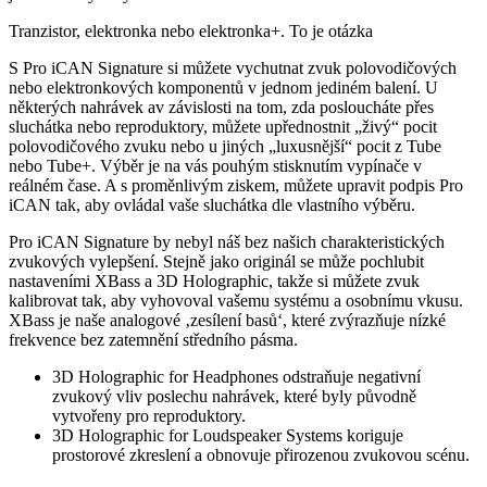
Tranzistor, elektronka nebo elektronka+. To je otázka
S Pro iCAN Signature si můžete vychutnat zvuk polovodičových
nebo elektronkových komponentů v jednom jediném balení. U
některých nahrávek av závislosti na tom, zda posloucháte přes
sluchátka nebo reproduktory, můžete upřednostnit „živý“ pocit
polovodičového zvuku nebo u jiných „luxusnější“ pocit z Tube
nebo Tube+. Výběr je na vás pouhým stisknutím vypínače v
reálném čase. A s proměnlivým ziskem, můžete upravit podpis Pro
iCAN tak, aby ovládal vaše sluchátka dle vlastního výběru.
Pro iCAN Signature by nebyl náš bez našich charakteristických
zvukových vylepšení. Stejně jako originál se může pochlubit
nastaveními XBass a 3D Holographic, takže si můžete zvuk
kalibrovat tak, aby vyhovoval vašemu systému a osobnímu vkusu.
XBass je naše analogové ‚zesílení basů‘, které zvýrazňuje nízké
frekvence bez zatemnění středního pásma.
3D Holographic for Headphones odstraňuje negativní
zvukový vliv poslechu nahrávek, které byly původně
vytvořeny pro reproduktory.
3D Holographic for Loudspeaker Systems koriguje
prostorové zkreslení a obnovuje přirozenou zvukovou scénu.