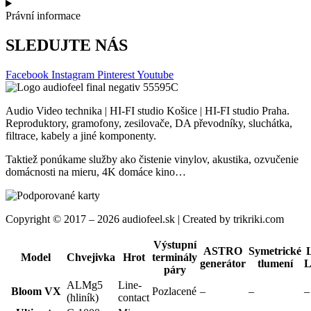
Právní informace
SLEDUJTE NÁS
Facebook
Instagram
Pinterest
Youtube
Audio Video technika | HI-FI studio Košice | HI-FI studio Praha.
Reproduktory, gramofony, zesilovače, DA převodníky, sluchátka,
filtrace, kabely a jiné komponenty.
Taktiež ponúkame služby ako čistenie vinylov, akustika, ozvučenie
domácnosti na mieru, 4K domáce kino…
Copyright © 2017 – 2026 audiofeel.sk | Created by trikriki.com
Výstupní
ASTRO
Symetrické
Model
Chvejivka
Hrot
terminály
generátor
tlumení
L
páry
ALMg5
Line-
Bloom VX
Pozlacené
–
–
–
(hliník)
contact