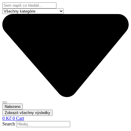
Přejít
Search
k
...
obsahu
Nalezeno
Zobrazit všechny výsledky
0
Kč
0
Cart
Search