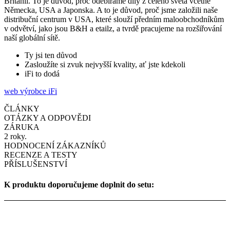
Británii. To je důvod, proč odebíráme díly z celého světa včetně
Německa, USA a Japonska. A to je důvod, proč jsme založili naše
distribuční centrum v USA, které slouží předním maloobchodníkům
v odvětví, jako jsou B&H a etailz, a tvrdě pracujeme na rozšiřování
naší globální sítě.
Ty jsi ten důvod
Zasloužíte si zvuk nejvyšší kvality, ať jste kdekoli
iFi to dodá
web výrobce iFi
ČLÁNKY
OTÁZKY A ODPOVĚDI
ZÁRUKA
2 roky.
HODNOCENÍ ZÁKAZNÍKŮ
RECENZE A TESTY
PŘÍSLUŠENSTVÍ
K produktu doporučujeme doplnit do setu: