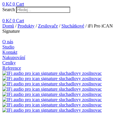
0
Kč
0
Cart
Search
0
Kč
0
Cart
Domů
/
Produkty
/
Zesilovače
/
Sluchátkové
/ iFi Pro iCAN
Signature
O nás
Studio
Kontakt
Nakupování
Ceníky
Reference