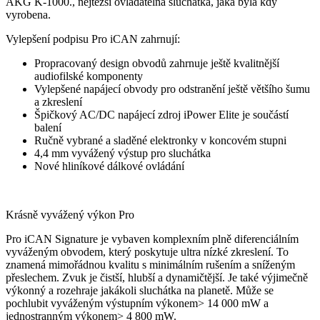
AKG K-1000., nejtěžší ovladatelná sluchátka, jaká byla kdy
vyrobena.
Vylepšení podpisu Pro iCAN zahrnují:
Propracovaný design obvodů zahrnuje ještě kvalitnější
audiofilské komponenty
Vylepšené napájecí obvody pro odstranění ještě většího šumu
a zkreslení
Špičkový AC/DC napájecí zdroj iPower Elite je součástí
balení
Ručně vybrané a sladěné elektronky v koncovém stupni
4,4 mm vyvážený výstup pro sluchátka
Nové hliníkové dálkové ovládání
Krásně vyvážený výkon Pro
Pro iCAN Signature je vybaven komplexním plně diferenciálním
vyváženým obvodem, který poskytuje ultra nízké zkreslení. To
znamená mimořádnou kvalitu s minimálním rušením a sníženým
přeslechem. Zvuk je čistší, hlubší a dynamičtější. Je také výjimečně
výkonný a rozehraje jakákoli sluchátka na planetě. Může se
pochlubit vyváženým výstupním výkonem> 14 000 mW a
jednostranným výkonem> 4 800 mW.