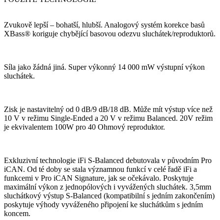
Zvukově lepší – bohatší, hlubší. Analogový systém korekce basů
XBass® koriguje chybějící basovou odezvu sluchátek/reproduktorů.
Síla jako žádná jiná. Super výkonný 14 000 mW výstupní výkon
sluchátek.
Zisk je nastavitelný od 0 dB/9 dB/18 dB. Může mít výstup více než
10 V v režimu Single-Ended a 20 V v režimu Balanced. 20V režim
je ekvivalentem 100W pro 40 Ohmový reproduktor.
Exkluzivní technologie iFi S-Balanced debutovala v původním Pro
iCAN. Od té doby se stala významnou funkcí v celé řadě iFi a
funkcemi v Pro iCAN Signature, jak se očekávalo. Poskytuje
maximální výkon z jednopólových i vyvážených sluchátek. 3,5mm
sluchátkový výstup S-Balanced (kompatibilní s jedním zakončením)
poskytuje výhody vyváženého připojení ke sluchátkům s jedním
koncem.