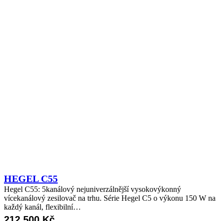
HEGEL C55
Hegel C55: 5kanálový nejuniverzálnější vysokovýkonný
vícekanálový zesilovač na trhu. Série Hegel C5 o výkonu 150 W na
každý kanál, flexibilní…
212 500
Kč