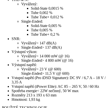
Vyvážený:
Solid-State 0,0015 %
Tube 0,002 %
Tube Tube+ 0,012 %
Single-Ended:
Solid-State 0,005 %
Tube 0,005 %
Tube Tube+ 0,2 %
SNR:
Vyvážený> 147 dB(A)
Single-Ended> 137 dB(A)
Výstupní výkon:
Vyvážený> 14 000 mW (@ 16)
Single-Ended> 4 800 mW (@ 16)
Výstupní napětí:
Vyvážený> 23 V (@ 600)
Single-Ended> 11,5 V (@ 600)
Vstupní napětí (Pro iDSD Signature): DC 9V / 6,7 A – 18 V /
3,35 A
Vstupní napětí (iPower Elite): AC 85 – 265 V, 50 / 60 Hz
Spotřeba energie< 22W nečinný, 50 W max
Rozměry 213 x 193 x 63 mm
Hmotnost: 1,93 kg
POUŽITÉ TECHNOLOGIE