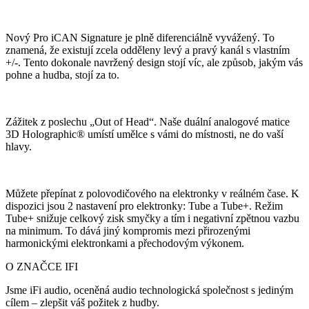
Nový Pro iCAN Signature je plně diferenciálně vyvážený. To
znamená, že existují zcela odděleny levý a pravý kanál s vlastním
+/-. Tento dokonale navržený design stojí víc, ale způsob, jakým vás
pohne a hudba, stojí za to.
Zážitek z poslechu „Out of Head“. Naše duální analogové matice
3D Holographic® umístí umělce s vámi do místnosti, ne do vaší
hlavy.
Můžete přepínat z polovodičového na elektronky v reálném čase. K
dispozici jsou 2 nastavení pro elektronky: Tube a Tube+. Režim
Tube+ snižuje celkový zisk smyčky a tím i negativní zpětnou vazbu
na minimum. To dává jiný kompromis mezi přirozenými
harmonickými elektronkami a přechodovým výkonem.
O ZNAČCE IFI
Jsme iFi audio, oceněná audio technologická společnost s jediným
cílem – zlepšit váš požitek z hudby.