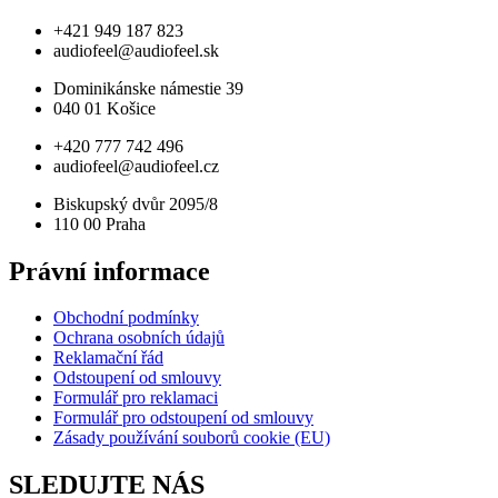
+421 949 187 823
audiofeel@audiofeel.sk
Dominikánske námestie 39
040 01 Košice
+420 777 742 496
audiofeel@audiofeel.cz
Biskupský dvůr 2095/8
110 00 Praha
Právní informace
Obchodní podmínky
Ochrana osobních údajů
Reklamační řád
Odstoupení od smlouvy
Formulář pro reklamaci
Formulář pro odstoupení od smlouvy
Zásady používání souborů cookie (EU)
SLEDUJTE NÁS