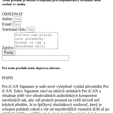
Tento produkt je možné si objednat přes objednávkový formulář nebo
množství
osobně ve studiu.
OBJEDNAT
Jméno
Email
Telefonní číslo
Zpráva
Poslat
Pro tento produkt máte dopravu zdarma.
POPIS
Pro iCAN Signature je naše nové vylepšené vydání původního Pro
iCAN. Edice Signature staví na silných stránkách Pro iCAN a
obsahuje ještě více ultrakvalitních audiofilských komponent
navržených tak, aby váš poslech posunul na vyšší úroveň než
kdykoli předtím. Je to špičkový sluchátkový zesilovač, který je
schopen pohánět cokoli a vše od nejcitlivějších vlastních iEM až po