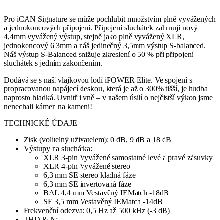
Pro iCAN Signature se může pochlubit množstvím plně vyvážených
a jednokoncových připojení. Připojení sluchátek zahrnují nový
4,4mm vyvážený výstup, stejně jako plně vyvážený XLR,
jednokoncový 6,3mm a náš jedinečný 3,5mm výstup S-balanced.
Náš výstup S-Balanced snižuje zkreslení o 50 % při připojení
sluchátek s jedním zakončením.
Dodává se s naší vlajkovou lodí iPOWER Elite. Ve spojení s
propracovanou napájecí deskou, která je až o 300% tišší, je hudba
naprosto hladká. Uvnitř i vně – v našem úsilí o nejčistší výkon jsme
nenechali kámen na kameni!
TECHNICKÉ ÚDAJE
Zisk (volitelný uživatelem): 0 dB, 9 dB a 18 dB
Výstupy na sluchátka:
XLR 3-pin Vyvážené samostatné levé a pravé zásuvky
XLR 4-pin Vyvážené stereo
6,3 mm SE stereo kladná fáze
6,3 mm SE invertovaná fáze
BAL 4,4 mm Vestavěný IEMatch -18dB
SE 3,5 mm Vestavěný IEMatch -14dB
Frekvenční odezva: 0,5 Hz až 500 kHz (-3 dB)
THD & N: