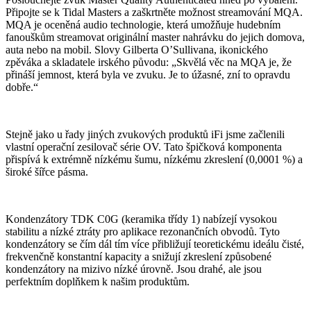
Připojte se k Tidal Masters a zaškrtněte možnost streamování MQA.
MQA je oceněná audio technologie, která umožňuje hudebním
fanouškům streamovat originální master nahrávku do jejich domova,
auta nebo na mobil. Slovy Gilberta O’Sullivana, ikonického
zpěváka a skladatele irského původu: „Skvělá věc na MQA je, že
přináší jemnost, která byla ve zvuku. Je to úžasné, zní to opravdu
dobře.“
Stejně jako u řady jiných zvukových produktů iFi jsme začlenili
vlastní operační zesilovač série OV. Tato špičková komponenta
přispívá k extrémně nízkému šumu, nízkému zkreslení (0,0001 %) a
široké šířce pásma.
Kondenzátory TDK C0G (keramika třídy 1) nabízejí vysokou
stabilitu a nízké ztráty pro aplikace rezonančních obvodů. Tyto
kondenzátory se čím dál tím více přibližují teoretickému ideálu čisté,
frekvenčně konstantní kapacity a snižují zkreslení způsobené
kondenzátory na mizivo nízké úrovně. Jsou drahé, ale jsou
perfektním doplňkem k našim produktům.