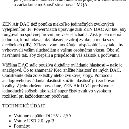
a začiarknite možnosť streamovať MQA.
ZEN Air DAC tiež ponúka niekoľko jedinečných zvukových
vylepšení od iFi. PowerMatch upravuje zisk ZEN DAC Air tak, aby
fungoval na správnej úrovni pre vaše slúchadlá. Zisk je len merná
jednotka, ktorá udáva, aký hlasný je zdroj zvuku, a meria sa v
decibeloch (dB). XBass+ vám umožňuje prispôsobiť basy tak, aby
vyhovovali vašim slúchadlám a vášmu osobnému vkusu. Obe sú
navrhnuté tak, aby zlepšili a prispôsobili váš zážitok z počúvania.
Väčšina DAC stále používa digitálne ovládanie hlasitosti – naše je
analógové. Čo to znamená? Keď znížite hlasitosť na iných DAC,
Oodstránite dáta zo skladby alebo zvukovej stopy. Pomocou
analógového ovládania hlasitosti znížite hlasitosť pri zachovaní
kvality. Zjednodušene povedané, ZEN Air DAC predstavuje
jednoduchý spôsob, ako zažiť super čistý zvuk vo vysokom
rozlíšení pri každodennom počúvaní.
TECHNICKÉ ÚDAJE
Vstupné napätie: DC 5V / 2,5A
Vstup: USB 2.0 typ B
Formáty: