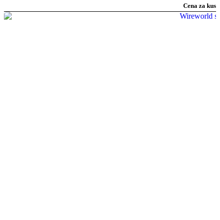
Cena za kus
cen:
2
314 Kč
až
6
214 Kč