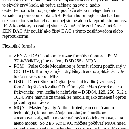
to skvelý prvý krok, ak práve začínate na svojej audio
ceste. Jednoducho ho pripojte k počítaču alebo inteligentnému
zariadeniu pomocou kábla USB. Potom ho pripojte k slúchadlám
cez konektor slúchadiel na prednej strane alebo k reproduktorom cez
RCA konektory na zadnej strane. Ak už máte zosilňovač, môžete
ZEN DAC Air použiť ako čistý DAC s týmto zosilňovačom alebo
reproduktormi.
Flexibilné formáty
ZEN Air DAC podporuje rôzne formáty súborov – PCM
32bit/384kHz, plne natívny DSD256 a MQA
PCM – Pulse Code Modulation je formát súboru používaný v
CD, DVD, Blu-ray a iných digitálnych audio aplikáciách. Je
to ďalší krok oproti MP3
DSD – Direct Stream Digital je veľmi kvalitný zvukový
formát, lepší ako kvalita CD. Čím vyššie číslo (vzorkovacia
frekvencia), tým lepšia je nahrávka – DSD64, 128, 256, 512 a
1024. Plne natívne znamená, že nebola nijako zmenená oproti
pôvodnej nahrávke
MQA – Master Quality Authenticated je ocenená audio
technológia, ktorá umožňuje hudobným fanúšikom
streamovať originálnu master nahrávku do ich domova, auta
alebo mobilu. So ZEN Air DAC môžete počúvať MQA hneď
po vybalení z krabice. Jednoducho sa pripojte k Tidal Masters