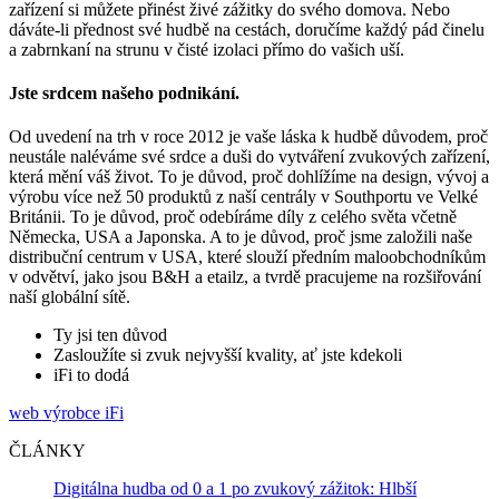
zařízení si můžete přinést živé zážitky do svého domova. Nebo
dáváte-li přednost své hudbě na cestách, doručíme každý pád činelu
a zabrnkaní na strunu v čisté izolaci přímo do vašich uší.
Jste srdcem našeho podnikání.
Od uvedení na trh v roce 2012 je vaše láska k hudbě důvodem, proč
neustále naléváme své srdce a duši do vytváření zvukových zařízení,
která mění váš život. To je důvod, proč dohlížíme na design, vývoj a
výrobu více než 50 produktů z naší centrály v Southportu ve Velké
Británii. To je důvod, proč odebíráme díly z celého světa včetně
Německa, USA a Japonska. A to je důvod, proč jsme založili naše
distribuční centrum v USA, které slouží předním maloobchodníkům
v odvětví, jako jsou B&H a etailz, a tvrdě pracujeme na rozšiřování
naší globální sítě.
Ty jsi ten důvod
Zasloužíte si zvuk nejvyšší kvality, ať jste kdekoli
iFi to dodá
web výrobce iFi
ČLÁNKY
Digitálna hudba od 0 a 1 po zvukový zážitok: Hlbší