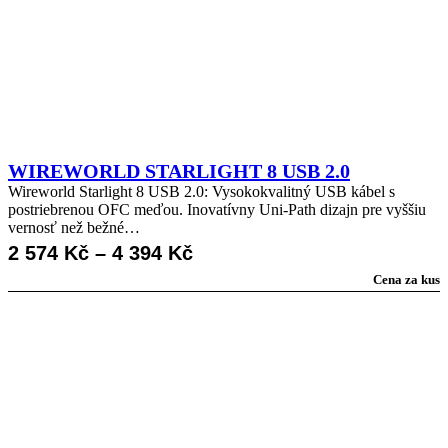
WIREWORLD STARLIGHT 8 USB 2.0
Wireworld Starlight 8 USB 2.0: Vysokokvalitný USB kábel s
postriebrenou OFC meďou. Inovatívny Uni-Path dizajn pre vyššiu
vernosť než bežné…
Rozpětí
2 574
Kč
–
4 394
Kč
Cena za kus
cen:
2
574 Kč
až
4
394 Kč