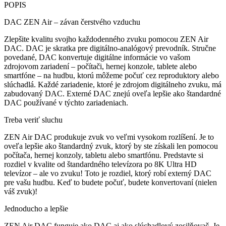
POPIS
DAC ZEN Air – závan čerstvého vzduchu
Zlepšite kvalitu svojho každodenného zvuku pomocou ZEN Air
DAC. DAC je skratka pre digitálno-analógový prevodník. Stručne
povedané, DAC konvertuje digitálne informácie vo vašom
zdrojovom zariadení – počítači, hernej konzole, tablete alebo
smartfóne – na hudbu, ktorú môžeme počuť cez reproduktory alebo
slúchadlá. Každé zariadenie, ktoré je zdrojom digitálneho zvuku, má
zabudovaný DAC. Externé DAC znejú oveľa lepšie ako štandardné
DAC používané v týchto zariadeniach.
Treba veriť sluchu
ZEN Air DAC produkuje zvuk vo veľmi vysokom rozlíšení. Je to
oveľa lepšie ako štandardný zvuk, ktorý by ste získali len pomocou
počítača, hernej konzoly, tabletu alebo smartfónu. Predstavte si
rozdiel v kvalite od štandardného televízora po 8K Ultra HD
televízor – ale vo zvuku! Toto je rozdiel, ktorý robí externý DAC
pre vašu hudbu. Keď to budete počuť, budete konvertovaní (nielen
váš zvuk)!
Jednoducho a lepšie
ZEN Air DAC funguje ako DAC aj ako slúchadlový zosilňovač. Je