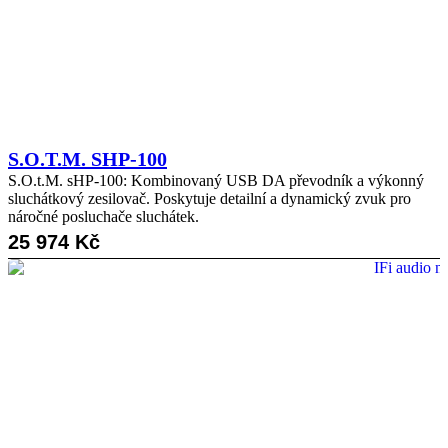
S.O.T.M. SHP-100
S.O.t.M. sHP-100: Kombinovaný USB DA převodník a výkonný
sluchátkový zesilovač. Poskytuje detailní a dynamický zvuk pro
náročné posluchače sluchátek.
25 974
Kč