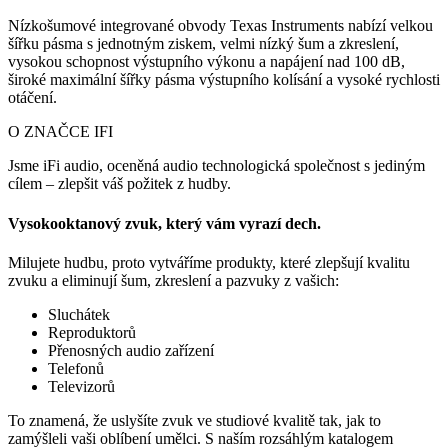
Nízkošumové integrované obvody Texas Instruments nabízí velkou
šířku pásma s jednotným ziskem, velmi nízký šum a zkreslení,
vysokou schopnost výstupního výkonu a napájení nad 100 dB,
široké maximální šířky pásma výstupního kolísání a vysoké rychlosti
otáčení.
O ZNAČCE IFI
Jsme iFi audio, oceněná audio technologická společnost s jediným
cílem – zlepšit váš požitek z hudby.
Vysokooktanový zvuk, který vám vyrazí dech.
Milujete hudbu, proto vytváříme produkty, které zlepšují kvalitu
zvuku a eliminují šum, zkreslení a pazvuky z vašich:
Sluchátek
Reproduktorů
Přenosných audio zařízení
Telefonů
Televizorů
To znamená, že uslyšíte zvuk ve studiové kvalitě tak, jak to
zamýšleli vaši oblíbení umělci. S naším rozsáhlým katalogem