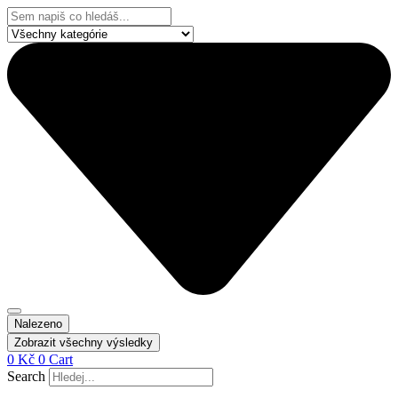
Přejít
Search
k
...
obsahu
Nalezeno
Zobrazit všechny výsledky
0
Kč
0
Cart
Search