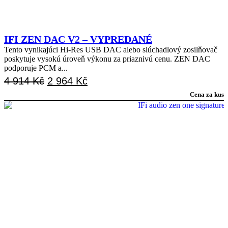
IFI ZEN DAC V2 – VYPREDANÉ
Tento vynikajúci Hi-Res USB DAC alebo slúchadlový zosilňovač
poskytuje vysokú úroveň výkonu za priaznivú cenu. ZEN DAC
podporuje PCM a...
Původní
Aktuální
4 914
Kč
2 964
Kč
Cena za kus
cena
cena
byla:
je:
4
2
914 Kč.
964 Kč.