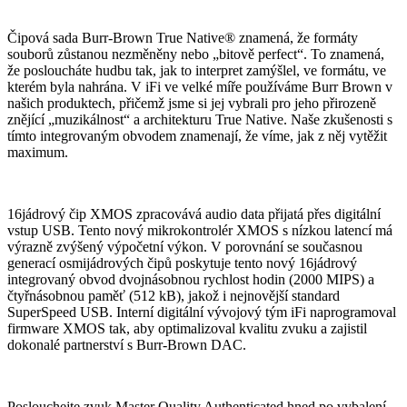
Čipová sada Burr-Brown True Native® znamená, že formáty
souborů zůstanou nezměněny nebo „bitově perfect“. To znamená,
že posloucháte hudbu tak, jak to interpret zamýšlel, ve formátu, ve
kterém byla nahrána. V iFi ve velké míře používáme Burr Brown v
našich produktech, přičemž jsme si jej vybrali pro jeho přirozeně
znějící „muzikálnost“ a architekturu True Native. Naše zkušenosti s
tímto integrovaným obvodem znamenají, že víme, jak z něj vytěžit
maximum.
16jádrový čip XMOS zpracovává audio data přijatá přes digitální
vstup USB. Tento nový mikrokontrolér XMOS s nízkou latencí má
výrazně zvýšený výpočetní výkon. V porovnání se současnou
generací osmijádrových čipů poskytuje tento nový 16jádrový
integrovaný obvod dvojnásobnou rychlost hodin (2000 MIPS) a
čtyřnásobnou paměť (512 kB), jakož i nejnovější standard
SuperSpeed ​​USB. Interní digitální vývojový tým iFi naprogramoval
firmware XMOS tak, aby optimalizoval kvalitu zvuku a zajistil
dokonalé partnerství s Burr-Brown DAC.
Poslouchejte zvuk Master Quality Authenticated hned po vybalení.