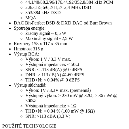
44,1/48/88,2/96/176,4/192/352,8/384 kHz PCM
2,8/3,1/5,6/6,2/11,2/12,4 MHz DSD
353/384 kHz DXD
MQA
DAC Bit-Perfect DSD & DXD DAC od Burr Brown
Spotreba energie:
Žiadny signál ~ 0,5 W
Maximálny signál ~2,5 W
Rozmery 158 x 117 x 35 mm
Hmotnost 315 g
Výstup RCA:
Výkon: 1 V / 3,3 V max.
Výstupná impedancia: ≤ 50Ω
SNR: < -113 dB(A) @ 0 dBFS
DNR: > 113 dB(A) @-60 dBFS
THD+N: < 0,04% @ 0 dBFS
Výstup slúchadlá:
Výkon: 1V / 3,3V max. (premenná)
Výstupný výkon: > 230 mW @ 32Ω; > 36 mW @
300Ω
Výstupná impedancia: < 1Ω
THD+N: < 0,04 % (100 mW @ 16Ω)
SNR: >113 dBA (3,3 V)
POUŽITÉ TECHNOLOGIE