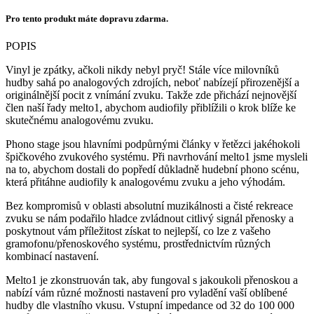
Pro tento produkt máte dopravu zdarma.
POPIS
Vinyl je zpátky, ačkoli nikdy nebyl pryč! Stále více milovníků
hudby sahá po analogových zdrojích, neboť nabízejí přirozenější a
originálnější pocit z vnímání zvuku. Takže zde přichází nejnovější
člen naší řady melto1, abychom audiofily přiblížili o krok blíže ke
skutečnému analogovému zvuku.
Phono stage jsou hlavními podpůrnými články v řetězci jakéhokoli
špičkového zvukového systému. Při navrhování melto1 jsme mysleli
na to, abychom dostali do popředí důkladně hudební phono scénu,
která přitáhne audiofily k analogovému zvuku a jeho výhodám.
Bez kompromisů v oblasti absolutní muzikálnosti a čisté rekreace
zvuku se nám podařilo hladce zvládnout citlivý signál přenosky a
poskytnout vám příležitost získat to nejlepší, co lze z vašeho
gramofonu/přenoskového systému, prostřednictvím různých
kombinací nastavení.
Melto1 je zkonstruován tak, aby fungoval s jakoukoli přenoskou a
nabízí vám různé možnosti nastavení pro vyladění vaší oblíbené
hudby dle vlastního vkusu. Vstupní impedance od 32 do 100 000