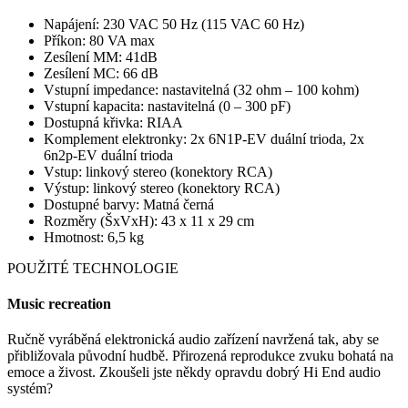
Napájení: 230 VAC 50 Hz (115 VAC 60 Hz)
Příkon: 80 VA max
Zesílení MM: 41dB
Zesílení MC: 66 dB
Vstupní impedance: nastavitelná (32 ohm – 100 kohm)
Vstupní kapacita: nastavitelná (0 – 300 pF)
Dostupná křivka: RIAA
Komplement elektronky: 2x 6N1P-EV duální trioda, 2x
6n2p-EV duální trioda
Vstup: linkový stereo (konektory RCA)
Výstup: linkový stereo (konektory RCA)
Dostupné barvy: Matná černá
Rozměry (ŠxVxH): 43 x 11 x 29 cm
Hmotnost: 6,5 kg
POUŽITÉ TECHNOLOGIE
Music recreation
Ručně vyráběná elektronická audio zařízení navržená tak, aby se
přibližovala původní hudbě. Přirozená reprodukce zvuku bohatá na
emoce a živost. Zkoušeli jste někdy opravdu dobrý Hi End audio
systém?