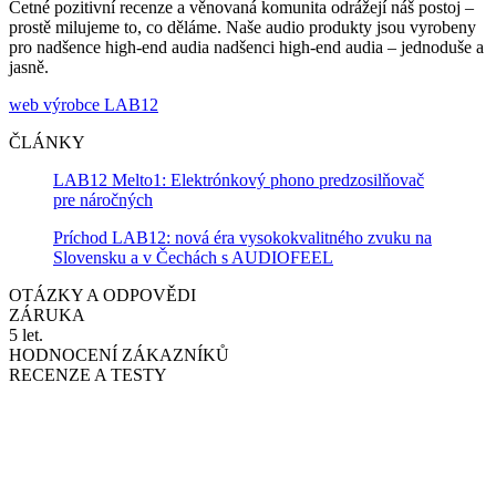
Četné pozitivní recenze a věnovaná komunita odrážejí náš postoj –
prostě milujeme to, co děláme. Naše audio produkty jsou vyrobeny
pro nadšence high-end audia nadšenci high-end audia – jednoduše a
jasně.
web výrobce LAB12
ČLÁNKY
LAB12 Melto1: Elektrónkový phono predzosilňovač
pre náročných
Príchod LAB12: nová éra vysokokvalitného zvuku na
Slovensku a v Čechách s AUDIOFEEL
OTÁZKY A ODPOVĚDI
ZÁRUKA
5 let.
HODNOCENÍ ZÁKAZNÍKŮ
RECENZE A TESTY