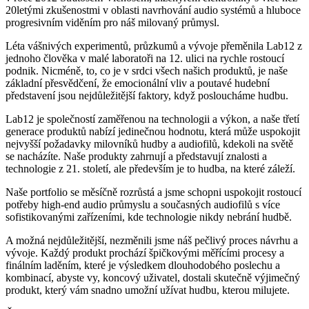
20letými zkušenostmi v oblasti navrhování audio systémů a hluboce
progresivním viděním pro náš milovaný průmysl.
Léta vášnivých experimentů, průzkumů a vývoje přeměnila Lab12 z
jednoho člověka v malé laboratoři na 12. ulici na rychle rostoucí
podnik. Nicméně, to, co je v srdci všech našich produktů, je naše
základní přesvědčení, že emocionální vliv a poutavé hudební
představení jsou nejdůležitější faktory, když posloucháme hudbu.
Lab12 je společností zaměřenou na technologii a výkon, a naše třetí
generace produktů nabízí jedinečnou hodnotu, která může uspokojit
nejvyšší požadavky milovníků hudby a audiofilů, kdekoli na světě
se nacházíte. Naše produkty zahrnují a představují znalosti a
technologie z 21. století, ale především je to hudba, na které záleží.
Naše portfolio se měsíčně rozrůstá a jsme schopni uspokojit rostoucí
potřeby high-end audio průmyslu a současných audiofilů s více
sofistikovanými zařízeními, kde technologie nikdy nebrání hudbě.
A možná nejdůležitější, nezměnili jsme náš pečlivý proces návrhu a
vývoje. Každý produkt prochází špičkovými měřícími procesy a
finálním laděním, které je výsledkem dlouhodobého poslechu a
kombinací, abyste vy, koncový uživatel, dostali skutečně výjimečný
produkt, který vám snadno umožní užívat hudbu, kterou milujete.