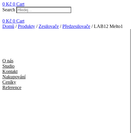
0
Kč
0
Cart
Search
0
Kč
0
Cart
Domů
/
Produkty
/
Zesilovače
/
Předzesilovače
/ LAB12 Melto1
O nás
Studio
Kontakt
Nakupování
Ceníky
Reference