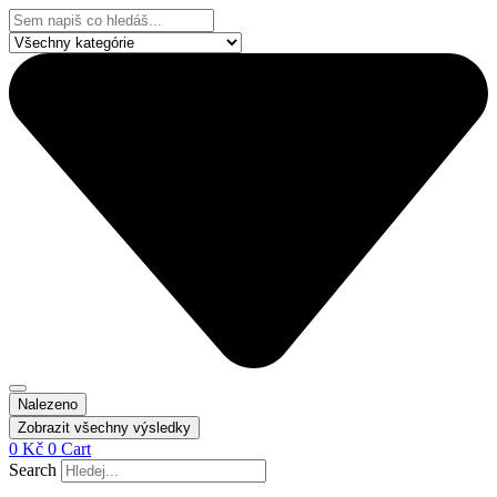
Přejít
Search
k
...
obsahu
Nalezeno
Zobrazit všechny výsledky
0
Kč
0
Cart
Search