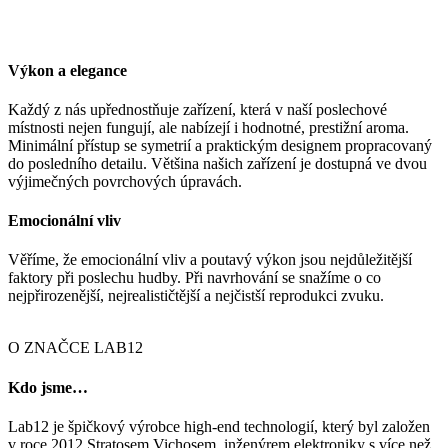
Výkon a elegance
Každý z nás upřednostňuje zařízení, která v naší poslechové
místnosti nejen fungují, ale nabízejí i hodnotné, prestižní aroma.
Minimální přístup se symetrií a praktickým designem propracovaný
do posledního detailu. Většina našich zařízení je dostupná ve dvou
výjimečných povrchových úpravách.
Emocionální vliv
Věříme, že emocionální vliv a poutavý výkon jsou nejdůležitější
faktory při poslechu hudby. Při navrhování se snažíme o co
nejpřirozenější, nejrealističtější a nejčistší reprodukci zvuku.
O ZNAČCE LAB12
Kdo jsme…
Lab12 je špičkový výrobce high-end technologií, který byl založen
v roce 2012 Stratosem Vichosem, inženýrem elektroniky s více než