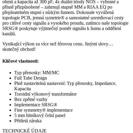
ohmů a kapacita až 300 pF, 4x duální triody NOS – vybrané a
přísně přizpůsobené – zahrnují stupně MM a RIAA EQ po
přepínatelném stupni s nízkým šumem. Dokonale vyvážená
topologie PCB, jemná symetrie® a samostatné uzemňovací cesty
pro citlivé cesty signálu a vysokého proudu, zatímco naše topologie
SRSG® poskytuje výjimečný poměr signálu k šumu a oddělení
kanálů.
Vynikající výkon za více než férovou cenu. Jinými slovy…
skutečný obchod!
Klíčové vlastnosti:
Typ přenosky: MM/MC
Full Tube Design
Plně nastavitelná nastavení: Typ přenosky, Impedance,
Kapacita
Toroidní výkonový transformátor
Bez zpětné vazby
Implementace SRSG®
Fine symmetry® implementace
5 mm hliníkový čelní panel
Pětiletá záruka
TECHNICKÉ ÚDAJE