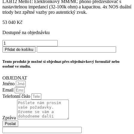
LAB12 Melto1: Elektronkový MM/MC phono předzesilovač s
nastavitelnou impedancí (32-100k ohm) a kapacitou. 4x NOS duální
triody bez zpětné vazby pro autentický zvuk.
53 040
Kč
Dostupné na objednávku
LAB12
Melto1
Přidat do košíku
množství
Tento produkt je možné si objednat přes objednávkový formulář nebo
osobně ve studiu.
OBJEDNAT
Jméno
Email
Telefonní číslo
Zpráva
Poslat