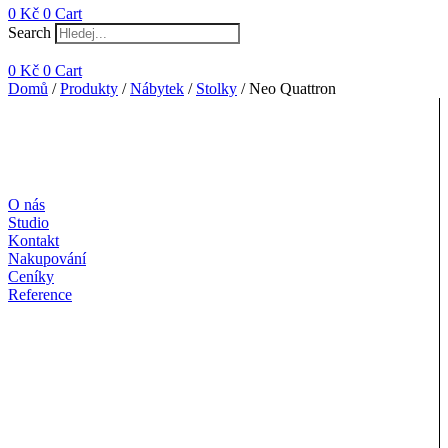
0
Kč
0
Cart
Search
0
Kč
0
Cart
Domů
/
Produkty
/
Nábytek
/
Stolky
/ Neo Quattron
O nás
Studio
Kontakt
Nakupování
Ceníky
Reference