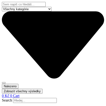
Přejít
Search
k
...
obsahu
Nalezeno
Zobrazit všechny výsledky
0
Kč
0
Cart
Search