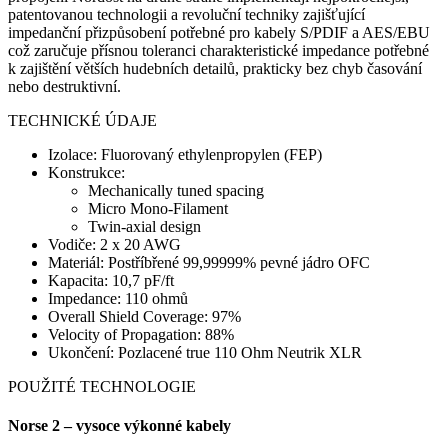
patentovanou technologii a revoluční techniky zajišťující
impedanční přizpůsobení potřebné pro kabely S/PDIF a AES/EBU
což zaručuje přísnou toleranci charakteristické impedance potřebné
k zajištění větších hudebních detailů, prakticky bez chyb časování
nebo destruktivní.
TECHNICKÉ ÚDAJE
Izolace: Fluorovaný ethylenpropylen (FEP)
Konstrukce:
Mechanically tuned spacing
Micro Mono-Filament
Twin-axial design
Vodiče: 2 x 20 AWG
Materiál: Postříbřené 99,99999% pevné jádro OFC
Kapacita: 10,7 pF/ft
Impedance: 110 ohmů
Overall Shield Coverage: 97%
Velocity of Propagation: 88%
Ukončení: Pozlacené true 110 Ohm Neutrik XLR
POUŽITÉ TECHNOLOGIE
Norse 2 – vysoce výkonné kabely