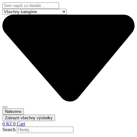
Přejít
Search
k
...
obsahu
Nalezeno
Zobrazit všechny výsledky
0
Kč
0
Cart
Search