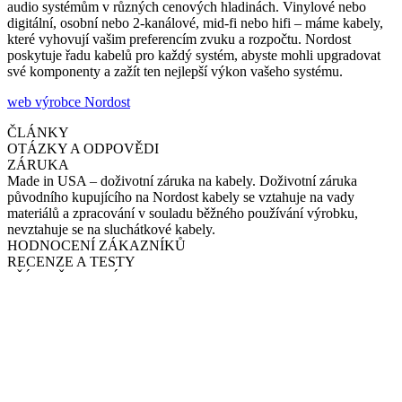
audio systémům v různých cenových hladinách. Vinylové nebo
digitální, osobní nebo 2-kanálové, mid-fi nebo hifi – máme kabely,
které vyhovují vašim preferencím zvuku a rozpočtu. Nordost
poskytuje řadu kabelů pro každý systém, abyste mohli upgradovat
své komponenty a zažít ten nejlepší výkon vašeho systému.
web výrobce Nordost
ČLÁNKY
OTÁZKY A ODPOVĚDI
ZÁRUKA
Made in USA – doživotní záruka na kabely. Doživotní záruka
původního kupujícího na Nordost kabely se vztahuje na vady
materiálů a zpracování v souladu běžného používání výrobku,
nevztahuje se na sluchátkové kabely.
HODNOCENÍ ZÁKAZNÍKŮ
RECENZE A TESTY
PŘÍSLUŠENSTVÍ
K produktu doporučujeme doplnit do setu:
NORDOST WHITE LIGHTNING ANALOG