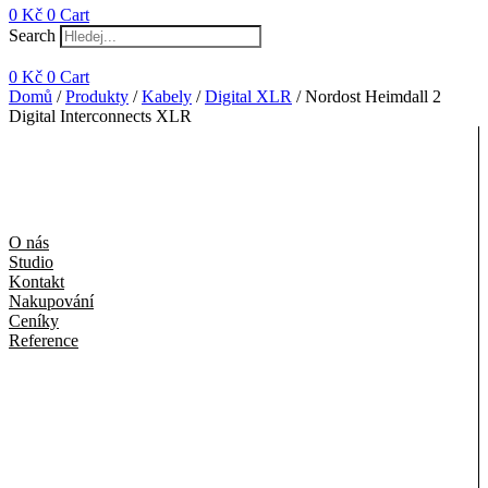
0
Kč
0
Cart
Search
0
Kč
0
Cart
Domů
/
Produkty
/
Kabely
/
Digital XLR
/ Nordost Heimdall 2
Digital Interconnects XLR
O nás
Studio
Kontakt
Nakupování
Ceníky
Reference