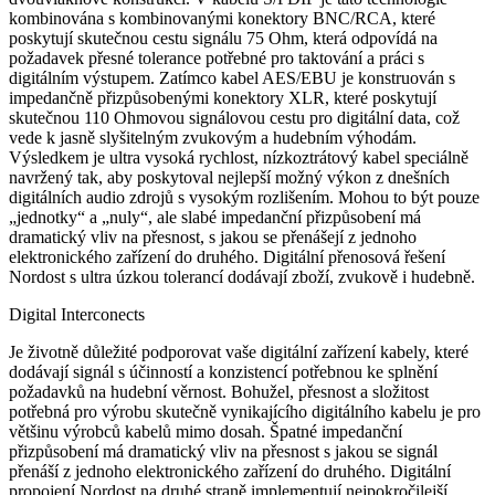
kombinována s kombinovanými konektory BNC/RCA, které
poskytují skutečnou cestu signálu 75 Ohm, která odpovídá na
požadavek přesné tolerance potřebné pro taktování a práci s
digitálním výstupem. Zatímco kabel AES/EBU je konstruován s
impedančně přizpůsobenými konektory XLR, které poskytují
skutečnou 110 Ohmovou signálovou cestu pro digitální data, což
vede k jasně slyšitelným zvukovým a hudebním výhodám.
Výsledkem je ultra vysoká rychlost, nízkoztrátový kabel speciálně
navržený tak, aby poskytoval nejlepší možný výkon z dnešních
digitálních audio zdrojů s vysokým rozlišením. Mohou to být pouze
„jednotky“ a „nuly“, ale slabé impedanční přizpůsobení má
dramatický vliv na přesnost, s jakou se přenášejí z jednoho
elektronického zařízení do druhého. Digitální přenosová řešení
Nordost s ultra úzkou tolerancí dodávají zboží, zvukově i hudebně.
Digital Interconects
Je životně důležité podporovat vaše digitální zařízení kabely, které
dodávají signál s účinností a konzistencí potřebnou ke splnění
požadavků na hudební věrnost. Bohužel, přesnost a složitost
potřebná pro výrobu skutečně vynikajícího digitálního kabelu je pro
většinu výrobců kabelů mimo dosah. Špatné impedanční
přizpůsobení má dramatický vliv na přesnost s jakou se signál
přenáší z jednoho elektronického zařízení do druhého. Digitální
propojení Nordost na druhé straně implementují nejpokročilejší,