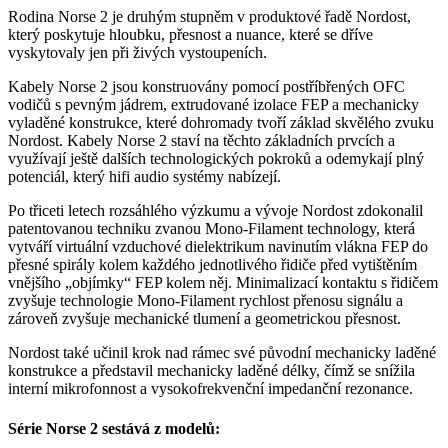
Rodina Norse 2 je druhým stupněm v produktové řadě Nordost,
který poskytuje hloubku, přesnost a nuance, které se dříve
vyskytovaly jen při živých vystoupeních.
Kabely Norse 2 jsou konstruovány pomocí postříbřených OFC
vodičů s pevným jádrem, extrudované izolace FEP a mechanicky
vyladěné konstrukce, které dohromady tvoří základ skvělého zvuku
Nordost. Kabely Norse 2 staví na těchto základních prvcích a
využívají ještě dalších technologických pokroků a odemykají plný
potenciál, který hifi audio systémy nabízejí.
Po třiceti letech rozsáhlého výzkumu a vývoje Nordost zdokonalil
patentovanou techniku ​​zvanou Mono-Filament technology, která
vytváří virtuální vzduchové dielektrikum navinutím vlákna FEP do
přesné spirály kolem každého jednotlivého řidiče před vytištěním
vnějšího „objímky“ FEP kolem něj. Minimalizací kontaktu s řidičem
zvyšuje technologie Mono-Filament rychlost přenosu signálu a
zároveň zvyšuje mechanické tlumení a geometrickou přesnost.
Nordost také učinil krok nad rámec své původní mechanicky laděné
konstrukce a představil mechanicky laděné délky, čímž se snížila
interní mikrofonnost a vysokofrekvenční impedanční rezonance.
Série Norse 2 sestává z modelů: