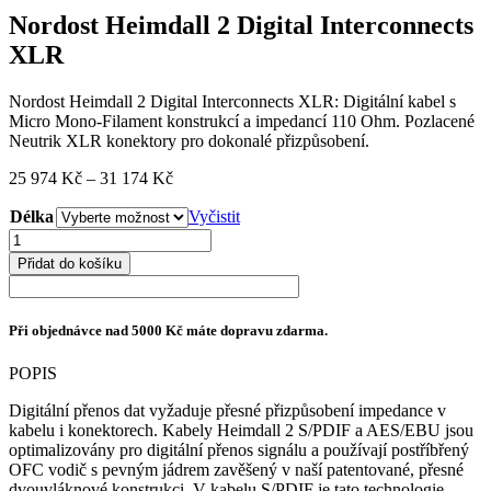
Nordost Heimdall 2 Digital Interconnects
XLR
Nordost Heimdall 2 Digital Interconnects XLR: Digitální kabel s
Micro Mono-Filament konstrukcí a impedancí 110 Ohm. Pozlacené
Neutrik XLR konektory pro dokonalé přizpůsobení.
Rozpětí
25 974
Kč
–
31 174
Kč
cen:
Délka
25
Vyčistit
974 Kč
Nordost
až
Heimdall
Přidat do košíku
31
2
174 Kč
Digital
Interconnects
Při objednávce nad 5000 Kč máte dopravu zdarma.
XLR
množství
POPIS
Digitální přenos dat vyžaduje přesné přizpůsobení impedance v
kabelu i konektorech. Kabely Heimdall 2 S/PDIF a AES/EBU jsou
optimalizovány pro digitální přenos signálu a používají postříbřený
OFC vodič s pevným jádrem zavěšený v naší patentované, přesné
dvouvláknové konstrukci. V kabelu S/PDIF je tato technologie