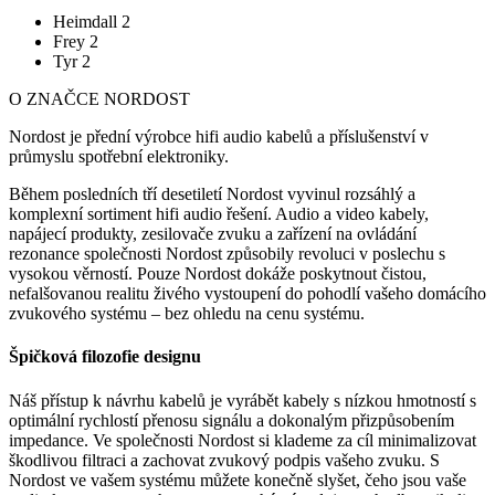
Heimdall 2
Frey 2
Tyr 2
O ZNAČCE NORDOST
Nordost je přední výrobce hifi audio kabelů a příslušenství v
průmyslu spotřební elektroniky.
Během posledních tří desetiletí Nordost vyvinul rozsáhlý a
komplexní sortiment hifi audio řešení. Audio a video kabely,
napájecí produkty, zesilovače zvuku a zařízení na ovládání
rezonance společnosti Nordost způsobily revoluci v poslechu s
vysokou věrností. Pouze Nordost dokáže poskytnout čistou,
nefalšovanou realitu živého vystoupení do pohodlí vašeho domácího
zvukového systému – bez ohledu na cenu systému.
Špičková filozofie designu
Náš přístup k návrhu kabelů je vyrábět kabely s nízkou hmotností s
optimální rychlostí přenosu signálu a dokonalým přizpůsobením
impedance. Ve společnosti Nordost si klademe za cíl minimalizovat
škodlivou filtraci a zachovat zvukový podpis vašeho zvuku. S
Nordost ve vašem systému můžete konečně slyšet, čeho jsou vaše