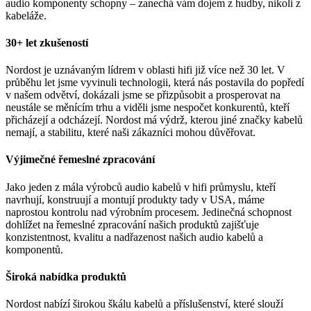
audio komponenty schopny – zanechá vám dojem z hudby, nikoli z
kabeláže.
30+ let zkušeností
Nordost je uznávaným lídrem v oblasti hifi již více než 30 let. V
průběhu let jsme vyvinuli technologii, která nás postavila do popředí
v našem odvětví, dokázali jsme se přizpůsobit a prosperovat na
neustále se měnícím trhu a viděli jsme nespočet konkurentů, kteří
přicházejí a odcházejí. Nordost má výdrž, kterou jiné značky kabelů
nemají, a stabilitu, které naši zákazníci mohou důvěřovat.
Výjimečné řemeslné zpracování
Jako jeden z mála výrobců audio kabelů v hifi průmyslu, kteří
navrhují, konstruují a montují produkty tady v USA, máme
naprostou kontrolu nad výrobním procesem. Jedinečná schopnost
dohlížet na řemeslné zpracování našich produktů zajišťuje
konzistentnost, kvalitu a nadřazenost našich audio kabelů a
komponentů.
Široká nabídka produktů
Nordost nabízí širokou škálu kabelů a příslušenství, které slouží