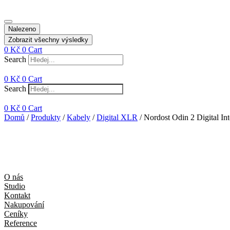
Nalezeno
Zobrazit všechny výsledky
0
Kč
0
Cart
Search
0
Kč
0
Cart
Search
0
Kč
0
Cart
Domů
/
Produkty
/
Kabely
/
Digital XLR
/ Nordost Odin 2 Digital I
O nás
Studio
Kontakt
Nakupování
Ceníky
Reference