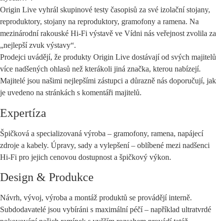
Origin Live vyhrál skupinové testy časopisů za své izolační stojany,
reproduktory, stojany na reproduktory, gramofony a ramena. Na
mezinárodní rakouské Hi-Fi výstavě ve Vídni nás veřejnost zvolila za
„nejlepší zvuk výstavy“.
Prodejci uvádějí, že produkty Origin Live dostávají od svých majitelů
více nadšených ohlasů než kterákoli jiná značka, kterou nabízejí.
Majitelé jsou našimi nejlepšími zástupci a důrazně nás doporučují, jak
je uvedeno na stránkách s komentáři majitelů.
Expertíza
Špičková a specializovaná výroba – gramofony, ramena, napájecí
zdroje a kabely. Úpravy, sady a vylepšení – oblíbené mezi nadšenci
Hi-Fi pro jejich cenovou dostupnost a špičkový výkon.
Design & Produkce
Návrh, vývoj, výroba a montáž produktů se provádějí interně.
Subdodavatelé jsou vybíráni s maximální péčí – například ultratvrdé