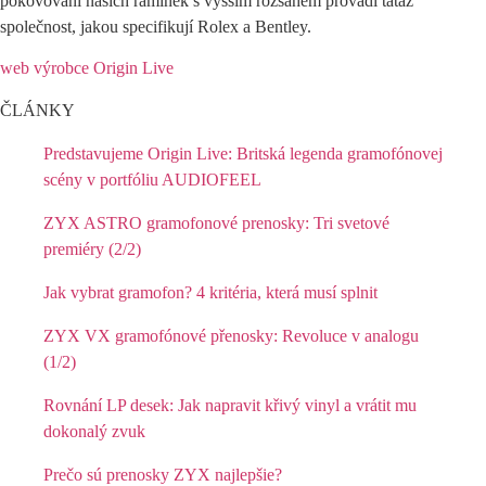
pokovování našich ramínek s vyšším rozsahem provádí tatáž
společnost, jakou specifikují Rolex a Bentley.
web výrobce Origin Live
ČLÁNKY
Predstavujeme Origin Live: Britská legenda gramofónovej
scény v portfóliu AUDIOFEEL
ZYX ASTRO gramofonové prenosky: Tri svetové
premiéry (2/2)
Jak vybrat gramofon? 4 kritéria, která musí splnit
ZYX VX gramofónové přenosky: Revoluce v analogu
(1/2)
Rovnání LP desek: Jak napravit křivý vinyl a vrátit mu
dokonalý zvuk
Prečo sú prenosky ZYX najlepšie?