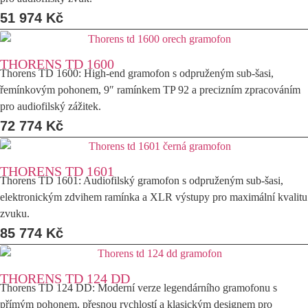
51 974
Kč
THORENS TD 1600
Thorens TD 1600: High-end gramofon s odpruženým sub-šasi,
řemínkovým pohonem, 9″ ramínkem TP 92 a precizním zpracováním
pro audiofilský zážitek.
72 774
Kč
THORENS TD 1601
Thorens TD 1601: Audiofilský gramofon s odpruženým sub-šasi,
elektronickým zdvihem ramínka a XLR výstupy pro maximální kvalitu
zvuku.
85 774
Kč
THORENS TD 124 DD
Thorens TD 124 DD: Moderní verze legendárního gramofonu s
přímým pohonem, přesnou rychlostí a klasickým designem pro