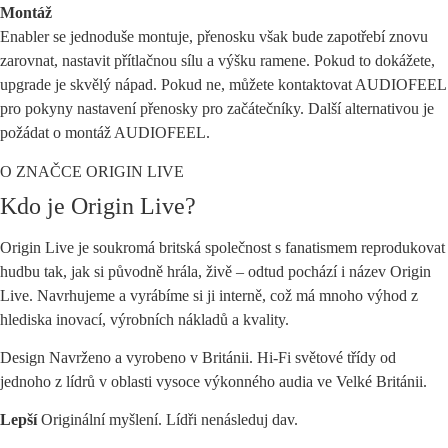
Montáž
Enabler se jednoduše montuje, přenosku však bude zapotřebí znovu
zarovnat, nastavit přítlačnou sílu a výšku ramene. Pokud to dokážete,
upgrade je skvělý nápad. Pokud ne, můžete kontaktovat AUDIOFEEL
pro pokyny nastavení přenosky pro začátečníky. Další alternativou je
požádat o montáž AUDIOFEEL.
O ZNAČCE ORIGIN LIVE
Kdo je Origin Live?
Origin Live je soukromá britská společnost s fanatismem reprodukovat
hudbu tak, jak si původně hrála, živě – odtud pochází i název Origin
Live. Navrhujeme a vyrábíme si ji interně, což má mnoho výhod z
hlediska inovací, výrobních nákladů a kvality.
Design Navrženo a vyrobeno v Británii. Hi-Fi světové třídy od
jednoho z lídrů v oblasti vysoce výkonného audia ve Velké Británii.
Lepší
Originální myšlení. Lídři nenásleduj dav.