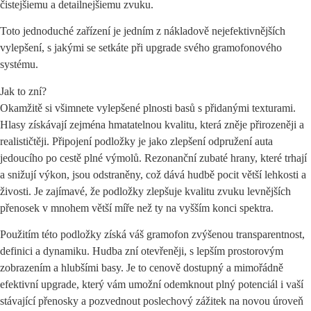
čistejšiemu a detailnejšiemu zvuku.
Toto jednoduché zařízení je jedním z nákladově nejefektivnějších
vylepšení, s jakými se setkáte při upgrade svého gramofonového
systému.
Jak to zní?
Okamžitě si všimnete vylepšené plnosti basů s přidanými texturami.
Hlasy získávají zejména hmatatelnou kvalitu, která zněje přirozeněji a
realističtěji. Připojení podložky je jako zlepšení odpružení auta
jedoucího po cestě plné výmolů. Rezonanční zubaté hrany, které trhají
a snižují výkon, jsou odstraněny, což dává hudbě pocit větší lehkosti a
živosti. Je zajímavé, že podložky zlepšuje kvalitu zvuku levnějších
přenosek v mnohem větší míře než ty na vyšším konci spektra.
Použitím této podložky získá váš gramofon zvýšenou transparentnost,
definici a dynamiku. Hudba zní otevřeněji, s lepším prostorovým
zobrazením a hlubšími basy. Je to cenově dostupný a mimořádně
efektivní upgrade, který vám umožní odemknout plný potenciál i vaší
stávající přenosky a pozvednout poslechový zážitek na novou úroveň