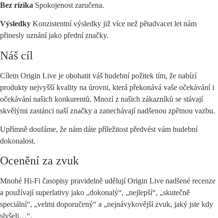
Bez rizika
Spokojenost zaručena.
Výsledky
Konzistentní výsledky již více než pětadvacet let nám
přinesly uznání jako přední značky.
Náš cíl
Cílem Origin Live je obohatit váš hudební požitek tím, že nabízí
produkty nejvyšší kvality na úrovni, která překonává vaše očekávání i
očekávání našich konkurentů. Mnozí z našich zákazníků se stávají
skvělými zastánci naší značky a zanechávají nadšenou zpětnou vazbu.
Upřímně doufáme, že nám dáte příležitost předvést vám hudební
dokonalost.
Ocenění za zvuk
Mnohé Hi-Fi časopisy pravidelně udělují Origin Live nadšené recenze
a používají superlativy jako „dokonalý“, „nejlepší“, „skutečně
speciální“, „velmi doporučený“ a „nejnávykovější zvuk, jaký jste kdy
slyšeli…“.