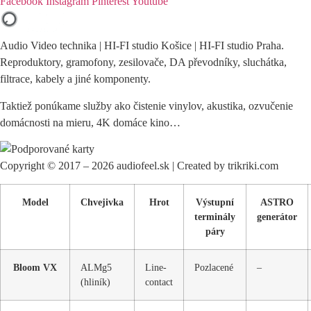
Facebook
Instagram
Pinterest
Youtube
Audio Video technika | HI-FI studio Košice | HI-FI studio Praha.
Reproduktory, gramofony, zesilovače, DA převodníky, sluchátka,
filtrace, kabely a jiné komponenty.
Taktiež ponúkame služby ako čistenie vinylov, akustika, ozvučenie
domácnosti na mieru, 4K domáce kino…
Copyright © 2017 – 2026 audiofeel.sk | Created by trikriki.com
Model
Chvejivka
Hrot
Výstupní
ASTRO
terminály
generátor
páry
Bloom VX
ALMg5
Line-
Pozlacené
–
(hliník)
contact