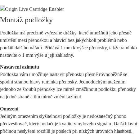
Montáž podložky
Podložka má precizně vyřezané drážky, které umožňují jeho přesné
umístění mezi přenoskou a hlavicí bez jakýchkoli problémů nebo
použití dalšího nářadí. Přidává 1 mm k výšce přenosky, takže ramínko
nastavíte o 1 mm výše u její základny.
Nastavení azimutu
Podložka vám umožňuje nastavit přenosku přesně rovnoběžně se
spodní stranou hlavy ramínka přenosky. Jednoduchým utažením
jednoho ze šroubů přenosky lze mírně zmáčknout podložku přenosky
na jedné straně a tím mírně změnit azimut.
Omezení
Jediným omezením slyšitelnosti podložky je nedostatečný phono
předzesilovač, který potlačuje kvalitu vinylového signálu. Další hlavní
příčinou neslyšení rozdílů je poslech při nízkých úrovních hlasitosti.