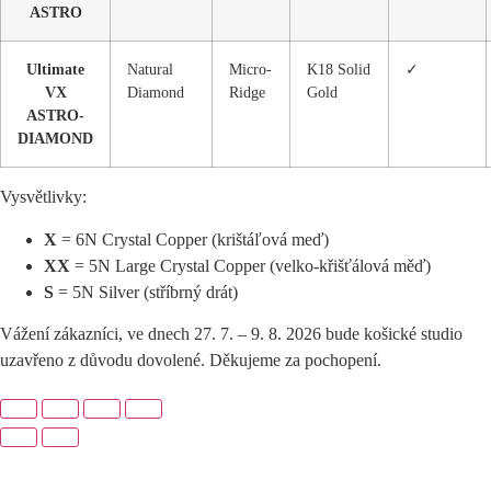
ASTRO
Ultimate
Natural
Micro-
K18 Solid
✓
VX
Diamond
Ridge
Gold
ASTRO-
DIAMOND
Vysvětlivky:
X
= 6N Crystal Copper (krištáľová meď)
XX
= 5N Large Crystal Copper (velko-křišťálová měď)
S
= 5N Silver (stříbrný drát)
Vážení zákazníci, ve dnech 27. 7. – 9. 8. 2026 bude košické studio
uzavřeno z důvodu dovolené. Děkujeme za pochopení.