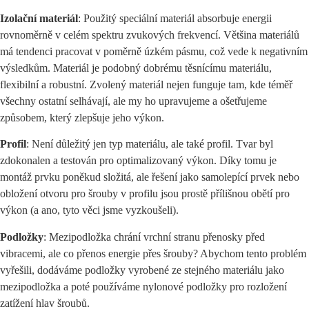
Izolační materiál
: Použitý speciální materiál absorbuje energii
rovnoměrně v celém spektru zvukových frekvencí. Většina materiálů
má tendenci pracovat v poměrně úzkém pásmu, což vede k negativním
výsledkům. Materiál je podobný dobrému těsnícímu materiálu,
flexibilní a robustní. Zvolený materiál nejen funguje tam, kde téměř
všechny ostatní selhávají, ale my ho upravujeme a ošetřujeme
způsobem, který zlepšuje jeho výkon.
Profil
: Není důležitý jen typ materiálu, ale také profil. Tvar byl
zdokonalen a testován pro optimalizovaný výkon. Díky tomu je
montáž prvku poněkud složitá, ale řešení jako samolepící prvek nebo
obložení otvoru pro šrouby v profilu jsou prostě přílišnou obětí pro
výkon (a ano, tyto věci jsme vyzkoušeli).
Podložky
: Mezipodložka chrání vrchní stranu přenosky před
vibracemi, ale co přenos energie přes šrouby? Abychom tento problém
vyřešili, dodáváme podložky vyrobené ze stejného materiálu jako
mezipodložka a poté používáme nylonové podložky pro rozložení
zatížení hlav šroubů.