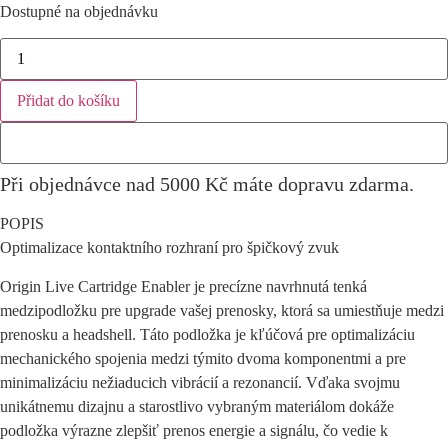
Dostupné na objednávku
Origin
Live
Cartridge
Enabler
Přidat do košíku
množství
Při objednávce nad 5000 Kč máte dopravu zdarma.
POPIS
Optimalizace kontaktního rozhraní pro špičkový zvuk
Origin Live Cartridge Enabler je precízne navrhnutá tenká
medzipodložku pre upgrade vašej prenosky, ktorá sa umiestňuje medzi
prenosku a headshell. Táto podložka je kľúčová pre optimalizáciu
mechanického spojenia medzi týmito dvoma komponentmi a pre
minimalizáciu nežiaducich vibrácií a rezonancií. Vďaka svojmu
unikátnemu dizajnu a starostlivo vybraným materiálom dokáže
podložka výrazne zlepšiť prenos energie a signálu, čo vedie k