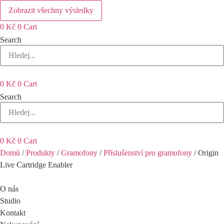
Zobrazit všechny výsledky
0
Kč
0
Cart
Search
0
Kč
0
Cart
Search
0
Kč
0
Cart
Domů
/
Produkty
/
Gramofony
/
Příslušenství pro gramofony
/ Origin
Live Cartridge Enabler
O nás
Studio
Kontakt