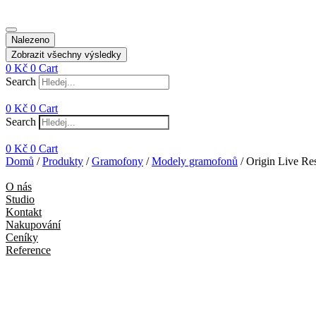
Nalezeno
Zobrazit všechny výsledky
0
Kč
0
Cart
Search
0
Kč
0
Cart
Search
0
Kč
0
Cart
Domů
/
Produkty
/
Gramofony
/
Modely gramofonů
/ Origin Live Re
O nás
Studio
Kontakt
Nakupování
Ceníky
Reference