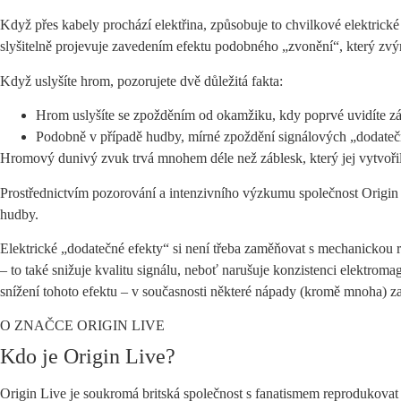
Když přes kabely prochází elektřina, způsobuje to chvilkové elektrick
slyšitelně projevuje zavedením efektu podobného „zvonění“, který zvýr
Když uslyšíte hrom, pozorujete dvě důležitá fakta:
Hrom uslyšíte se zpožděním od okamžiku, kdy poprvé uvidíte zá
Podobně v případě hudby, mírné zpoždění signálových „dodateč
Hromový dunivý zvuk trvá mnohem déle než záblesk, který jej vytvořil. 
Prostřednictvím pozorování a intenzivního výzkumu společnost Origin L
hudby.
Elektrické „dodatečné efekty“ si není třeba zaměňovat s mechanickou
– to také snižuje kvalitu signálu, neboť narušuje konzistenci elektro
snížení tohoto efektu – v současnosti některé nápady (kromě mnoha) za
O ZNAČCE ORIGIN LIVE
Kdo je Origin Live?
Origin Live je soukromá britská společnost s fanatismem reprodukovat 