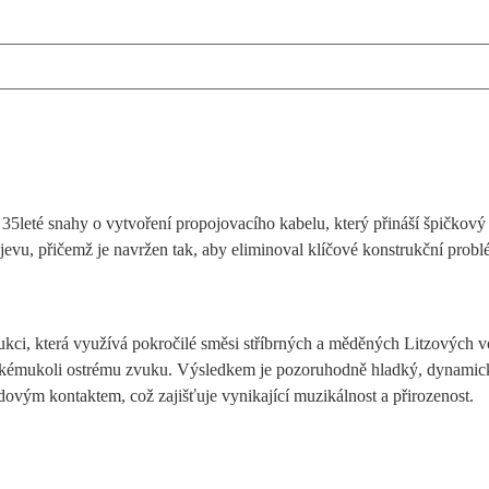
35leté snahy o vytvoření propojovacího kabelu, který přináší špičkov
u, přičemž je navržen tak, aby eliminoval klíčové konstrukční problém
.
kci, která využívá pokročilé směsi stříbrných a měděných Litzových vod
jakémukoli ostrému zvuku. Výsledkem je pozoruhodně hladký, dynamický
ým kontaktem, což zajišťuje vynikající muzikálnost a přirozenost.