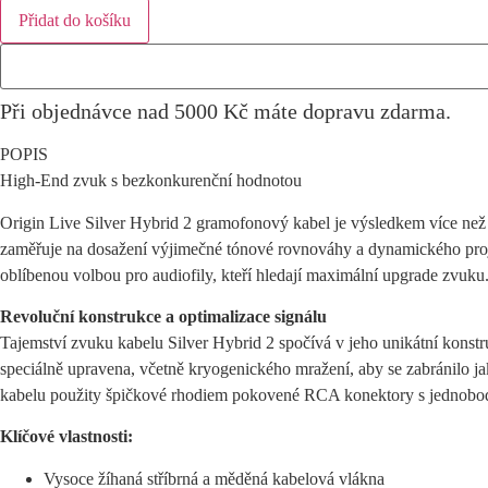
Hybrid
Přidat do košíku
2
množství
Při objednávce nad 5000 Kč máte dopravu zdarma.
POPIS
High-End zvuk s bezkonkurenční hodnotou
Origin Live Silver Hybrid 2 gramofonový kabel je výsledkem více než 
zaměřuje na dosažení výjimečné tónové rovnováhy a dynamického projev
oblíbenou volbou pro audiofily, kteří hledají maximální upgrade zvuku
Revoluční konstrukce a optimalizace signálu
Tajemství zvuku kabelu Silver Hybrid 2 spočívá v jeho unikátní konstru
speciálně upravena, včetně kryogenického mražení, aby se zabránilo 
kabelu použity špičkové rhodiem pokovené RCA konektory s jednobodov
Klíčové vlastnosti:
Vysoce žíhaná stříbrná a měděná kabelová vlákna