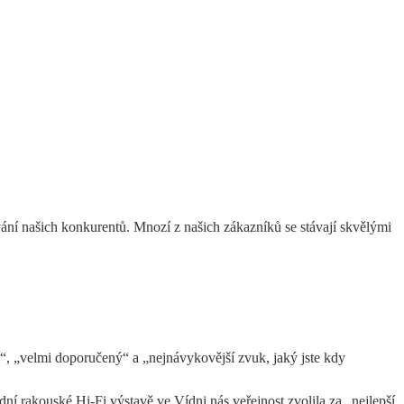
vání našich konkurentů. Mnozí z našich zákazníků se stávají skvělými
í“, „velmi doporučený“ a „nejnávykovější zvuk, jaký jste kdy
ní rakouské Hi-Fi výstavě ve Vídni nás veřejnost zvolila za „nejlepší