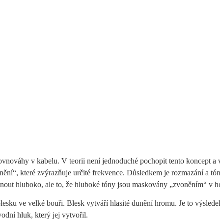
nováhy v kabelu. V teorii není jednoduché pochopit tento koncept a v pr
ění“, které zvýrazňuje určité frekvence. Důsledkem je rozmazání a tó
out hluboko, ale to, že hluboké tóny jsou maskovány „zvoněním“ v ho
blesku ve velké bouři. Blesk vytváří hlasité dunění hromu. Je to výsl
odní hluk, který jej vytvořil.