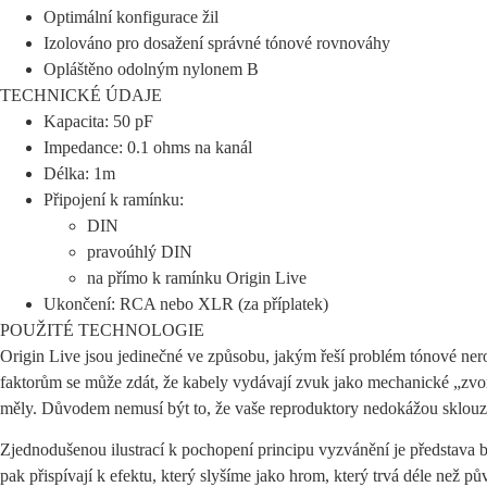
Optimální konfigurace žil
Izolováno pro dosažení správné tónové rovnováhy
Opláštěno odolným nylonem B
TECHNICKÉ ÚDAJE
Kapacita: 50 pF
Impedance: 0.1 ohms na kanál
Délka: 1m
Připojení k ramínku:
DIN
pravoúhlý DIN
na přímo k ramínku Origin Live
Ukončení: RCA nebo XLR (za příplatek)
POUŽITÉ TECHNOLOGIE
Origin Live jsou jedinečné ve způsobu, jakým řeší problém tónové nerov
faktorům se může zdát, že kabely vydávají zvuk jako mechanické „zvon
měly. Důvodem nemusí být to, že vaše reproduktory nedokážou sklouzn
Zjednodušenou ilustrací k pochopení principu vyzvánění je představa 
pak přispívají k efektu, který slyšíme jako hrom, který trvá déle než pův