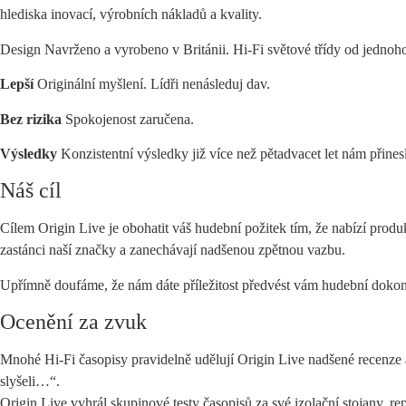
hlediska inovací, výrobních nákladů a kvality.
Design Navrženo a vyrobeno v Británii. Hi-Fi světové třídy od jednoho
Lepší
Originální myšlení. Lídři nenásleduj dav.
Bez rizika
Spokojenost zaručena.
Výsledky
Konzistentní výsledky již více než pětadvacet let nám přines
Náš cíl
Cílem Origin Live je obohatit váš hudební požitek tím, že nabízí produ
zastánci naší značky a zanechávají nadšenou zpětnou vazbu.
Upřímně doufáme, že nám dáte příležitost předvést vám hudební dokon
Ocenění za zvuk
Mnohé Hi-Fi časopisy pravidelně udělují Origin Live nadšené recenze a
slyšeli…“.
Origin Live vyhrál skupinové testy časopisů za své izolační stojany, r