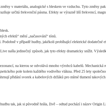
é změny v materiálu, analogické s bleskem ve vzduchu. Tyto změny pak 
azňuje určitá frekvenční pásma. Efekty se výrazně liší frekvencí, magn
blesk.
ných efektů“ mění „načasování“ tónů.
Podobně v případě hudby, jakékoli probíhající elektrické dodatečné efe
ive našla jedinečný způsob, jak tyto efekty dramaticky snížit. Výsledk
 rezonancí, na kterou se odvolává mnoho výrobců kabelů. Mechanická 
magnetického pole kolem každého vodivého vlákna. Před 25 lety společn
hrnují přidání svorek a kabelových držáků pro mírné tlumení takových 
hudbu tak, jak si původně hrála, živě – odtud pochází i název Origin 