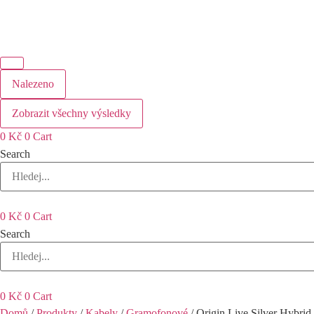
Nalezeno
Zobrazit všechny výsledky
0
Kč
0
Cart
Search
0
Kč
0
Cart
Search
0
Kč
0
Cart
Domů
/
Produkty
/
Kabely
/
Gramofonové
/ Origin Live Silver Hybrid