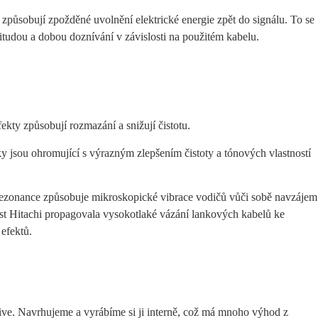
způsobují zpožděné uvolnění elektrické energie zpět do signálu. To se
itudou a dobou doznívání v závislosti na použitém kabelu.
kty způsobují rozmazání a snižují čistotu.
y jsou ohromující s výrazným zlepšením čistoty a tónových vlastností
rezonance způsobuje mikroskopické vibrace vodičů vůči sobě navzájem
ost Hitachi propagovala vysokotlaké vázání lankových kabelů ke
efektů.
Live. Navrhujeme a vyrábíme si ji interně, což má mnoho výhod z