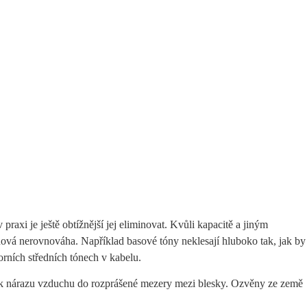
axi je ještě obtížnější jej eliminovat. Kvůli kapacitě a jiným
nová nerovnováha. Například basové tóny neklesají hluboko tak, jak by
rních středních tónech v kabelu.
edek nárazu vzduchu do rozprášené mezery mezi blesky. Ozvěny ze země