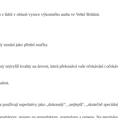
 z lídrů v oblasti vysoce výkonného audia ve Velké Británii.
ly uznání jako přední značky.
kty nejvyšší kvality na úrovni, která překonává vaše očekávání i očeká
alost.
 používají superlativy jako „dokonalý“, „nejlepší“, „skutečně speciáln
eproduktory, stojany na reproduktory, gramofony a ramena. Na mezinárod