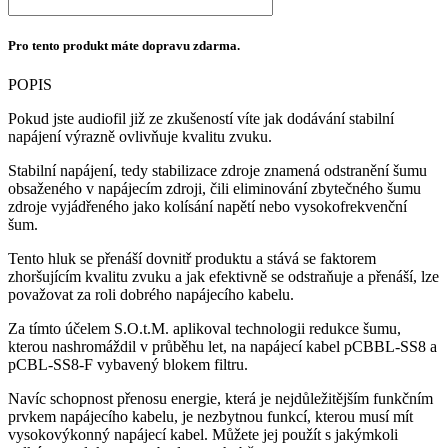
Pro tento produkt máte dopravu zdarma.
POPIS
Pokud jste audiofil již ze zkušeností víte jak dodávání stabilní
napájení výrazně ovlivňuje kvalitu zvuku.
Stabilní napájení, tedy stabilizace zdroje znamená odstranění šumu
obsaženého v napájecím zdroji, čili eliminování zbytečného šumu
zdroje vyjádřeného jako kolísání napětí nebo vysokofrekvenční
šum.
Tento hluk se přenáší dovnitř produktu a stává se faktorem
zhoršujícím kvalitu zvuku a jak efektivně se odstraňuje a přenáší, lze
považovat za roli dobrého napájecího kabelu.
Za tímto účelem S.O.t.M. aplikoval technologii redukce šumu,
kterou nashromáždil v průběhu let, na napájecí kabel pCBBL-SS8 a
pCBL-SS8-F vybavený blokem filtru.
Navíc schopnost přenosu energie, která je nejdůležitějším funkčním
prvkem napájecího kabelu, je nezbytnou funkcí, kterou musí mít
vysokovýkonný napájecí kabel. Můžete jej použít s jakýmkoli