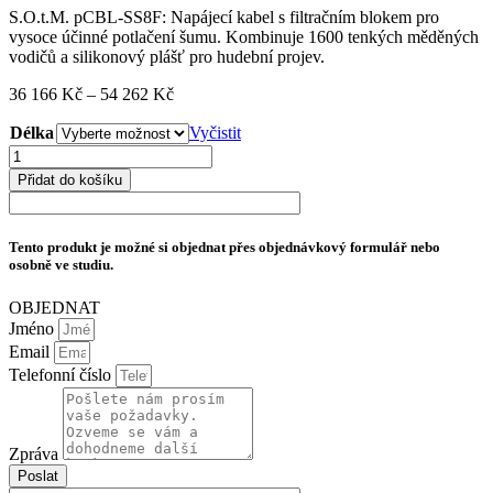
S.O.t.M. pCBL-SS8F: Napájecí kabel s filtračním blokem pro
vysoce účinné potlačení šumu. Kombinuje 1600 tenkých měděných
vodičů a silikonový plášť pro hudební projev.
Rozpětí
36 166
Kč
–
54 262
Kč
cen:
Délka
36
Vyčistit
166 Kč
S.O.t.M.
až
pCBL-
Přidat do košíku
54
SS8F
262 Kč
množství
Tento produkt je možné si objednat přes objednávkový formulář nebo
osobně ve studiu.
OBJEDNAT
Jméno
Email
Telefonní číslo
Zpráva
Poslat