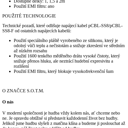
Dostupné délky: 1, 1,5 a 2m
Použití EMI filtru: ano
POUŽITÉ TECHNOLOGIE
Technické pozadí, které odlišuje napájecí kabel pCBL-SS8/pCBL-
SS8-F od ostatních napájecích kabelů:
Použití speciálního pláště vyrobeného ze silikonu, který je
odolný vůči teplu a nečistotám a snižuje zkreslení ve středním
až nízkém rozsahu
Použití 1600 tenkého měděného drátu vysoké čistoty, který
snižuje přenos hluku, ale neztrácí hudební expresivitu a
rozlišení
Použití EMI filtru, který blokuje vysokofrekvenční šum
O ZNAČCE S.O.T.M.
O nás
V moderní společnosti je hudba vždy kolem nás, ať chceme nebo
ne. Je opravdu obtížné si představit každodenní život bez hudby.
Jelikož jsme hudbu slyšeli z matčina klína a budeme ji poslouchat až