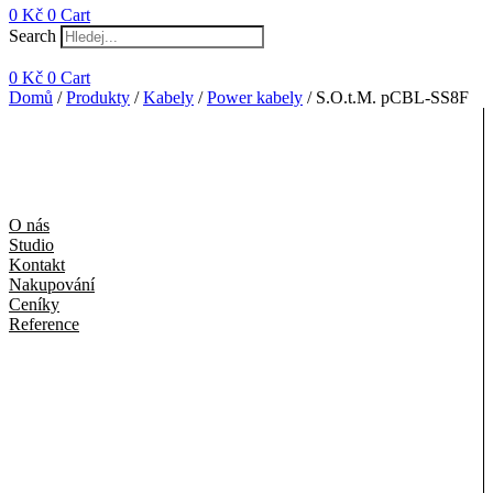
0
Kč
0
Cart
Search
0
Kč
0
Cart
Domů
/
Produkty
/
Kabely
/
Power kabely
/ S.O.t.M. pCBL-SS8F
O nás
Studio
Kontakt
Nakupování
Ceníky
Reference