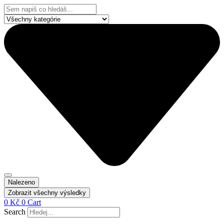
Přejít
Search
k
...
obsahu
Nalezeno
Zobrazit všechny výsledky
0
Kč
0
Cart
Search