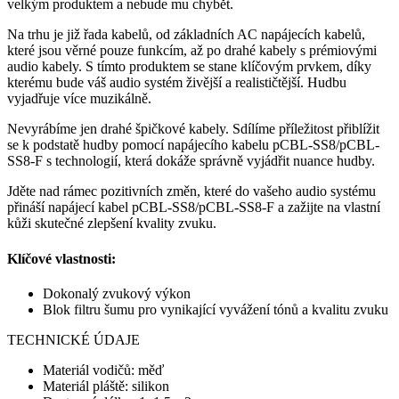
velkým produktem a nebude mu chybět.
Na trhu je již řada kabelů, od základních AC napájecích kabelů,
které jsou věrné pouze funkcím, až po drahé kabely s prémiovými
audio kabely. S tímto produktem se stane klíčovým prvkem, díky
kterému bude váš audio systém živější a realističtější. Hudbu
vyjadřuje více muzikálně.
Nevyrábíme jen drahé špičkové kabely. Sdílíme příležitost přiblížit
se k podstatě hudby pomocí napájecího kabelu pCBL-SS8/pCBL-
SS8-F s technologií, která dokáže správně vyjádřit nuance hudby.
Jděte nad rámec pozitivních změn, které do vašeho audio systému
přináší napájecí kabel pCBL-SS8/pCBL-SS8-F a zažijte na vlastní
kůži skutečné zlepšení kvality zvuku.
Klíčové vlastnosti:
Dokonalý zvukový výkon
Blok filtru šumu pro vynikající vyvážení tónů a kvalitu zvuku
TECHNICKÉ ÚDAJE
Materiál vodičů: měď
Materiál pláště: silikon