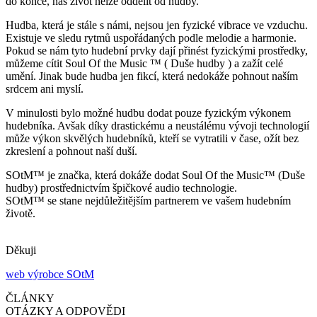
do konce, náš život nelze oddělit od hudby.
Hudba, která je stále s námi, nejsou jen fyzické vibrace ve vzduchu.
Existuje ve sledu rytmů uspořádaných podle melodie a harmonie.
Pokud se nám tyto hudební prvky dají přinést fyzickými prostředky,
můžeme cítit
Soul Of the Music
™ ( Duše hudby
) a zažít celé
umění. Jinak bude hudba jen fikcí, která nedokáže pohnout naším
srdcem ani myslí.
V minulosti bylo možné hudbu dodat pouze fyzickým výkonem
hudebníka. Avšak díky drastickému a neustálému vývoji technologií
může výkon skvělých hudebníků, kteří se vytratili v čase, ožít bez
zkreslení a pohnout naší duší.
SOtM™ je značka, která dokáže dodat Soul Of the Music™ (Duše
hudby) prostřednictvím špičkové audio technologie.
SOtM™ se stane nejdůležitějším partnerem ve vašem hudebním
životě.
Děkuji
web výrobce SOtM
ČLÁNKY
OTÁZKY A ODPOVĚDI