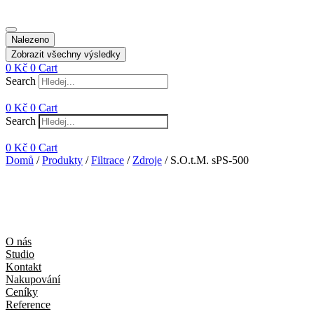
Nalezeno
Zobrazit všechny výsledky
0
Kč
0
Cart
Search
0
Kč
0
Cart
Search
0
Kč
0
Cart
Domů
/
Produkty
/
Filtrace
/
Zdroje
/ S.O.t.M. sPS-500
O nás
Studio
Kontakt
Nakupování
Ceníky
Reference