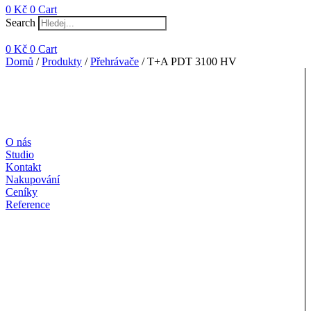
0
Kč
0
Cart
Search
0
Kč
0
Cart
Domů
/
Produkty
/
Přehrávače
/ T+A PDT 3100 HV
O nás
Studio
Kontakt
Nakupování
Ceníky
Reference