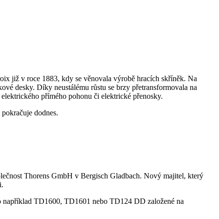
oix již v roce 1883, kdy se věnovala výrobě hracích skříněk. Na
akové desky. Díky neustálému růstu se brzy přetransformovala na
elektrického přímého pohonu či elektrické přenosky.
i pokračuje dodnes.
společnost Thorens GmbH v Bergisch Gladbach. Nový majitel, který
i.
 jako například TD1600, TD1601 nebo TD124 DD založené na