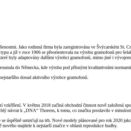
šenostmi. Jako rodinná firma byla zaregistrována ve Švýcarském St. Cr
a typu a již v roce 1906 se přeorientovala na výrobu gramofonů pro šel
teré byly adaptovány dalšími výrobci gramofonů, mimo jiné i vývojem 
í přesunula do Německa, kde výroba pod přísnými kvalitativními normam
a nejstaršího dosud aktivního výrobce gramofonů.
hází vzkříšení. V květnu 2018 začíná obchodní činnost nově založená 
ychlý návrat k „DNA“ Thorens, k tomu, co značku proslavilo v minulost
ce se úspěšně umisťují na trh. Nové modely plánované pro rok 2020
nového majitele k nejstarší značce v oblasti reprodukce hudby.