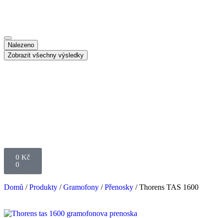
Nalezeno
Zobrazit všechny výsledky
0
Kč
0
Domů
/
Produkty
/
Gramofony
/
Přenosky
/ Thorens TAS 1600