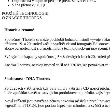
Doporučená vstupní impedance předzesilovače: 100 Ω
Váha přenosky: 8,2 g
POUŽITÉ TECHNOLOGIE
O ZNAČCE THORENS
Historie a renomé
Společnost Thorens se může pochlubit bohatou historií vývoje a zku
přelomu 19. a 20. století začala vyrábět vlastní fonografy Edisonov
akciovou společnost a přispěla mnoha technologickými inovacemi, k
Své výrobní kapacity společnost již v šedesátých letech 20. stolet
Značka Thorens, se svojí historií delší než 130 let, lze považovat z
Současnost s DNA Thorens
Po útrapách v 90. letech kdy byly vinyly vytištěny CD nosiči přic
bude zpočátku stavět na stávajícím produktovém portfoliu, zajistí r
Nová zařízení jsou navržena během několika měsíců a první inova
legendárním TD124, jsou poctou úspěchem minulosti a svědčí o úctě 