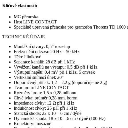
Klíčové vlastnosti:
MC přenoska
Hrot LINE CONTACT
Speciálně upravená přenoska pro gramofon Thorens TD 1600
TECHNICKÉ ÚDAJE
Montážní otvory: 0,5“ rozestup
Frekvenční odezva: 20 Hz – 50 kHz
Tělo: hliníkové
Separace kanálů: 28 dB při 1 kHz
Vyvážení kanálů na výstupu: 0,5 dB při 1 kHz
Výstupní napětí: 0,4 mV při 1 kHz, 5 cm/sek
Vertikální snímací úhel: 20°
Doporučený přítlak: 1,2 – 2,2 g (doporučujeme 2 g)
Tvar hrotu: LINE CONTACT
Rozměry hrotu: 1,5 x 0,28 milionu.
Chvějivka: průměr 0,28 mm, boron
Impedance cívky: 12 Ω při 1 kHz
Indukčnost cívky: 25 µH při 1 kHz
Statická shoda: 22 x 10 – 6 cm / dýně
Dynamická shoda: 18 x 10 – 6 cm / dýně (100 Hz)
Konektory: mosazné