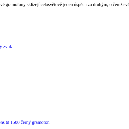
é gramofony sklízejí celosvětově jeden úspěch za druhým, o čemž svěd
lý zvuk