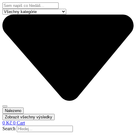
Přejít
Search
k
...
obsahu
Nalezeno
Zobrazit všechny výsledky
0
Kč
0
Cart
Search