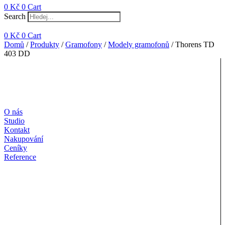
0
Kč
0
Cart
Search
0
Kč
0
Cart
Domů
/
Produkty
/
Gramofony
/
Modely gramofonů
/ Thorens TD
403 DD
O nás
Studio
Kontakt
Nakupování
Ceníky
Reference