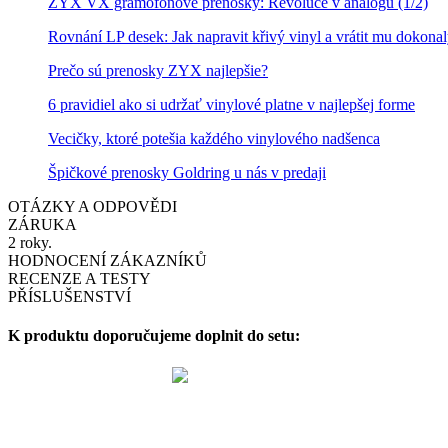
ZYX VX gramofónové přenosky: Revoluce v analogu (1/2)
Rovnání LP desek: Jak napravit křivý vinyl a vrátit mu dokona
Prečo sú prenosky ZYX najlepšie?
6 pravidiel ako si udržať vinylové platne v najlepšej forme
Vecičky, ktoré potešia každého vinylového nadšenca
Špičkové prenosky Goldring u nás v predaji
OTÁZKY A ODPOVĚDI
ZÁRUKA
2 roky.
HODNOCENÍ ZÁKAZNÍKŮ
RECENZE A TESTY
PŘÍSLUŠENSTVÍ
K produktu doporučujeme doplnit do setu: