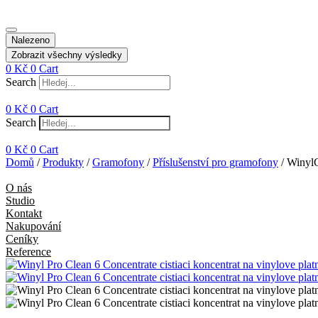
Nalezeno
Zobrazit všechny výsledky
0
Kč
0
Cart
Search
0
Kč
0
Cart
Search
0
Kč
0
Cart
Domů
/
Produkty
/
Gramofony
/
Příslušenství pro gramofony
/ WinylC
O nás
Studio
Kontakt
Nakupování
Ceníky
Reference