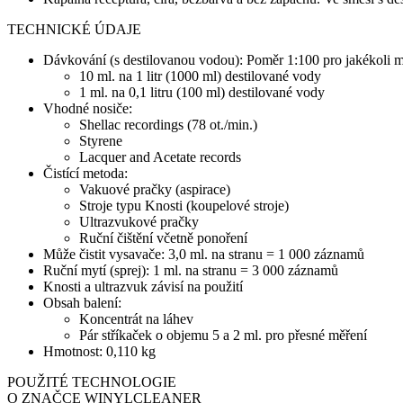
TECHNICKÉ ÚDAJE
Dávkování (s destilovanou vodou): Poměr 1:100 pro jakékoli m
10 ml. na 1 litr (1000 ml) destilované vody
1 ml. na 0,1 litru (100 ml) destilované vody
Vhodné nosiče:
Shellac recordings (78 ot./min.)
Styrene
Lacquer and Acetate records
Čistící metoda:
Vakuové pračky (aspirace)
Stroje typu Knosti (koupelové stroje)
Ultrazvukové pračky
Ruční čištění včetně ponoření
Může čistit vysavače: 3,0 ml. na stranu = 1 000 záznamů
Ruční mytí (sprej): 1 ml. na stranu = 3 000 záznamů
Knosti a ultrazvuk závisí na použití
Obsah balení:
Koncentrát na láhev
Pár stříkaček o objemu 5 a 2 ml. pro přesné měření
Hmotnost: 0,110 kg
POUŽITÉ TECHNOLOGIE
O ZNAČCE WINYLCLEANER