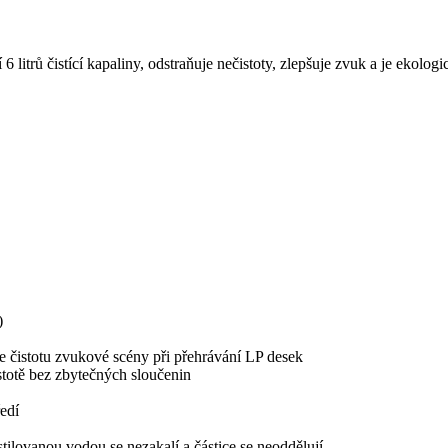
 litrů čistící kapaliny, odstraňuje nečistoty, zlepšuje zvuk a je ekologi
)
je čistotu zvukové scény při přehrávání LP desek
stotě bez zbytečných sloučenin
edí
tilovanou vodou se nezakalí a částice se neoddělují