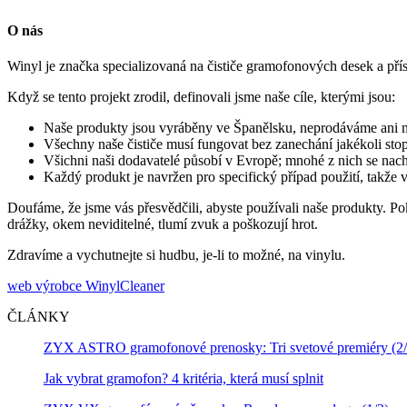
O nás
Winyl je značka specializovaná na čističe gramofonových desek a přís
Když se tento projekt zrodil, definovali jsme naše cíle, kterými jsou:
Naše produkty jsou vyráběny ve Španělsku, neprodáváme ani n
Všechny naše čističe musí fungovat bez zanechání jakékoli sto
Všichni naši dodavatelé působí v Evropě; mnohé z nich se nach
Každý produkt je navržen pro specifický případ použití, takže
Doufáme, že jsme vás přesvědčili, abyste používali naše produkty. P
drážky, okem neviditelné, tlumí zvuk a poškozují hrot.
Zdravíme a vychutnejte si hudbu, je-li to možné, na vinylu.
web výrobce WinylCleaner
ČLÁNKY
ZYX ASTRO gramofonové prenosky: Tri svetové premiéry (2/
Jak vybrat gramofon? 4 kritéria, která musí splnit