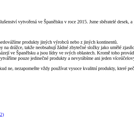
lušenství vytvořená ve Španělsku v roce 2015. Jsme sběratelé desek, a
edovážíme produkty jiných výrobců nebo z jiných kontinentů.
py na drážce, takže neobsahují žádné zbytečné složky jako umělé zjasň
ázejí ve Španělsku a jsou lídry ve svých oblastech. Kromě toho provád
 vytváříme pouze jedinečné produkty a nevyrábíme ani jeden víceúčelo
okud ne, nezapomeňte vždy používat vysoce kvalitní produkty, které peč
2)