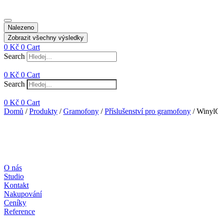
Nalezeno
Zobrazit všechny výsledky
0
Kč
0
Cart
Search
0
Kč
0
Cart
Search
0
Kč
0
Cart
Domů
/
Produkty
/
Gramofony
/
Příslušenství pro gramofony
/ Winyl
O nás
Studio
Kontakt
Nakupování
Ceníky
Reference