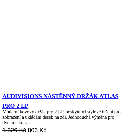
AUDIVISIONS NÁSTĚNNÝ DRŽÁK ATLAS
PRO 2 LP
Moderní kovový držák pro 2 LP, poskytující stylové řešení pro
zobrazení a ukládání desek na zdi. Jednoduchá výměna pro
dynamickou…
Původní
Aktuální
1 326
Kč
806
Kč