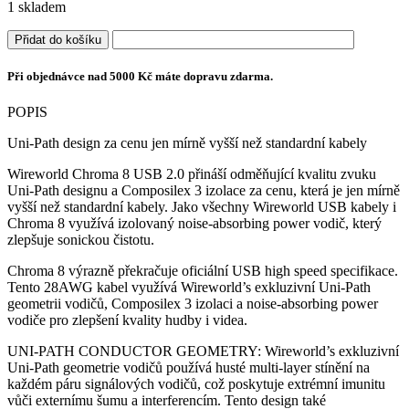
1 skladem
Wireworld
Přidat do košíku
Chroma
8,
Při objednávce nad 5000 Kč máte dopravu zdarma.
USB2,
A-
POPIS
B,
1m
Uni-Path design za cenu jen mírně vyšší než standardní kabely
množství
Wireworld Chroma 8 USB 2.0 přináší odměňující kvalitu zvuku
Uni-Path designu a Composilex 3 izolace za cenu, která je jen mírně
vyšší než standardní kabely. Jako všechny Wireworld USB kabely i
Chroma 8 využívá izolovaný noise-absorbing power vodič, který
zlepšuje sonickou čistotu.
Chroma 8 výrazně překračuje oficiální USB high speed specifikace.
Tento 28AWG kabel využívá Wireworld’s exkluzivní Uni-Path
geometrii vodičů, Composilex 3 izolaci a noise-absorbing power
vodiče pro zlepšení kvality hudby i videa.
UNI-PATH CONDUCTOR GEOMETRY: Wireworld’s exkluzivní
Uni-Path geometrie vodičů používá husté multi-layer stínění na
každém páru signálových vodičů, což poskytuje extrémní imunitu
vůči externímu šumu a interferencím. Tento design také