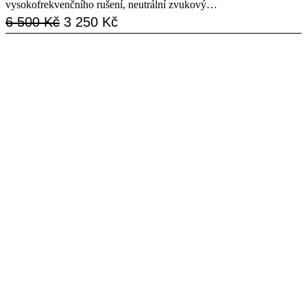
vysokofrekvenčního rušení, neutrální zvukový…
Původní
Aktuální
6 500
Kč
3 250
Kč
cena
cena
byla:
je:
6
3
500 Kč.
250 Kč.