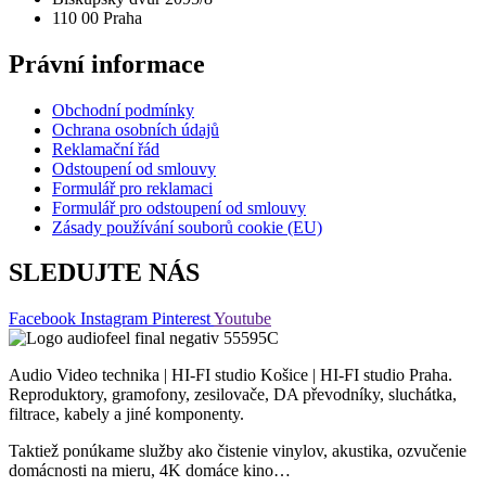
110 00 Praha
Právní informace
Obchodní podmínky
Ochrana osobních údajů
Reklamační řád
Odstoupení od smlouvy
Formulář pro reklamaci
Formulář pro odstoupení od smlouvy
Zásady používání souborů cookie (EU)
SLEDUJTE NÁS
Facebook
Instagram
Pinterest
Youtube
Audio Video technika | HI-FI studio Košice | HI-FI studio Praha.
Reproduktory, gramofony, zesilovače, DA převodníky, sluchátka,
filtrace, kabely a jiné komponenty.
Taktiež ponúkame služby ako čistenie vinylov, akustika, ozvučenie
domácnosti na mieru, 4K domáce kino…