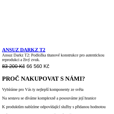
ANSUZ DARKZ T2
Ansuz Darkz T2: Podložka titanové konstrukce pro autentickou
reprodukci a živý zvuk.
Původní
Aktuální
83 200
Kč
66 560
Kč
cena
cena
PROČ NAKUPOVAT S NÁMI?
byla:
je:
Vybíráme pro Vás ty nejlepší komponenty ze světa
83
66
200 Kč.
560 Kč.
Na sestavu se díváme komplexně a posouváme její hranice
K produktům nabízíme odpovídající služby s přidanou hodnotou