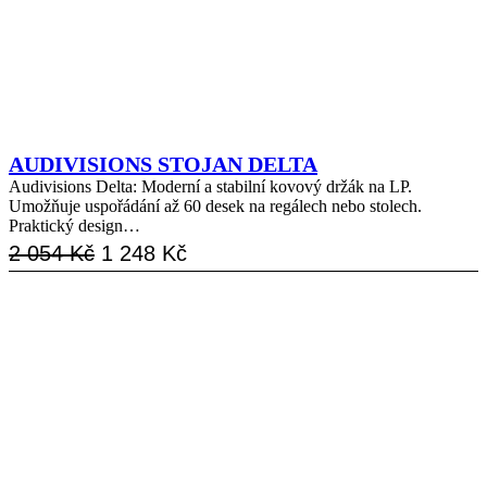
AUDIVISIONS STOJAN DELTA
Audivisions Delta: Moderní a stabilní kovový držák na LP.
Umožňuje uspořádání až 60 desek na regálech nebo stolech.
Praktický design…
Původní
Aktuální
2 054
Kč
1 248
Kč
cena
cena
byla:
je:
2
1
054 Kč.
248 Kč.