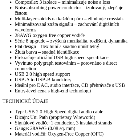
Composilex 3 izolace – minimalizuje noise a loss
Noise-absorbing power conductor – izolovaný, zlepšuje
čistotu
Multi-layer shields na každém páru – eliminuje crosstalk
Minimalizovaná ztráta signálu – zachování digitálních
waveforms
28AWG oxygen-free copper vodiče
Série 8 upgrade – zvýšená muzikalita, rozlišení, dynamika
Flat design – flexibilní a snadno umístitelný
Žlutá barva – snadná identifikace
Překračuje oficiální USB high speed specifikace
Vyvinuto polygraph testováním – porovnáno s direct
connection
USB 2.0 high speed support
USB-A to USB-B konektory
Ideální pro DAC, audio interface, CD přehrávače s USB
Entry-level cena s high-end technologií
TECHNICKÉ ÚDAJE
Typ: USB 2.0 High Speed digital audio cable
Dizajn: Uni-Path (proprietary Wireworld)
Signálové vodiče: 1 conductor, 3 insulated strands
Gauge: 28AWG (0.08 sq. mm)
Materiál vodičů: Oxygen-Free Copper (OFC)