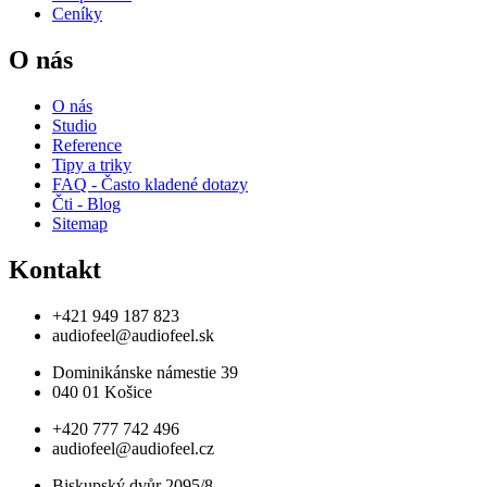
Ceníky
O nás
O nás
Studio
Reference
Tipy a triky
FAQ - Často kladené dotazy
Čti - Blog
Sitemap
Kontakt
+421 949 187 823
audiofeel@audiofeel.sk
Dominikánske námestie 39
040 01 Košice
+420 777 742 496
audiofeel@audiofeel.cz
Biskupský dvůr 2095/8