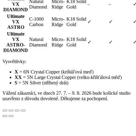
Natural
Micro-
K18 Solid
VX
–
–
Diamond
Ridge
Gold
DIAMOND
Ultimate
C-1000
Micro-
K18 Solid
VX
✓
✓
Carbon
Ridge
Gold
ASTRO
Ultimate
VX
Natural
Micro-
K18 Solid
✓
✓
ASTRO-
Diamond
Ridge
Gold
DIAMOND
Vysvětlivky:
X
= 6N Crystal Copper (krištáľová meď)
XX
= 5N Large Crystal Copper (velko-křišťálová měď)
S
= 5N Silver (stříbrný drát)
Vážení zákazníci, ve dnech 27. 7. – 9. 8. 2026 bude košické studio
uzavřeno z důvodu dovolené. Děkujeme za pochopení.