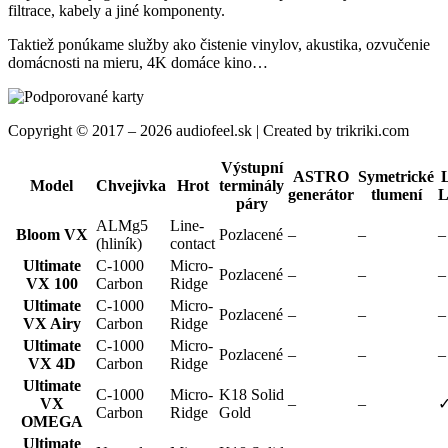
filtrace, kabely a jiné komponenty.
Taktiež ponúkame služby ako čistenie vinylov, akustika, ozvučenie
domácnosti na mieru, 4K domáce kino…
Copyright © 2017 – 2026 audiofeel.sk | Created by trikriki.com
Výstupní
ASTRO
Symetrické
Model
Chvejivka
Hrot
terminály
generátor
tlumení
L
páry
ALMg5
Line-
Bloom VX
Pozlacené
–
–
–
(hliník)
contact
Ultimate
C-1000
Micro-
Pozlacené
–
–
–
VX 100
Carbon
Ridge
Ultimate
C-1000
Micro-
Pozlacené
–
–
–
VX Airy
Carbon
Ridge
Ultimate
C-1000
Micro-
Pozlacené
–
–
–
VX 4D
Carbon
Ridge
Ultimate
C-1000
Micro-
K18 Solid
VX
–
–
Carbon
Ridge
Gold
OMEGA
Ultimate