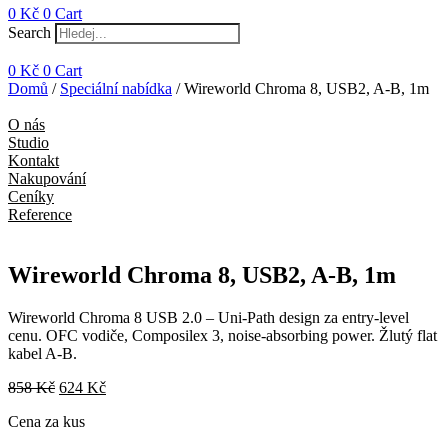
0
Kč
0
Cart
Search
0
Kč
0
Cart
Domů
/
Speciální nabídka
/ Wireworld Chroma 8, USB2, A-B, 1m
O nás
Studio
Kontakt
Nakupování
Ceníky
Reference
Wireworld Chroma 8, USB2, A-B, 1m
Wireworld Chroma 8 USB 2.0 – Uni-Path design za entry-level
cenu. OFC vodiče, Composilex 3, noise-absorbing power. Žlutý flat
kabel A-B.
Původní
Aktuální
858
Kč
624
Kč
cena
cena
Cena za kus
byla:
je:
858 Kč.
624 Kč.