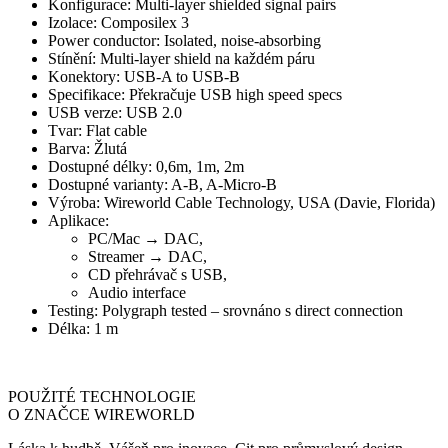
Konfigurace: Multi-layer shielded signal pairs
Izolace: Composilex 3
Power conductor: Isolated, noise-absorbing
Stínění: Multi-layer shield na každém páru
Konektory: USB-A to USB-B
Specifikace: Překračuje USB high speed specs
USB verze: USB 2.0
Tvar: Flat cable
Barva: Žlutá
Dostupné délky: 0,6m, 1m, 2m
Dostupné varianty: A-B, A-Micro-B
Výroba: Wireworld Cable Technology, USA (Davie, Florida)
Aplikace:
PC/Mac → DAC,
Streamer → DAC,
CD přehrávač s USB,
Audio interface
Testing: Polygraph tested – srovnáno s direct connection
Délka: 1 m
POUŽITÉ TECHNOLOGIE
O ZNAČCE WIREWORLD