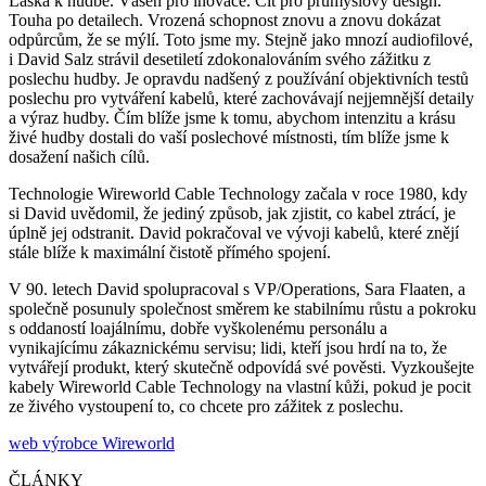
Láska k hudbě. Vášeň pro inovace. Cit pro průmyslový design.
Touha po detailech. Vrozená schopnost znovu a znovu dokázat
odpůrcům, že se mýlí. Toto jsme my. Stejně jako mnozí audiofilové,
i David Salz strávil desetiletí zdokonalováním svého zážitku z
poslechu hudby. Je opravdu nadšený z používání objektivních testů
poslechu pro vytváření kabelů, které zachovávají nejjemnější detaily
a výraz hudby. Čím blíže jsme k tomu, abychom intenzitu a krásu
živé hudby dostali do vaší poslechové místnosti, tím blíže jsme k
dosažení našich cílů.
Technologie Wireworld Cable Technology začala v roce 1980, kdy
si David uvědomil, že jediný způsob, jak zjistit, co kabel ztrácí, je
úplně jej odstranit. David pokračoval ve vývoji kabelů, které znějí
stále blíže k maximální čistotě přímého spojení.
V 90. letech David spolupracoval s VP/Operations, Sara Flaaten, a
společně posunuly společnost směrem ke stabilnímu růstu a pokroku
s oddaností loajálnímu, dobře vyškolenému personálu a
vynikajícímu zákaznickému servisu; lidi, kteří jsou hrdí na to, že
vytvářejí produkt, který skutečně odpovídá své pověsti. Vyzkoušejte
kabely Wireworld Cable Technology na vlastní kůži, pokud je pocit
ze živého vystoupení to, co chcete pro zážitek z poslechu.
web výrobce Wireworld
ČLÁNKY