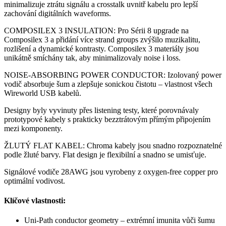
minimalizuje ztrátu signálu a crosstalk uvnitř kabelu pro lepší
zachování digitálních waveforms.
COMPOSILEX 3 INSULATION: Pro Sérii 8 upgrade na
Composilex 3 a přidání více strand groups zvýšilo muzikalitu,
rozlišení a dynamické kontrasty. Composilex 3 materiály jsou
unikátně smíchány tak, aby minimalizovaly noise i loss.
NOISE-ABSORBING POWER CONDUCTOR: Izolovaný power
vodič absorbuje šum a zlepšuje sonickou čistotu – vlastnost všech
Wireworld USB kabelů.
Designy byly vyvinuty přes listening testy, které porovnávaly
prototypové kabely s prakticky bezztrátovým přímým připojením
mezi komponenty.
ŽLUTÝ FLAT KABEL: Chroma kabely jsou snadno rozpoznatelné
podle žluté barvy. Flat design je flexibilní a snadno se umisťuje.
Signálové vodiče 28AWG jsou vyrobeny z oxygen-free copper pro
optimální vodivost.
Klíčové vlastnosti:
Uni-Path conductor geometry – extrémní imunita vůči šumu