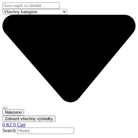
Přejít
Search
k
...
obsahu
Nalezeno
Zobrazit všechny výsledky
0
Kč
0
Cart
Search