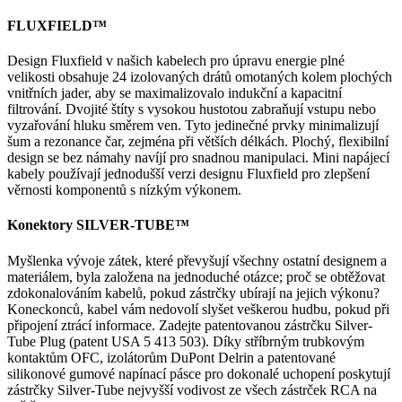
FLUXFIELD™
Design Fluxfield v našich kabelech pro úpravu energie plné
velikosti obsahuje 24 izolovaných drátů omotaných kolem plochých
vnitřních jader, aby se maximalizovalo indukční a kapacitní
filtrování. Dvojité štíty s vysokou hustotou zabraňují vstupu nebo
vyzařování hluku směrem ven. Tyto jedinečné prvky minimalizují
šum a rezonance čar, zejména při větších délkách. Plochý, flexibilní
design se bez námahy navíjí pro snadnou manipulaci. Mini napájecí
kabely používají jednodušší verzi designu Fluxfield pro zlepšení
věrnosti komponentů s nízkým výkonem.
Konektory SILVER-TUBE™
Myšlenka vývoje zátek, které převyšují všechny ostatní designem a
materiálem, byla založena na jednoduché otázce; proč se obtěžovat
zdokonalováním kabelů, pokud zástrčky ubírají na jejich výkonu?
Koneckonců, kabel vám nedovolí slyšet veškerou hudbu, pokud při
připojení ztrácí informace. Zadejte patentovanou zástrčku Silver-
Tube Plug (patent USA 5 413 503). Díky stříbrným trubkovým
kontaktům OFC, izolátorům DuPont Delrin a patentované
silikonové gumové napínací pásce pro dokonalé uchopení poskytují
zástrčky Silver-Tube nejvyšší vodivost ze všech zástrček RCA na