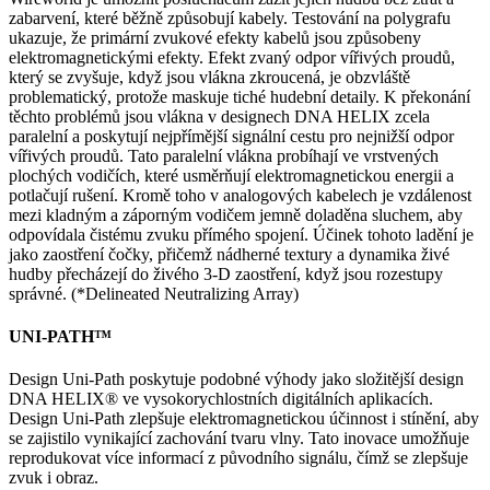
zabarvení, které běžně způsobují kabely. Testování na polygrafu
ukazuje, že primární zvukové efekty kabelů jsou způsobeny
elektromagnetickými efekty. Efekt zvaný odpor vířivých proudů,
který se zvyšuje, když jsou vlákna zkroucená, je obzvláště
problematický, protože maskuje tiché hudební detaily. K překonání
těchto problémů jsou vlákna v designech DNA HELIX zcela
paralelní a poskytují nejpřímější signální cestu pro nejnižší odpor
vířivých proudů. Tato paralelní vlákna probíhají ve vrstvených
plochých vodičích, které usměrňují elektromagnetickou energii a
potlačují rušení. Kromě toho v analogových kabelech je vzdálenost
mezi kladným a záporným vodičem jemně doladěna sluchem, aby
odpovídala čistému zvuku přímého spojení. Účinek tohoto ladění je
jako zaostření čočky, přičemž nádherné textury a dynamika živé
hudby přecházejí do živého 3-D zaostření, když jsou rozestupy
správné. (*Delineated Neutralizing Array)
UNI-PATH™
Design Uni-Path poskytuje podobné výhody jako složitější design
DNA HELIX® ve vysokorychlostních digitálních aplikacích.
Design Uni-Path zlepšuje elektromagnetickou účinnost i stínění, aby
se zajistilo vynikající zachování tvaru vlny. Tato inovace umožňuje
reprodukovat více informací z původního signálu, čímž se zlepšuje
zvuk i obraz.