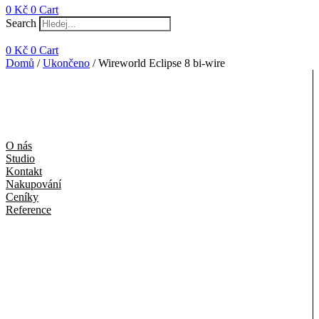
0
Kč
0
Cart
Search
0
Kč
0
Cart
Domů
/
Ukončeno
/ Wireworld Eclipse 8 bi-wire
O nás
Studio
Kontakt
Nakupování
Ceníky
Reference