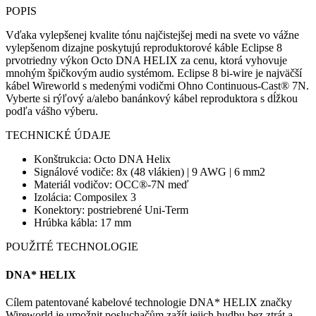
POPIS
Vďaka vylepšenej kvalite tónu najčistejšej medi na svete vo vážne
vylepšenom dizajne poskytujú reproduktorové káble Eclipse 8
prvotriedny výkon Octo DNA HELIX za cenu, ktorá vyhovuje
mnohým špičkovým audio systémom. Eclipse 8 bi-wire je najväčší
kábel Wireworld s medenými vodičmi Ohno Continuous-Cast® 7N.
Vyberte si rýľový a/alebo banánkový kábel reproduktora s dĺžkou
podľa vášho výberu.
TECHNICKÉ ÚDAJE
Konštrukcia: Octo DNA Helix
Signálové vodiče: 8x (48 vlákien) | 9 AWG | 6 mm2
Materiál vodičov: OCC®-7N meď
Izolácia: Composilex 3
Konektory: postriebrené Uni-Term
Hrúbka kábla: 17 mm
POUŽITÉ TECHNOLOGIE
DNA* HELIX
Cílem patentované kabelové technologie DNA* HELIX značky
Wireworld je umožnit posluchačům zažít jejich hudbu bez ztrát a