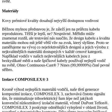
světě.
Materiály
Kovy prémiové kvality dosahují nejvyšší dostupnou vodivost
Běžnou mylnou představou je, že záleží jen na průřezu kabelu
reproduktoru. Těžší je lepší, ne? Nesprávné. Měřidlo může
znamenat rozdíl, ale testování nás naučilo, že design kabelu a kvalita
materiálu mohou mít ještě větší vliv na zvuk, který slyšíme. Proto se
zaměřujeme na vývoj co nejefektivnějších designů a jejich výrobu z
nejkvalitnějších materiálů dostupných v každé cenové kategorii.
Například vodiče v našich nejlevnějších kabelech jsou z
bezkyslíkaté mědi a naše špičkové kabely používají nejlepší vodič
na světě, Ohno Continuous-Cast® 7 Nines (99,99999%) čisté pevné
stříbro.
Izolace COMPOSILEX® 3
Kromě výhod nejlepších materiálů vodičů, naše třetí generace
kompozitní izolace, COMPOSILEX 3, zachovává čistotu signálu
tím, že minimalizuje triboelektrický šum lépe než jakýkoli
konvenční nízkoztrátový izolační materiál, včetně DuPont Teflon®.
COMPOSILEX 3 poskytuje odměňující vylepšení v oblasti živosti,
zaostření a dynamického kontrastu. Díky těmto inovacím špičkové