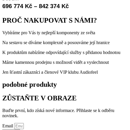
Rozpětí
696 774
Kč
–
842 374
Kč
cen:
PROČ NAKUPOVAT S NÁMI?
696
Vybíráme pro Vás ty nejlepší komponenty ze světa
774 Kč
až
Na sestavu se díváme komplexně a posouváme její hranice
842
K produktům nabízíme odpovídající služby s přidanou hodnotou
374 Kč
Máme kamennou prodejnu s možností vidět a vyslechnout
Jen šťastní zákazníci a členové VIP klubu Audiofeel
podobné produkty
ZŮSTAŇTE V OBRAZE
Buďte první, kdo získá nové informace. Přihlaste se k odběru
novinek.
Email