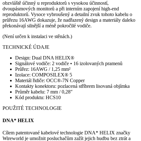
obzvláště účinný u reproduktorů s vysokou účinností,
dvoupásmových monitorů a při interním zapojení high-end
reproduktorů. Vysoce vybroušený a detailní zvuk tohoto kabelu o
průřezu 16AWG dokazuje, že nadřazený design a materiály daleko
překonávají silnější a méně pokročilé vodiče.
(Není určen k instalaci ve stěnách.)
TECHNICKÉ ÚDAJE
Design: Dual DNA HELIX®
Signálové vodiče: 2 vodiče • 16 izolovaných pramenů
Průřez: 16AWG / 1,25 mm²
Izolace: COMPOSILEX® 5
Materiál řidiče: OCC®-7N Copper
Kontakty konektoru: pozlacená stříbrem lisovaná objímka
Průměr kabelu: 7 mm / 0,28″
Kód produktu: HCS10
POUŽITÉ TECHNOLOGIE
DNA* HELIX
Cílem patentované kabelové technologie DNA* HELIX značky
Wireworld je umožnit posluchačům zažít jejich hudbu bez ztrát a