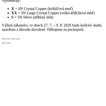
Vysvětlivky:
X
= 6N Crystal Copper (krištáľová meď)
XX
= 5N Large Crystal Copper (velko-křišťálová měď)
S
= 5N Silver (stříbrný drát)
Vážení zákazníci, ve dnech 27. 7. – 9. 8. 2026 bude košické studio
uzavřeno z důvodu dovolené. Děkujeme za pochopení.