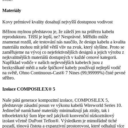
Materiály
Kovy prémiové kvality dosahují nejvyšší dostupnou vodivost
Běžnou mylnou představou je, že záleží jen na průřezu kabelu
reproduktoru. Těžší je lepší, ne? Nesprávné. Měřidlo může
znamenat rozdíl, ale testování nás naučilo, že design kabelu a kvalita
materiálu mohou mít ještě větší vliv na zvuk, který slyšíme. Proto se
zaměřujeme na vývoj co nejefektivnějších designů a jejich výrobu z
nejkvalitnějších materiálů dostupných v každé cenové kategorii.
Například vodiče v našich nejlevnějších kabelech jsou z
bezkyslíkaté mědi a naše špičkové kabely používají nejlepší vodič
na světě, Ohno Continuous-Cast® 7 Nines (99,99999%) čisté pevné
stříbro.
Izolace COMPOSILEX® 5
Naše pátá generace kompozitní izolace, COMPOSILEX 5,
představuje zásadní posun ve výkonu kabelů Wireworld Series 10.
Jedinečně namíchané materiály minimalizují jak ztráty, tak i
triboelektrický šum lépe než jakýkoli konvenční nízkoztrátový
izolant včetně DuPont Teflon®. Výsledkem je mimořádně tiché
pozadí, tónová čistota a expanzivní prostorovost, které odhalují více