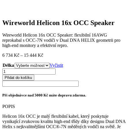
Wireworld Helicon 16x OCC Speaker
Wireworld Helicon 16x OCC Speaker: flexibilní 16AWG
reprokabal s OCC-7N vodiči v Dual DNA HELIX geometrii pro
high-end monitory a efektivní repro.
Rozpětí
6 734
Kč
–
15 444
Kč
cen:
Délka
6
Vyčistit
734 Kč
Wireworld
až
Helicon
Přidat do košíku
15
16x
444 Kč
OCC
Speaker
Při objednávce nad 5000 Kč máte dopravu zdarma.
množství
POPIS
Helicon 16x OCC je malý flexibilní kabel, který poskytuje
vynikající zvukovou kvalitu high-end třídy díky designu Dual DNA
Helix s nejkvalitnějšími OCC®-7N měděných vodiči na světě. Je