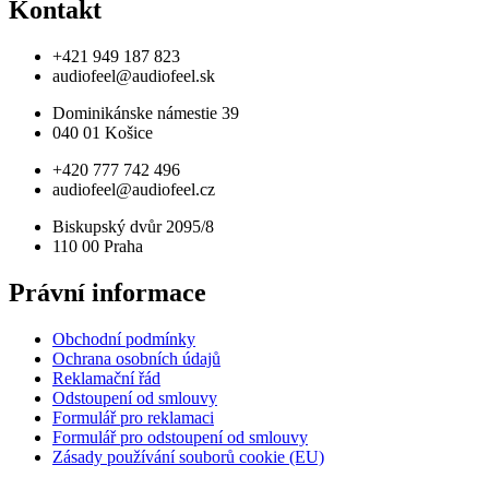
Kontakt
+421 949 187 823
audiofeel@audiofeel.sk
Dominikánske námestie 39
040 01 Košice
+420 777 742 496
audiofeel@audiofeel.cz
Biskupský dvůr 2095/8
110 00 Praha
Právní informace
Obchodní podmínky
Ochrana osobních údajů
Reklamační řád
Odstoupení od smlouvy
Formulář pro reklamaci
Formulář pro odstoupení od smlouvy
Zásady používání souborů cookie (EU)