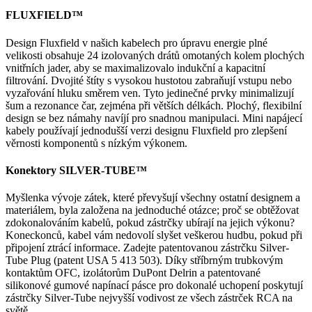
FLUXFIELD™
Design Fluxfield v našich kabelech pro úpravu energie plné
velikosti obsahuje 24 izolovaných drátů omotaných kolem plochých
vnitřních jader, aby se maximalizovalo indukční a kapacitní
filtrování. Dvojité štíty s vysokou hustotou zabraňují vstupu nebo
vyzařování hluku směrem ven. Tyto jedinečné prvky minimalizují
šum a rezonance čar, zejména při větších délkách. Plochý, flexibilní
design se bez námahy navíjí pro snadnou manipulaci. Mini napájecí
kabely používají jednodušší verzi designu Fluxfield pro zlepšení
věrnosti komponentů s nízkým výkonem.
Konektory SILVER-TUBE™
Myšlenka vývoje zátek, které převyšují všechny ostatní designem a
materiálem, byla založena na jednoduché otázce; proč se obtěžovat
zdokonalováním kabelů, pokud zástrčky ubírají na jejich výkonu?
Koneckonců, kabel vám nedovolí slyšet veškerou hudbu, pokud při
připojení ztrácí informace. Zadejte patentovanou zástrčku Silver-
Tube Plug (patent USA 5 413 503). Díky stříbrným trubkovým
kontaktům OFC, izolátorům DuPont Delrin a patentované
silikonové gumové napínací pásce pro dokonalé uchopení poskytují
zástrčky Silver-Tube nejvyšší vodivost ze všech zástrček RCA na
světě.