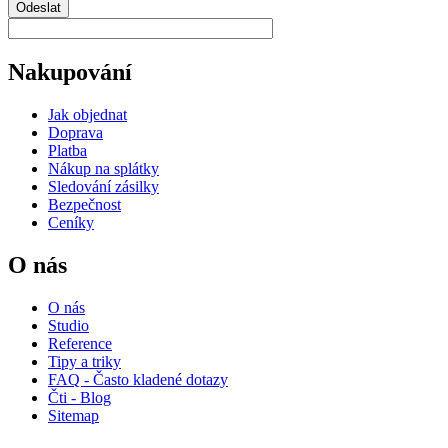
Odeslat
Nakupování
Jak objednat
Doprava
Platba
Nákup na splátky
Sledování zásilky
Bezpečnost
Ceníky
O nás
O nás
Studio
Reference
Tipy a triky
FAQ - Často kladené dotazy
Čti - Blog
Sitemap