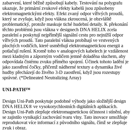
zabarvení, které běžně způsobují kabely. Testování na polygrafu
ukazuje, že primární zvukové efekty kabelů jsou způsobeny
elektromagnetickými efekty. Efekt zvaný odpor vířivých proudů,
který se zvyšuje, když jsou vlákna zkroucená, je obzvláště
problematický, protože maskuje tiché hudební detaily. K překonání
těchto problémů jsou vlákna v designech DNA HELIX zcela
paralelní a poskytují nejpřímější signální cestu pro nejnižší odpor
vířivých proudů. Tato paralelní vlákna probíhají ve vrstvených
plochých vodičích, které usměrňují elektromagnetickou energii a
potlačují rušení. Kromě toho v analogových kabelech je vzdálenost
mezi kladným a záporným vodičem jemně doladěna sluchem, aby
odpovídala čistému zvuku přímého spojení. Účinek tohoto ladění je
jako zaostření čočky, přičemž nádherné textury a dynamika živé
hudby přecházejí do živého 3-D zaostření, když jsou rozestupy
správné. (*Delineated Neutralizing Array)
UNI-PATH™
Design Uni-Path poskytuje podobné výhody jako složitější design
DNA HELIX® ve vysokorychlostních digitálních aplikacích.
Design Uni-Path zlepšuje elektromagnetickou účinnost i stínění, aby
se zajistilo vynikající zachování tvaru vlny. Tato inovace umožňuje
reprodukovat více informací z původního signálu, čímž se zlepšuje
zvuk i obraz.