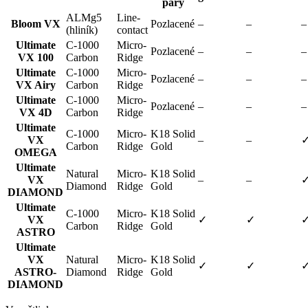
páry
ALMg5
Line-
Bloom VX
Pozlacené
–
–
–
(hliník)
contact
Ultimate
C-1000
Micro-
Pozlacené
–
–
–
VX 100
Carbon
Ridge
Ultimate
C-1000
Micro-
Pozlacené
–
–
–
VX Airy
Carbon
Ridge
Ultimate
C-1000
Micro-
Pozlacené
–
–
–
VX 4D
Carbon
Ridge
Ultimate
C-1000
Micro-
K18 Solid
VX
–
–
Carbon
Ridge
Gold
OMEGA
Ultimate
Natural
Micro-
K18 Solid
VX
–
–
Diamond
Ridge
Gold
DIAMOND
Ultimate
C-1000
Micro-
K18 Solid
VX
✓
✓
Carbon
Ridge
Gold
ASTRO
Ultimate
VX
Natural
Micro-
K18 Solid
✓
✓
ASTRO-
Diamond
Ridge
Gold
DIAMOND