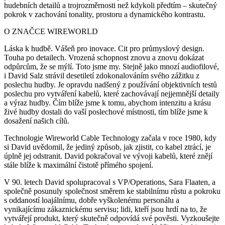
hudebních detailů a trojrozměrnosti než kdykoli předtím – skutečný
pokrok v zachování tonality, prostoru a dynamického kontrastu.
O ZNAČCE WIREWORLD
Láska k hudbě. Vášeň pro inovace. Cit pro průmyslový design.
Touha po detailech. Vrozená schopnost znovu a znovu dokázat
odpůrcům, že se mýlí. Toto jsme my. Stejně jako mnozí audiofilové,
i David Salz strávil desetiletí zdokonalováním svého zážitku z
poslechu hudby. Je opravdu nadšený z používání objektivních testů
poslechu pro vytváření kabelů, které zachovávají nejjemnější detaily
a výraz hudby. Čím blíže jsme k tomu, abychom intenzitu a krásu
živé hudby dostali do vaší poslechové místnosti, tím blíže jsme k
dosažení našich cílů.
Technologie Wireworld Cable Technology začala v roce 1980, kdy
si David uvědomil, že jediný způsob, jak zjistit, co kabel ztrácí, je
úplně jej odstranit. David pokračoval ve vývoji kabelů, které znějí
stále blíže k maximální čistotě přímého spojení.
V 90. letech David spolupracoval s VP/Operations, Sara Flaaten, a
společně posunuly společnost směrem ke stabilnímu růstu a pokroku
s oddaností loajálnímu, dobře vyškolenému personálu a
vynikajícímu zákaznickému servisu; lidi, kteří jsou hrdí na to, že
vytvářejí produkt, který skutečně odpovídá své pověsti. Vyzkoušejte