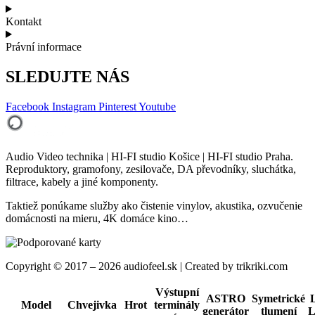
Kontakt
Právní informace
SLEDUJTE NÁS
Facebook
Instagram
Pinterest
Youtube
Audio Video technika | HI-FI studio Košice | HI-FI studio Praha.
Reproduktory, gramofony, zesilovače, DA převodníky, sluchátka,
filtrace, kabely a jiné komponenty.
Taktiež ponúkame služby ako čistenie vinylov, akustika, ozvučenie
domácnosti na mieru, 4K domáce kino…
Copyright © 2017 – 2026 audiofeel.sk | Created by trikriki.com
Výstupní
ASTRO
Symetrické
Model
Chvejivka
Hrot
terminály
generátor
tlumení
L