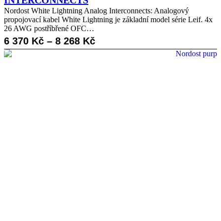
INTERCONNECTS
Nordost White Lightning Analog Interconnects: Analogový
propojovací kabel White Lightning je základní model série Leif. 4x
26 AWG postříbřené OFC…
Rozpětí
6 370
Kč
–
8 268
Kč
cen:
6
370 Kč
až
8
268 Kč