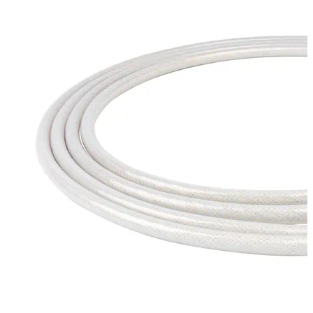
450 Kč
až
12
116 Kč