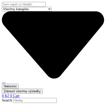
Přejít
Search
k
...
obsahu
Nalezeno
Zobrazit všechny výsledky
0
Kč
0
Cart
Search