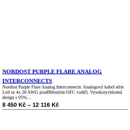
NORDOST PURPLE FLARE ANALOG
INTERCONNECTS
Nordost Purple Flare Analog Interconnects: Analogový kabel série
Leif se 4x 26 AWG postříbřenými OFC vodiči. Vysokorychlostní
design s 95%…
Rozpětí
8 450
Kč
–
12 116
Kč
cen:
8