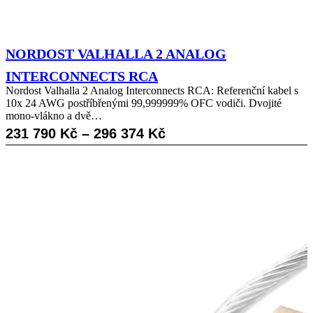
NORDOST VALHALLA 2 ANALOG
INTERCONNECTS RCA
Nordost Valhalla 2 Analog Interconnects RCA: Referenční kabel s
10x 24 AWG postříbřenými 99,999999% OFC vodiči. Dvojité
mono-vlákno a dvě…
Rozpětí
231 790
Kč
–
296 374
Kč
cen:
231
790 Kč
až
296
374 Kč