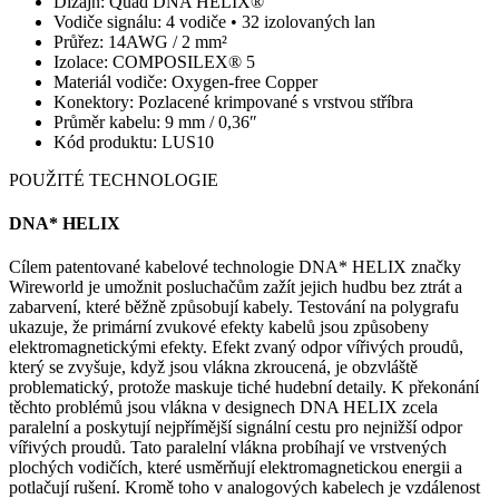
Dizajn: Quad DNA HELIX®
Vodiče signálu: 4 vodiče • 32 izolovaných lan
Průřez: 14AWG / 2 mm²
Izolace: COMPOSILEX® 5
Materiál vodiče: Oxygen-free Copper
Konektory: Pozlacené krimpované s vrstvou stříbra
Průměr kabelu: 9 mm / 0,36″
Kód produktu: LUS10
POUŽITÉ TECHNOLOGIE
DNA* HELIX
Cílem patentované kabelové technologie DNA* HELIX značky
Wireworld je umožnit posluchačům zažít jejich hudbu bez ztrát a
zabarvení, které běžně způsobují kabely. Testování na polygrafu
ukazuje, že primární zvukové efekty kabelů jsou způsobeny
elektromagnetickými efekty. Efekt zvaný odpor vířivých proudů,
který se zvyšuje, když jsou vlákna zkroucená, je obzvláště
problematický, protože maskuje tiché hudební detaily. K překonání
těchto problémů jsou vlákna v designech DNA HELIX zcela
paralelní a poskytují nejpřímější signální cestu pro nejnižší odpor
vířivých proudů. Tato paralelní vlákna probíhají ve vrstvených
plochých vodičích, které usměrňují elektromagnetickou energii a
potlačují rušení. Kromě toho v analogových kabelech je vzdálenost