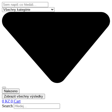
Přejít
Search
k
...
obsahu
Nalezeno
Zobrazit všechny výsledky
0
Kč
0
Cart
Search