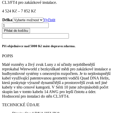
CL3/FT4 pro zakázkové instalace.
Rozpětí
4 524
Kč
–
7 852
Kč
cen:
Délka
4
Vyčistit
524 Kč
Wireworld
až
Luna
Přidat do košíku
7
10
852 Kč
Speaker
množství
Při objednávce nad 5000 Kč máte dopravu zdarma.
POPIS
Malé rozměry a živý zvuk Luny z ní učinily nejoblíbenější
reprokabal Wireworld z bezkyslíkaté mědi pro zakázkové instalace a
hudbymilovné systémy s omezeným rozpočtem. Je to nejdostupnější
kabel využívající patentovanou geometrii vodičů Quad DNA Helix,
která poskytuje výrazně dynamičtější a prostorovější zvuk než jiné
kabely v této cenové kategorii. V Sérii 10 jsme zdvojnásobili počet
skupin lan v tomto kabelu 14 AWG pro lepší čistotu a úder.
Hodnocení pro instalaci do stěn CL3/FT4.
TECHNICKÉ ÚDAJE