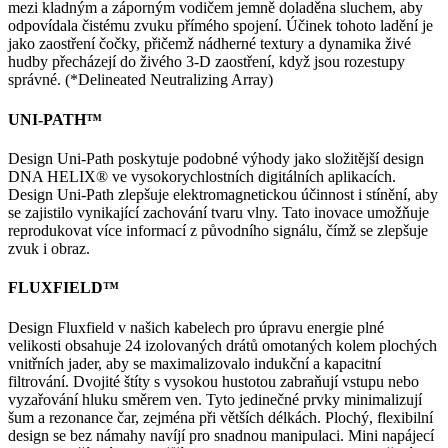
mezi kladným a záporným vodičem jemně doladěna sluchem, aby
odpovídala čistému zvuku přímého spojení. Účinek tohoto ladění je
jako zaostření čočky, přičemž nádherné textury a dynamika živé
hudby přecházejí do živého 3-D zaostření, když jsou rozestupy
správné. (*Delineated Neutralizing Array)
UNI-PATH™
Design Uni-Path poskytuje podobné výhody jako složitější design
DNA HELIX® ve vysokorychlostních digitálních aplikacích.
Design Uni-Path zlepšuje elektromagnetickou účinnost i stínění, aby
se zajistilo vynikající zachování tvaru vlny. Tato inovace umožňuje
reprodukovat více informací z původního signálu, čímž se zlepšuje
zvuk i obraz.
FLUXFIELD™
Design Fluxfield v našich kabelech pro úpravu energie plné
velikosti obsahuje 24 izolovaných drátů omotaných kolem plochých
vnitřních jader, aby se maximalizovalo indukční a kapacitní
filtrování. Dvojité štíty s vysokou hustotou zabraňují vstupu nebo
vyzařování hluku směrem ven. Tyto jedinečné prvky minimalizují
šum a rezonance čar, zejména při větších délkách. Plochý, flexibilní
design se bez námahy navíjí pro snadnou manipulaci. Mini napájecí