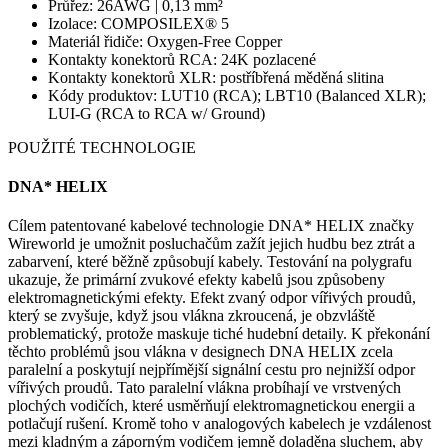
Průřez: 26AWG | 0,13 mm²
Izolace: COMPOSILEX® 5
Materiál řidiče: Oxygen-Free Copper
Kontakty konektorů RCA: 24K pozlacené
Kontakty konektorů XLR: postříbřená měděná slitina
Kódy produktov: LUT10 (RCA); LBT10 (Balanced XLR);
LUI-G (RCA to RCA w/ Ground)
POUŽITÉ TECHNOLOGIE
DNA* HELIX
Cílem patentované kabelové technologie DNA* HELIX značky
Wireworld je umožnit posluchačům zažít jejich hudbu bez ztrát a
zabarvení, které běžně způsobují kabely. Testování na polygrafu
ukazuje, že primární zvukové efekty kabelů jsou způsobeny
elektromagnetickými efekty. Efekt zvaný odpor vířivých proudů,
který se zvyšuje, když jsou vlákna zkroucená, je obzvláště
problematický, protože maskuje tiché hudební detaily. K překonání
těchto problémů jsou vlákna v designech DNA HELIX zcela
paralelní a poskytují nejpřímější signální cestu pro nejnižší odpor
vířivých proudů. Tato paralelní vlákna probíhají ve vrstvených
plochých vodičích, které usměrňují elektromagnetickou energii a
potlačují rušení. Kromě toho v analogových kabelech je vzdálenost
mezi kladným a záporným vodičem jemně doladěna sluchem, aby