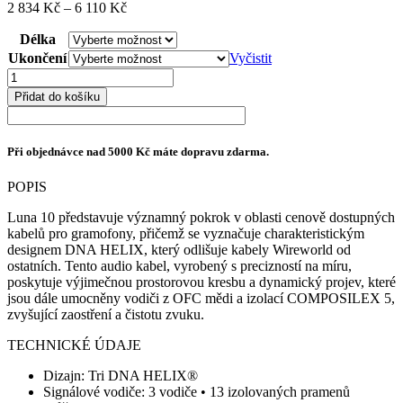
Rozpětí
2 834
Kč
–
6 110
Kč
cen:
Délka
2
834 Kč
Ukončení
Vyčistit
až
Wireworld
6
Luna
Přidat do košíku
110 Kč
10
Tonearm
množství
Při objednávce nad 5000 Kč máte dopravu zdarma.
POPIS
Luna 10 představuje významný pokrok v oblasti cenově dostupných
kabelů pro gramofony, přičemž se vyznačuje charakteristickým
designem DNA HELIX, který odlišuje kabely Wireworld od
ostatních. Tento audio kabel, vyrobený s precizností na míru,
poskytuje výjimečnou prostorovou kresbu a dynamický projev, které
jsou dále umocněny vodiči z OFC mědi a izolací COMPOSILEX 5,
zvyšující zaostření a čistotu zvuku.
TECHNICKÉ ÚDAJE
Dizajn: Tri DNA HELIX®
Signálové vodiče: 3 vodiče • 13 izolovaných pramenů