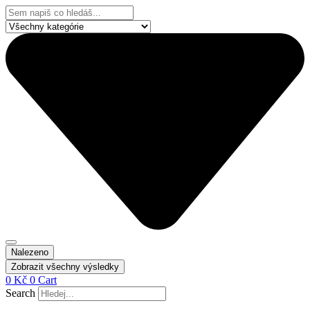
Přejít
Search
k
...
obsahu
Nalezeno
Zobrazit všechny výsledky
0
Kč
0
Cart
Search