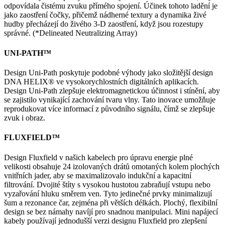
odpovídala čistému zvuku přímého spojení. Účinek tohoto ladění je
jako zaostření čočky, přičemž nádherné textury a dynamika živé
hudby přecházejí do živého 3-D zaostření, když jsou rozestupy
správné. (*Delineated Neutralizing Array)
UNI-PATH™
Design Uni-Path poskytuje podobné výhody jako složitější design
DNA HELIX® ve vysokorychlostních digitálních aplikacích.
Design Uni-Path zlepšuje elektromagnetickou účinnost i stínění, aby
se zajistilo vynikající zachování tvaru vlny. Tato inovace umožňuje
reprodukovat více informací z původního signálu, čímž se zlepšuje
zvuk i obraz.
FLUXFIELD™
Design Fluxfield v našich kabelech pro úpravu energie plné
velikosti obsahuje 24 izolovaných drátů omotaných kolem plochých
vnitřních jader, aby se maximalizovalo indukční a kapacitní
filtrování. Dvojité štíty s vysokou hustotou zabraňují vstupu nebo
vyzařování hluku směrem ven. Tyto jedinečné prvky minimalizují
šum a rezonance čar, zejména při větších délkách. Plochý, flexibilní
design se bez námahy navíjí pro snadnou manipulaci. Mini napájecí
kabely používají jednodušší verzi designu Fluxfield pro zlepšení