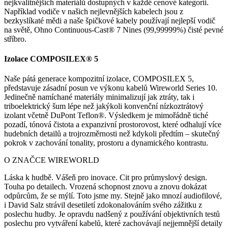
nejkvalitnějších materiálů dostupných v každé cenové kategorii.
Například vodiče v našich nejlevnějších kabelech jsou z
bezkyslíkaté mědi a naše špičkové kabely používají nejlepší vodič
na světě, Ohno Continuous-Cast® 7 Nines (99,99999%) čisté pevné
stříbro.
Izolace COMPOSILEX® 5
Naše pátá generace kompozitní izolace, COMPOSILEX 5,
představuje zásadní posun ve výkonu kabelů Wireworld Series 10.
Jedinečně namíchané materiály minimalizují jak ztráty, tak i
triboelektrický šum lépe než jakýkoli konvenční nízkoztrátový
izolant včetně DuPont Teflon®. Výsledkem je mimořádně tiché
pozadí, tónová čistota a expanzivní prostorovost, které odhalují více
hudebních detailů a trojrozměrnosti než kdykoli předtím – skutečný
pokrok v zachování tonality, prostoru a dynamického kontrastu.
O ZNAČCE WIREWORLD
Láska k hudbě. Vášeň pro inovace. Cit pro průmyslový design.
Touha po detailech. Vrozená schopnost znovu a znovu dokázat
odpůrcům, že se mýlí. Toto jsme my. Stejně jako mnozí audiofilové,
i David Salz strávil desetiletí zdokonalováním svého zážitku z
poslechu hudby. Je opravdu nadšený z používání objektivních testů
poslechu pro vytváření kabelů, které zachovávají nejjemnější detaily