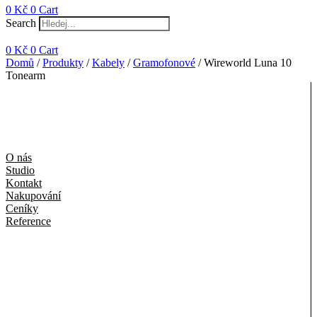
0
Kč
0
Cart
Search
0
Kč
0
Cart
Domů
/
Produkty
/
Kabely
/
Gramofonové
/ Wireworld Luna 10
Tonearm
O nás
Studio
Kontakt
Nakupování
Ceníky
Reference