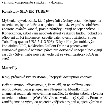
věrnosti komponentů s nízkým výkonem.
Konektory SILVER-TUBE™
Myšlenka vývoje zátek, které převyšují všechny ostatní designem a
materiálem, byla založena na jednoduché otázce; proč se obtěžovat
zdokonalováním kabelů, pokud zástrčky ubírají na jejich výkonu?
Koneckonců, kabel vám nedovolí slyšet veškerou hudbu, pokud při
připojení ztrácí informace. Zadejte patentovanou zástrčku Silver-
Tube Plug (patent USA 5 413 503). Díky stříbrným trubkovým
kontaktům OFC, izolátorům DuPont Delrin a patentované
silikonové gumové napínací pásce pro dokonalé uchopení poskytují
zástrčky Silver-Tube nejvyšší vodivost ze všech zástrček RCA na
světě.
Materiály
Kovy prémiové kvality dosahují nejvyšší dostupnou vodivost
Běžnou mylnou představou je, že záleží jen na průřezu kabelu
reproduktoru. Těžší je lepší, ne? Nesprávné. Měřidlo může
znamenat rozdíl, ale testování nás naučilo, že design kabelu a kvalita
materiálu mohou mít ještě větší vliv na zvuk, který slyšíme. Proto se
zaměřujeme na vývoj co nejefektivnějších designů a jejich výrobu z