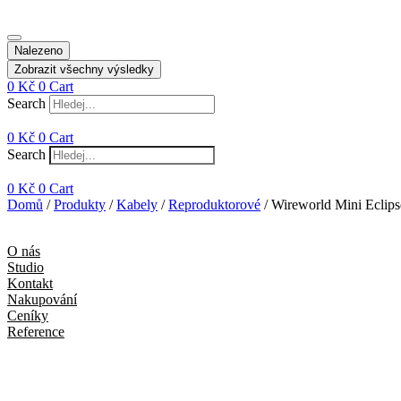
Nalezeno
Zobrazit všechny výsledky
0
Kč
0
Cart
Search
0
Kč
0
Cart
Search
0
Kč
0
Cart
Domů
/
Produkty
/
Kabely
/
Reproduktorové
/ Wireworld Mini Eclips
O nás
Studio
Kontakt
Nakupování
Ceníky
Reference