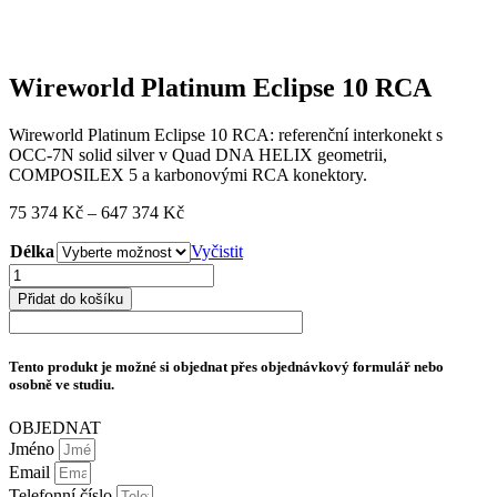
Wireworld Platinum Eclipse 10 RCA
Wireworld Platinum Eclipse 10 RCA: referenční interkonekt s
OCC-7N solid silver v Quad DNA HELIX geometrii,
COMPOSILEX 5 a karbonovými RCA konektory.
Rozpětí
75 374
Kč
–
647 374
Kč
cen:
Délka
75
Vyčistit
374 Kč
Wireworld
až
Platinum
Přidat do košíku
647
Eclipse
374 Kč
10
RCA
Tento produkt je možné si objednat přes objednávkový formulář nebo
množství
osobně ve studiu.
OBJEDNAT
Jméno
Email
Telefonní číslo