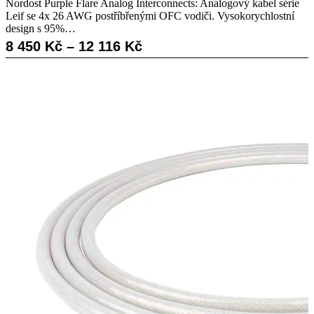
až
Nordost Purple Flare Analog Interconnects: Analogový kabel série
Leif se 4x 26 AWG postříbřenými OFC vodiči. Vysokorychlostní
8
design s 95%…
268 Kč
Rozpětí
8 450
Kč
–
12 116
Kč
cen:
8
450 Kč
až
12
116 Kč