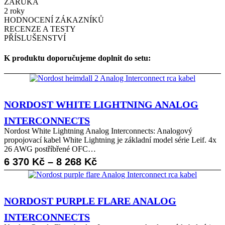
ZÁRUKA
2 roky
HODNOCENÍ ZÁKAZNÍKŮ
RECENZE A TESTY
PŘÍSLUŠENSTVÍ
K produktu doporučujeme doplnit do setu:
NORDOST WHITE LIGHTNING ANALOG
INTERCONNECTS
Nordost White Lightning Analog Interconnects: Analogový
propojovací kabel White Lightning je základní model série Leif. 4x
26 AWG postříbřené OFC…
Rozpětí
6 370
Kč
–
8 268
Kč
cen:
6
NORDOST PURPLE FLARE ANALOG
370 Kč
INTERCONNECTS