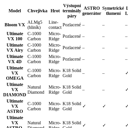
Výstupní
ASTRO
Symetrické
Model
Chvejivka
Hrot
terminály
generátor
tlumení
L
páry
ALMg5
Line-
Bloom VX
Pozlacené
–
–
–
(hliník)
contact
Ultimate
C-1000
Micro-
Pozlacené
–
–
–
VX 100
Carbon
Ridge
Ultimate
C-1000
Micro-
Pozlacené
–
–
–
VX Airy
Carbon
Ridge
Ultimate
C-1000
Micro-
Pozlacené
–
–
–
VX 4D
Carbon
Ridge
Ultimate
C-1000
Micro-
K18 Solid
VX
–
–
Carbon
Ridge
Gold
OMEGA
Ultimate
Natural
Micro-
K18 Solid
VX
–
–
Diamond
Ridge
Gold
DIAMOND
Ultimate
C-1000
Micro-
K18 Solid
VX
✓
✓
Carbon
Ridge
Gold
ASTRO
Ultimate
VX
Natural
Micro-
K18 Solid
✓
✓
ASTRO-
Diamond
Ridge
Gold