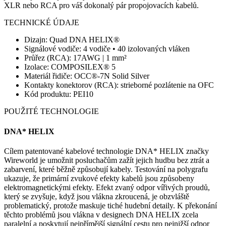
XLR nebo RCA pro váš dokonalý pár propojovacích kabelů.
TECHNICKÉ ÚDAJE
Dizajn: Quad DNA HELIX®
Signálové vodiče: 4 vodiče • 40 izolovaných vláken
Průřez (RCA): 17AWG | 1 mm²
Izolace: COMPOSILEX® 5
Materiál řidiče: OCC®-7N Solid Silver
Kontakty konektorov (RCA): strieborné pozlátenie na OFC
Kód produktu: PEI10
POUŽITÉ TECHNOLOGIE
DNA* HELIX
Cílem patentované kabelové technologie DNA* HELIX značky
Wireworld je umožnit posluchačům zažít jejich hudbu bez ztrát a
zabarvení, které běžně způsobují kabely. Testování na polygrafu
ukazuje, že primární zvukové efekty kabelů jsou způsobeny
elektromagnetickými efekty. Efekt zvaný odpor vířivých proudů,
který se zvyšuje, když jsou vlákna zkroucená, je obzvláště
problematický, protože maskuje tiché hudební detaily. K překonání
těchto problémů jsou vlákna v designech DNA HELIX zcela
paralelní a poskytují nejpřímější signální cestu pro nejnižší odpor