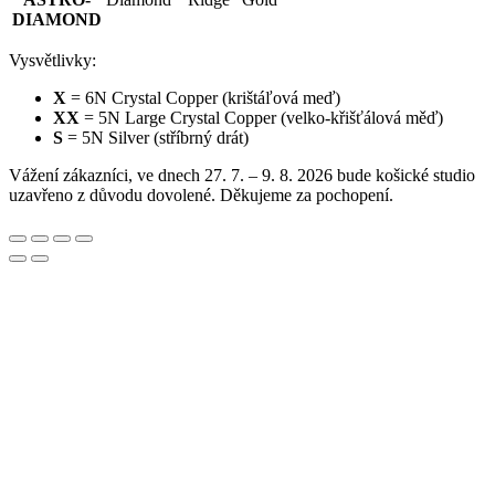
DIAMOND
Vysvětlivky:
X
= 6N Crystal Copper (krištáľová meď)
XX
= 5N Large Crystal Copper (velko-křišťálová měď)
S
= 5N Silver (stříbrný drát)
Vážení zákazníci, ve dnech 27. 7. – 9. 8. 2026 bude košické studio
uzavřeno z důvodu dovolené. Děkujeme za pochopení.