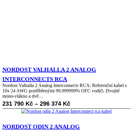
NORDOST VALHALLA 2 ANALOG
INTERCONNECTS RCA
Nordost Valhalla 2 Analog Interconnects RCA: Referenční kabel s
10x 24 AWG postříbřenými 99,999999% OFC vodiči. Dvojité
mono-vlákno a dvě…
Rozpětí
231 790
Kč
–
296 374
Kč
cen:
231
NORDOST ODIN 2 ANALOG
790 Kč