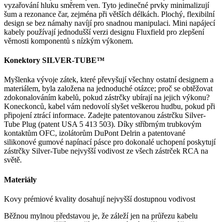
vyzařování hluku směrem ven. Tyto jedinečné prvky minimalizují
šum a rezonance čar, zejména při větších délkách. Plochý, flexibilní
design se bez námahy navíjí pro snadnou manipulaci. Mini napájecí
kabely používají jednodušší verzi designu Fluxfield pro zlepšení
věrnosti komponentů s nízkým výkonem.
Konektory SILVER-TUBE™
Myšlenka vývoje zátek, které převyšují všechny ostatní designem a
materiálem, byla založena na jednoduché otázce; proč se obtěžovat
zdokonalováním kabelů, pokud zástrčky ubírají na jejich výkonu?
Koneckonců, kabel vám nedovolí slyšet veškerou hudbu, pokud při
připojení ztrácí informace. Zadejte patentovanou zástrčku Silver-
Tube Plug (patent USA 5 413 503). Díky stříbrným trubkovým
kontaktům OFC, izolátorům DuPont Delrin a patentované
silikonové gumové napínací pásce pro dokonalé uchopení poskytují
zástrčky Silver-Tube nejvyšší vodivost ze všech zástrček RCA na
světě.
Materiály
Kovy prémiové kvality dosahují nejvyšší dostupnou vodivost
Běžnou mylnou představou je, že záleží jen na průřezu kabelu