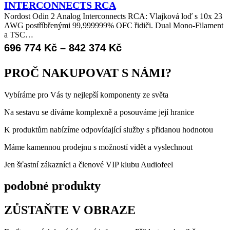
INTERCONNECTS RCA
až
Nordost Odin 2 Analog Interconnects RCA: Vlajková loď s 10x 23
AWG postříbřenými 99,999999% OFC řidiči. Dual Mono-Filament
296
a TSC…
374 Kč
Rozpětí
696 774
Kč
–
842 374
Kč
cen:
PROČ NAKUPOVAT S NÁMI?
696
Vybíráme pro Vás ty nejlepší komponenty ze světa
774 Kč
až
Na sestavu se díváme komplexně a posouváme její hranice
842
K produktům nabízíme odpovídající služby s přidanou hodnotou
374 Kč
Máme kamennou prodejnu s možností vidět a vyslechnout
Jen šťastní zákazníci a členové VIP klubu Audiofeel
podobné produkty
ZŮSTAŇTE V OBRAZE