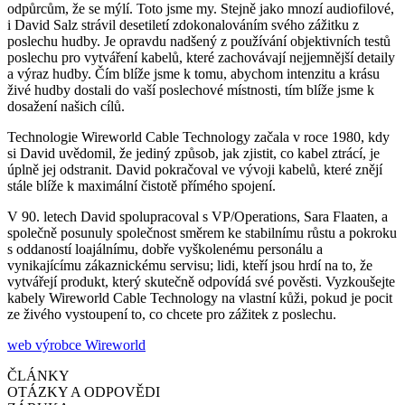
odpůrcům, že se mýlí. Toto jsme my. Stejně jako mnozí audiofilové,
i David Salz strávil desetiletí zdokonalováním svého zážitku z
poslechu hudby. Je opravdu nadšený z používání objektivních testů
poslechu pro vytváření kabelů, které zachovávají nejjemnější detaily
a výraz hudby. Čím blíže jsme k tomu, abychom intenzitu a krásu
živé hudby dostali do vaší poslechové místnosti, tím blíže jsme k
dosažení našich cílů.
Technologie Wireworld Cable Technology začala v roce 1980, kdy
si David uvědomil, že jediný způsob, jak zjistit, co kabel ztrácí, je
úplně jej odstranit. David pokračoval ve vývoji kabelů, které znějí
stále blíže k maximální čistotě přímého spojení.
V 90. letech David spolupracoval s VP/Operations, Sara Flaaten, a
společně posunuly společnost směrem ke stabilnímu růstu a pokroku
s oddaností loajálnímu, dobře vyškolenému personálu a
vynikajícímu zákaznickému servisu; lidi, kteří jsou hrdí na to, že
vytvářejí produkt, který skutečně odpovídá své pověsti. Vyzkoušejte
kabely Wireworld Cable Technology na vlastní kůži, pokud je pocit
ze živého vystoupení to, co chcete pro zážitek z poslechu.
web výrobce Wireworld
ČLÁNKY
OTÁZKY A ODPOVĚDI