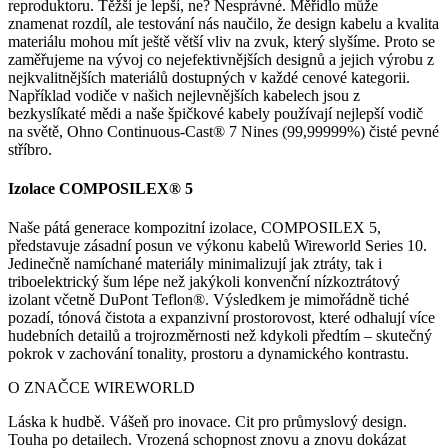
reproduktoru. Těžší je lepší, ne? Nesprávné. Měřidlo může
znamenat rozdíl, ale testování nás naučilo, že design kabelu a kvalita
materiálu mohou mít ještě větší vliv na zvuk, který slyšíme. Proto se
zaměřujeme na vývoj co nejefektivnějších designů a jejich výrobu z
nejkvalitnějších materiálů dostupných v každé cenové kategorii.
Například vodiče v našich nejlevnějších kabelech jsou z
bezkyslíkaté mědi a naše špičkové kabely používají nejlepší vodič
na světě, Ohno Continuous-Cast® 7 Nines (99,99999%) čisté pevné
stříbro.
Izolace COMPOSILEX® 5
Naše pátá generace kompozitní izolace, COMPOSILEX 5,
představuje zásadní posun ve výkonu kabelů Wireworld Series 10.
Jedinečně namíchané materiály minimalizují jak ztráty, tak i
triboelektrický šum lépe než jakýkoli konvenční nízkoztrátový
izolant včetně DuPont Teflon®. Výsledkem je mimořádně tiché
pozadí, tónová čistota a expanzivní prostorovost, které odhalují více
hudebních detailů a trojrozměrnosti než kdykoli předtím – skutečný
pokrok v zachování tonality, prostoru a dynamického kontrastu.
O ZNAČCE WIREWORLD
Láska k hudbě. Vášeň pro inovace. Cit pro průmyslový design.
Touha po detailech. Vrozená schopnost znovu a znovu dokázat