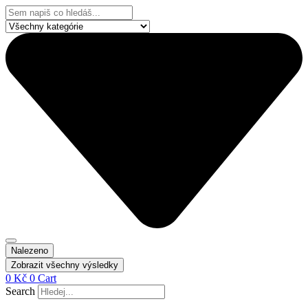
Přejít
Search
k
...
obsahu
Nalezeno
Zobrazit všechny výsledky
0
Kč
0
Cart
Search