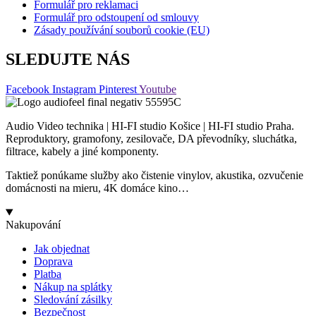
Formulář pro reklamaci
Formulář pro odstoupení od smlouvy
Zásady používání souborů cookie (EU)
SLEDUJTE NÁS
Facebook
Instagram
Pinterest
Youtube
Audio Video technika | HI-FI studio Košice | HI-FI studio Praha.
Reproduktory, gramofony, zesilovače, DA převodníky, sluchátka,
filtrace, kabely a jiné komponenty.
Taktiež ponúkame služby ako čistenie vinylov, akustika, ozvučenie
domácnosti na mieru, 4K domáce kino…
Nakupování
Jak objednat
Doprava
Platba
Nákup na splátky
Sledování zásilky
Bezpečnost