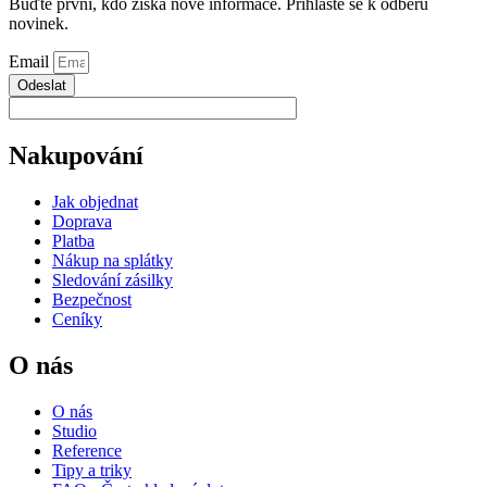
Buďte první, kdo získá nové informace. Přihlaste se k odběru
novinek.
Email
Odeslat
Nakupování
Jak objednat
Doprava
Platba
Nákup na splátky
Sledování zásilky
Bezpečnost
Ceníky
O nás
O nás
Studio
Reference
Tipy a triky