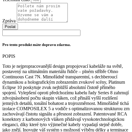
Zpráva
Poslat
Pro tento produkt máte dopravu zdarma.
POPIS
Toto je nejpropracovanější design propojovací kabeláže na světě,
postavený na ultimátním materiálu řidiče – plném stříbře Ohno
Continuous Cast 7N. Mimořádně transparentní, s dechberoucí
dynamikou a holografickým zobrazením zvukové scény, Platinum
Eclipse 10 poskytuje zvuk nejbližší absolutní čistotě přímého
spojení. Vylepšení oproti předchozímu kabelu řady Series 8 zahrnují
zdvojnásobení počtu skupin vláken, což přináší vyšší rozlišení
jemných detailů, tonální bohatost a trojrozměrnost. Mimořádně tichá
izolace COMPOSILEX 5 a vodiče s optimalizovanou strukturou zrn
zachovávají čistotu signálu a přesnost zobrazení. Patentované RCA
konektory z karbonových vláken přidávají vysokotechnologickou
eleganci, díky které tyto výjimečné kabely vypadají stejně dobře,
jako znějí. Inovujte váš systém s možností výběru délky a terminace