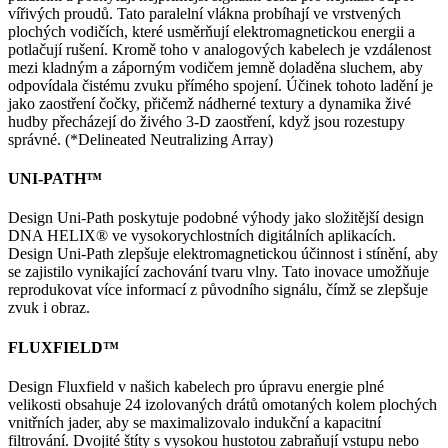
vířivých proudů. Tato paralelní vlákna probíhají ve vrstvených
plochých vodičích, které usměrňují elektromagnetickou energii a
potlačují rušení. Kromě toho v analogových kabelech je vzdálenost
mezi kladným a záporným vodičem jemně doladěna sluchem, aby
odpovídala čistému zvuku přímého spojení. Účinek tohoto ladění je
jako zaostření čočky, přičemž nádherné textury a dynamika živé
hudby přecházejí do živého 3-D zaostření, když jsou rozestupy
správné. (*Delineated Neutralizing Array)
UNI-PATH™
Design Uni-Path poskytuje podobné výhody jako složitější design
DNA HELIX® ve vysokorychlostních digitálních aplikacích.
Design Uni-Path zlepšuje elektromagnetickou účinnost i stínění, aby
se zajistilo vynikající zachování tvaru vlny. Tato inovace umožňuje
reprodukovat více informací z původního signálu, čímž se zlepšuje
zvuk i obraz.
FLUXFIELD™
Design Fluxfield v našich kabelech pro úpravu energie plné
velikosti obsahuje 24 izolovaných drátů omotaných kolem plochých
vnitřních jader, aby se maximalizovalo indukční a kapacitní
filtrování. Dvojité štíty s vysokou hustotou zabraňují vstupu nebo