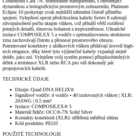
Continuous Cast 7N. Mimořádně transparentní, s ohromující
dynamikou a holografickým prostorovým zobrazením, Platinum
Eclipse 10 poskytuje zvuk nejbližší ultimátní čistotě přímého
spojení. Vylepšení oproti předchozímu kabelu Series 8 zahrnují
zdvojnásobení počtu skupin vláken, což přináší větší rozlišení
jemných detailů, tónovou bohatost a trojrozměrnost. Ultratiché
izolace COMPOSILEX 5 a vodiče s optimalizovanou strukturou
zrna zachovávají čistotu a přesnost prostorového obrazu.
Patentované konektory z uhlíkových vláken přidávají úroveň high-
tech elegance, díky které tyto výjimečné kabely vypadají stejně
dobře, jako zní. Vylepšete svůj systém pomocí přizpůsobitelných
délek a terminace XLR nebo RCA pro váš dokonalý pár
propojovacích kabelů.
TECHNICKÉ ÚDAJE
Dizajn: Quad DNA HELIX®
Signálové vodiče: 4 vodiče • 40 izolovaných vláken | XLR:
20AWG | 0,5 mm²
Izolace: COMPOSILEX® 5
Materiál řidiče: OCC®-7N Solid Silver
Kontakty konektorů (XLR): stříbřená měděná slitina
Kód produktu: PEI10
POUŽITÉ TECHNOLOGIE