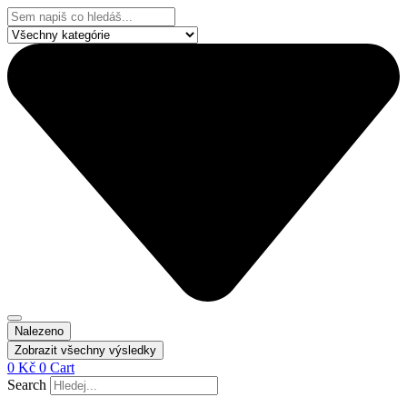
Přejít
Search
k
...
obsahu
Nalezeno
Zobrazit všechny výsledky
0
Kč
0
Cart
Search