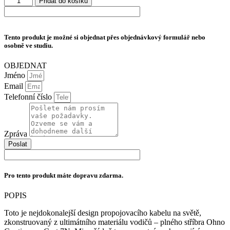
Přidat do košíku
647
Platinum
374 Kč
Eclipse
10
XLR
Tento produkt je možné si objednat přes objednávkový formulář nebo
množství
osobně ve studiu.
OBJEDNAT
Jméno
Email
Telefonní číslo
Zpráva
Poslat
Pro tento produkt máte dopravu zdarma.
POPIS
Toto je nejdokonalejší design propojovacího kabelu na světě,
zkonstruovaný z ultimátního materiálu vodičů – plného stříbra Ohno