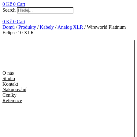
0
Kč
0
Cart
Search
0
Kč
0
Cart
Domů
/
Produkty
/
Kabely
/
Analog XLR
/ Wireworld Platinum
Eclipse 10 XLR
O nás
Studio
Kontakt
Nakupování
Ceníky
Reference