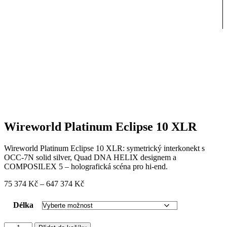
Wireworld Platinum Eclipse 10 XLR
Wireworld Platinum Eclipse 10 XLR: symetrický interkonekt s
OCC-7N solid silver, Quad DNA HELIX designem a
COMPOSILEX 5 – holografická scéna pro hi-end.
Rozpětí
75 374
Kč
–
647 374
Kč
cen:
75
Délka
374 Kč
až
Wireworld