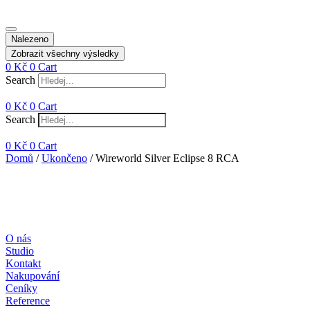
Nalezeno
Zobrazit všechny výsledky
0
Kč
0
Cart
Search
0
Kč
0
Cart
Search
0
Kč
0
Cart
Domů
/
Ukončeno
/ Wireworld Silver Eclipse 8 RCA
O nás
Studio
Kontakt
Nakupování
Ceníky
Reference