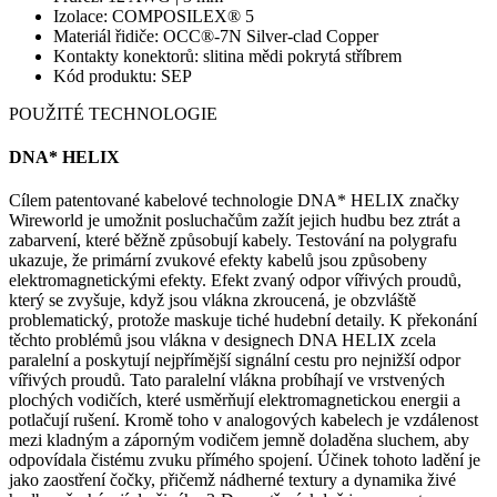
Izolace: COMPOSILEX® 5
Materiál řidiče: OCC®-7N Silver-clad Copper
Kontakty konektorů: slitina mědi pokrytá stříbrem
Kód produktu: SEP
POUŽITÉ TECHNOLOGIE
DNA* HELIX
Cílem patentované kabelové technologie DNA* HELIX značky
Wireworld je umožnit posluchačům zažít jejich hudbu bez ztrát a
zabarvení, které běžně způsobují kabely. Testování na polygrafu
ukazuje, že primární zvukové efekty kabelů jsou způsobeny
elektromagnetickými efekty. Efekt zvaný odpor vířivých proudů,
který se zvyšuje, když jsou vlákna zkroucená, je obzvláště
problematický, protože maskuje tiché hudební detaily. K překonání
těchto problémů jsou vlákna v designech DNA HELIX zcela
paralelní a poskytují nejpřímější signální cestu pro nejnižší odpor
vířivých proudů. Tato paralelní vlákna probíhají ve vrstvených
plochých vodičích, které usměrňují elektromagnetickou energii a
potlačují rušení. Kromě toho v analogových kabelech je vzdálenost
mezi kladným a záporným vodičem jemně doladěna sluchem, aby
odpovídala čistému zvuku přímého spojení. Účinek tohoto ladění je
jako zaostření čočky, přičemž nádherné textury a dynamika živé