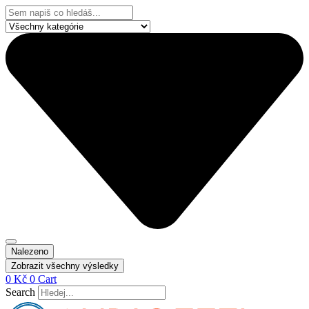
Přejít
Search
k
...
obsahu
Nalezeno
Zobrazit všechny výsledky
0
Kč
0
Cart
Search