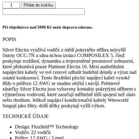
až
Wireworld
Přidat do košíku
33
Silver
774 Kč
Electra
10
Power
Při objednávce nad 5000 Kč máte dopravu zdarma.
množství
POPIS
Silver Electra využívá vodiče z mědí pokrytého stříbra nejvyšší
čistoty OCC-7N a ultra-tichou izolaci COMPOSILEX 5, čímž
poskytuje rozlišení, dynamiku a trojrozměrné prostorové zobrazení,
které překonává pouze Platinum Electra 10. Mezi audiofilními
napájecími kabely ve své cenové odhalit hudební detaily a výraz nad
ostatní konkurencí. Tento flexibilní plochý napájecí kabel vysoké
třídy o průřezu 12 AWG se snadno ohýbá i navíjí. Prémiové
zástrčky Silver Electra jsou vybaveny kontakty pokrytými stříbrem s
výjimečnou vodivostí, které zaručují měřitelně tišší spojení než zlato
nebo rhodium. Jelikož napájecí kondicionační kabely Wireworld
fungují jako filtry, delší délky poskytují vyšší výkon.
TECHNICKÉ ÚDAJE
Design: Fluxfield™ Technology
Vodiče: 22 vodičů
Průřez: 12 AWG | 3 mm²