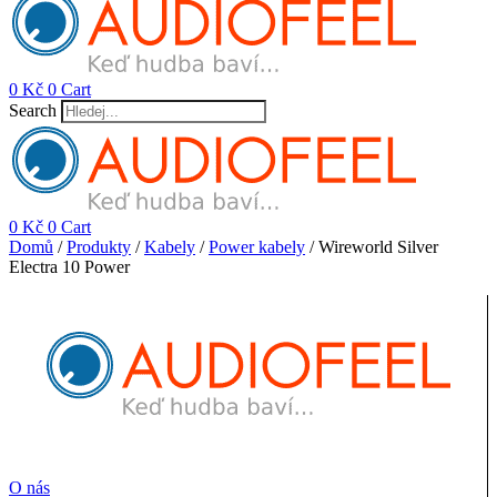
0
Kč
0
Cart
Search
0
Kč
0
Cart
Domů
/
Produkty
/
Kabely
/
Power kabely
/ Wireworld Silver
Electra 10 Power
O nás